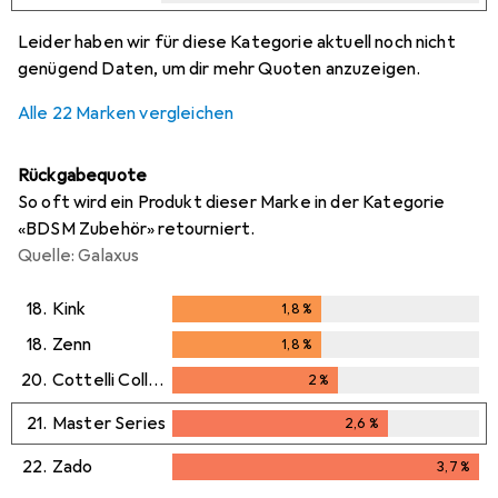
i
i
i
i
Ungenügende Daten
Ungenügende Daten
Ungenügende Daten
Ungenügende Daten
Leider haben wir für diese Kategorie aktuell noch nicht
genügend Daten, um dir mehr Quoten anzuzeigen.
Alle 22 Marken vergleichen
Rückgabequote
So oft wird ein Produkt dieser Marke in der Kategorie
«BDSM Zubehör» retourniert.
Quelle: Galaxus
18.
Kink
1,8
%
1,8
%
18.
Zenn
1,8
%
1,8
%
20.
Cottelli Collection
2
%
2
%
21.
Master Series
2,6
%
2,6
%
22.
Zado
3,7
%
3,7
%