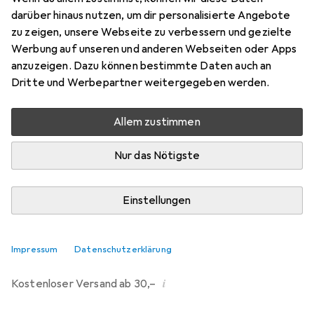
darüber hinaus nutzen, um dir personalisierte Angebote
Marke
Bewertungen
zu zeigen, unsere Webseite zu verbessern und gezielte
Mehr von Master Series
1
Werbung auf unseren und anderen Webseiten oder Apps
anzuzeigen. Dazu können bestimmte Daten auch an
Dritte und Werbepartner weitergegeben werden.
Zwischen Fr, 14.8. und Di, 18.8. geliefert
Mehr als 10 Stück an Lager beim Lieferanten
Allem zustimmen
Benachrichtigen, wenn schneller verfügbar
Nur das Nötigste
Lieferort angeben für genaue Lieferzeit
Einstellungen
In den Warenkorb
Vergleichen
Merken
Impressum
Datenschutzerklärung
i
Kostenloser Versand ab 30,–