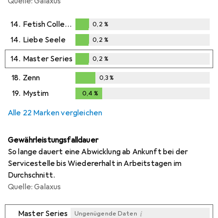
Quelle: Galaxus
14.
Fetish Collection
0,2
%
0,2
%
14.
Liebe Seele
0,2
%
0,2
%
14.
Master Series
0,2
%
0,2
%
18.
Zenn
0,3
%
0,3
%
19.
Mystim
0,4
%
0,4
%
Alle 22 Marken vergleichen
Gewährleistungsfalldauer
So lange dauert eine Abwicklung ab Ankunft bei der
Servicestelle bis Wiedererhalt in Arbeitstagen im
Durchschnitt.
Quelle: Galaxus
i
Master Series
Ungenügende Daten