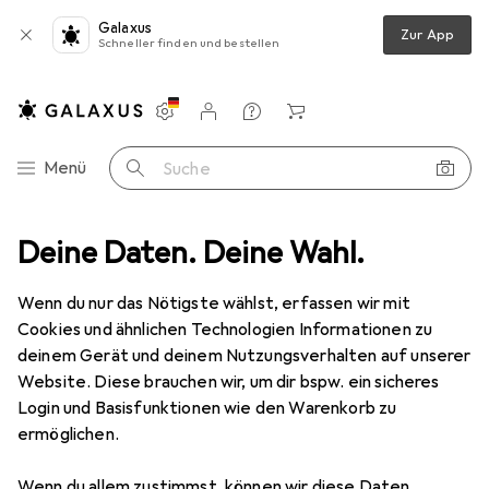
Galaxus
Zur App
Schneller finden und bestellen
Einstellungen
Kundenkonto
Vergleichslisten
Merklisten
Warenkorb
Navigation nach Kategorien
Menü
Suche
Bondage + Fetisch
Deine Daten. Deine Wahl.
BDSM Zubehör
Master Series Dragon's Orb
Wenn du nur das Nötigste wählst, erfassen wir mit
Cookies und ähnlichen Technologien Informationen zu
5 Bilder
deinem Gerät und deinem Nutzungsverhalten auf unserer
Website. Diese brauchen wir, um dir bspw. ein sicheres
EUR
21,63
Login und Basisfunktionen wie den Warenkorb zu
Master Series
Dragon's Orb
ermöglichen.
Preis in EUR inkl. MwSt.
Wenn du allem zustimmst, können wir diese Daten