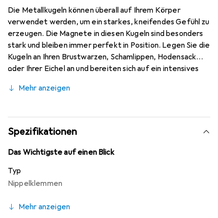
Die Metallkugeln können überall auf Ihrem Körper
verwendet werden, um ein starkes, kneifendes Gefühl zu
erzeugen. Die Magnete in diesen Kugeln sind besonders
stark und bleiben immer perfekt in Position. Legen Sie die
Kugeln an Ihren Brustwarzen, Schamlippen, Hodensack
oder Ihrer Eichel an und bereiten sich auf ein intensives
Vergnügen vor. Die Kugeln haben eine Silikonhülle mit
Mehr anzeigen
Nieten, die für ein noch intensiveres Erlebnis auch
entfernt werden kann.
Spezifikationen
Das Wichtigste auf einen Blick
Typ
Nippelklemmen
Mehr anzeigen