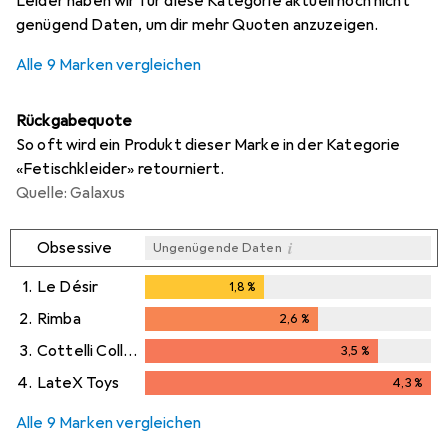
Leider haben wir für diese Kategorie aktuell noch nicht
genügend Daten, um dir mehr Quoten anzuzeigen.
Alle 9 Marken vergleichen
Rückgabequote
So oft wird ein Produkt dieser Marke in der Kategorie
«Fetischkleider» retourniert.
Quelle: Galaxus
i
Obsessive
Ungenügende Daten
1.
Le Désir
1,8
%
1,8
%
2.
Rimba
2,6
%
2,6
%
3.
Cottelli Collection
3,5
%
3,5
%
4.
LateX Toys
4,3
%
4,3
%
Alle 9 Marken vergleichen