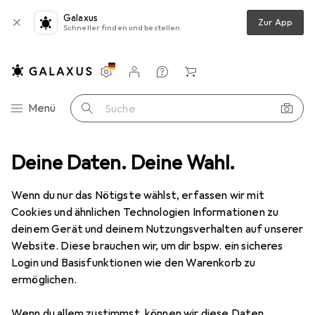
Galaxus
Zur App
Schneller finden und bestellen
Einstellungen
Kundenkonto
Vergleichslisten
Merklisten
Warenkorb
Navigation nach Kategorien
Menü
Suche
otik
Deine Daten. Deine Wahl.
Bondage + Fetisch
Fetischkleider
Obsessive Santastic
Wenn du nur das Nötigste wählst, erfassen wir mit
Cookies und ähnlichen Technologien Informationen zu
8 Bilder
deinem Gerät und deinem Nutzungsverhalten auf unserer
Website. Diese brauchen wir, um dir bspw. ein sicheres
MENGENRABATT
Login und Basisfunktionen wie den Warenkorb zu
ermöglichen.
EUR
12,18
Obsessive
Santastic
Wenn du allem zustimmst, können wir diese Daten