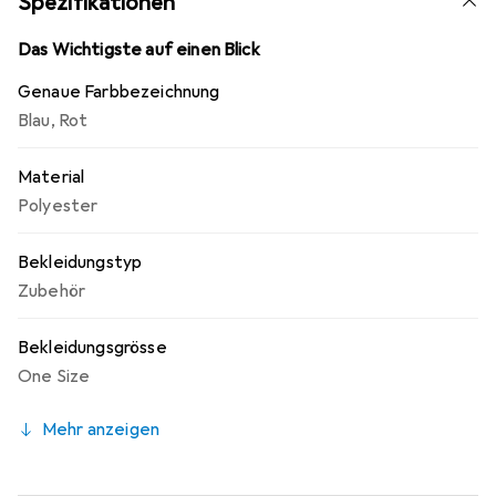
Spezifikationen
Accessoire, sondern auch ein stilvolles Element, das
jedem Outfit eine festliche Note verleiht.
Das Wichtigste auf einen Blick
Genaue Farbbezeichnung
Blau
,
Rot
Material
Polyester
Bekleidungstyp
Zubehör
Bekleidungsgrösse
One Size
Mehr anzeigen