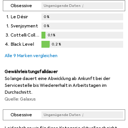
i
Obsessive
Ungenügende Daten
1.
Le Désir
0
%
1.
Svenjoyment
0
%
3.
Cottelli Collection
0,1
%
0,1
%
4.
Black Level
0,2
%
0,2
%
Alle 9 Marken vergleichen
Gewährleistungsfalldauer
So lange dauert eine Abwicklung ab Ankunft bei der
Servicestelle bis Wiedererhalt in Arbeitstagen im
Durchschnitt.
Quelle: Galaxus
i
Obsessive
Ungenügende Daten
i
i
i
i
Ungenügende Daten
Ungenügende Daten
Ungenügende Daten
Ungenügende Daten