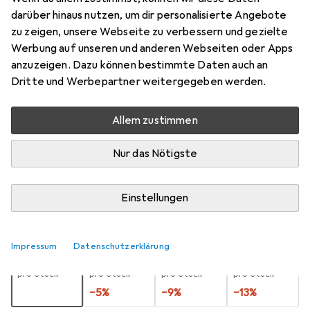
darüber hinaus nutzen, um dir personalisierte Angebote
One Size
zu zeigen, unsere Webseite zu verbessern und gezielte
Preis in EUR inkl. MwSt.
Werbung auf unseren und anderen Webseiten oder Apps
anzuzeigen. Dazu können bestimmte Daten auch an
Marke
Bewertungen
Dritte und Werbepartner weitergegeben werden.
Mehr von Obsessive
Allem zustimmen
Zwischen Do, 3.9. und Do, 10.9. geliefert
Nur das Nötigste
Nur 4 Stück an Lager beim Lieferanten
Benachrichtigen, wenn schneller verfügbar
Einstellungen
Lieferort angeben für genaue Lieferzeit
Impressum
Datenschutzerklärung
1 Stück
2 Stück
3 Stück
4 Stück
EUR
12,18
EUR
11,54
EUR
11,07
EUR
10,56
pro Stück
pro Stück
pro Stück
pro Stück
−
5
%
−
9
%
−
13
%