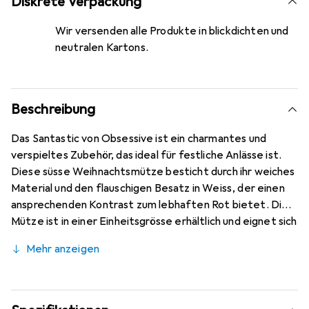
Diskrete Verpackung
Wir versenden alle Produkte in blickdichten und
neutralen Kartons.
Beschreibung
Das Santastic von Obsessive ist ein charmantes und
verspieltes Zubehör, das ideal für festliche Anlässe ist.
Diese süsse Weihnachtsmütze besticht durch ihr weiches
Material und den flauschigen Besatz in Weiss, der einen
ansprechenden Kontrast zum lebhaften Rot bietet. Die
Mütze ist in einer Einheitsgrösse erhältlich und eignet sich
hervorragend für verschiedene Trageanlässe, sei es für
Mehr anzeigen
eine festliche Feier oder als Teil eines kreativen Outfits.
Die Kombination aus Polyester sorgt für einen
angenehmen Tragekomfort und eine ansprechende
Optik. Das Santastic ist nicht nur ein praktisches