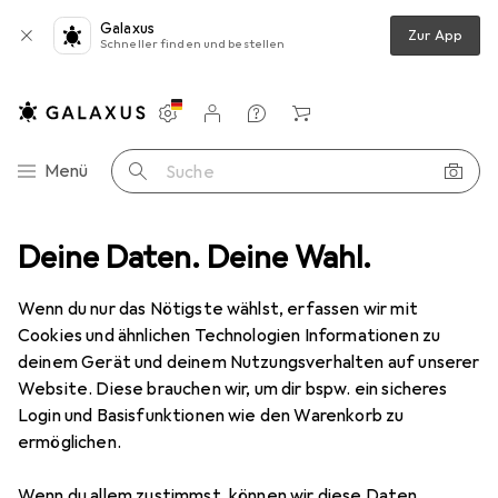
Galaxus
Zur App
Schneller finden und bestellen
Einstellungen
Kundenkonto
Vergleichslisten
Merklisten
Warenkorb
Navigation nach Kategorien
Menü
Suche
rotik
Deine Daten. Deine Wahl.
Bondage + Fetisch
BDSM Zubehör
Rimba Mundknebel
Wenn du nur das Nötigste wählst, erfassen wir mit
Cookies und ähnlichen Technologien Informationen zu
2 Bilder
deinem Gerät und deinem Nutzungsverhalten auf unserer
Website. Diese brauchen wir, um dir bspw. ein sicheres
MENGENRABATT
Login und Basisfunktionen wie den Warenkorb zu
ermöglichen.
EUR
14,88
Rimba
Mundknebel
Wenn du allem zustimmst, können wir diese Daten