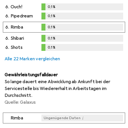
6.
Ouch!
0,1
%
0,1
%
6.
Pipedream
0,1
%
0,1
%
6.
Rimba
0,1
%
0,1
%
6.
Shibari
0,1
%
0,1
%
6.
Shots
0,1
%
0,1
%
Alle 22 Marken vergleichen
Gewährleistungsfalldauer
So lange dauert eine Abwicklung ab Ankunft bei der
Servicestelle bis Wiedererhalt in Arbeitstagen im
Durchschnitt.
Quelle: Galaxus
i
Rimba
Ungenügende Daten
i
i
i
i
Ungenügende Daten
Ungenügende Daten
Ungenügende Daten
Ungenügende Daten