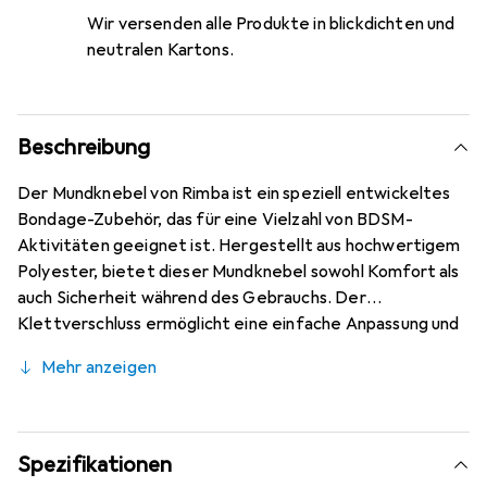
Wir versenden alle Produkte in blickdichten und
neutralen Kartons.
Beschreibung
Der Mundknebel von Rimba ist ein speziell entwickeltes
Bondage-Zubehör, das für eine Vielzahl von BDSM-
Aktivitäten geeignet ist. Hergestellt aus hochwertigem
Polyester, bietet dieser Mundknebel sowohl Komfort als
auch Sicherheit während des Gebrauchs. Der
Klettverschluss ermöglicht eine einfache Anpassung und
sorgt dafür, dass der Knebel sicher an Ort und Stelle
Mehr anzeigen
bleibt, ohne unangenehm zu drücken. Mit einem
Durchmesser von 45 mm ist der Knebel so gestaltet,
dass er eine effektive Stimulation bietet, während er
gleichzeitig die Kommunikation einschränkt. Dieses
Spezifikationen
Produkt richtet sich an alle, die ihre Bondage-Erfahrungen