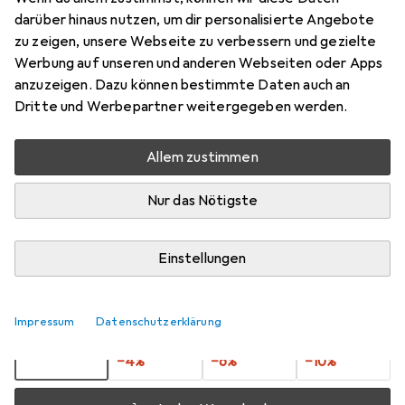
darüber hinaus nutzen, um dir personalisierte Angebote
Preis in EUR inkl. MwSt.
zu zeigen, unsere Webseite zu verbessern und gezielte
Werbung auf unseren und anderen Webseiten oder Apps
Marke
Bewertungen
anzuzeigen. Dazu können bestimmte Daten auch an
Mehr von Rimba
3
Dritte und Werbepartner weitergegeben werden.
Allem zustimmen
Zwischen Di, 1.9. und Sa, 12.9. geliefert
Mehr als 10 Stück an Lager beim Lieferanten
Nur das Nötigste
Benachrichtigen, wenn schneller verfügbar
Einstellungen
Lieferort angeben für genaue Lieferzeit
1 Stück
2 Stück
3 Stück
4 Stück
Impressum
Datenschutzerklärung
EUR
14,88
EUR
14,25
EUR
13,93
EUR
13,39
pro Stück
pro Stück
pro Stück
pro Stück
−
4
%
−
6
%
−
10
%