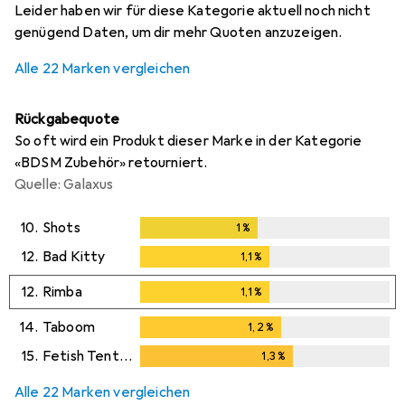
Leider haben wir für diese Kategorie aktuell noch nicht
genügend Daten, um dir mehr Quoten anzuzeigen.
Alle 22 Marken vergleichen
Rückgabequote
So oft wird ein Produkt dieser Marke in der Kategorie
«BDSM Zubehör» retourniert.
Quelle: Galaxus
10.
Shots
1
%
1
%
12.
Bad Kitty
1,1
%
1,1
%
12.
Rimba
1,1
%
1,1
%
14.
Taboom
1,2
%
1,2
%
15.
Fetish Tentation
1,3
%
1,3
%
Alle 22 Marken vergleichen