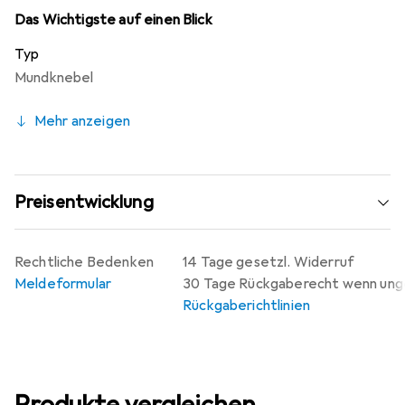
erweitern möchten, und ist sowohl für Einsteiger als auch
Das Wichtigste auf einen Blick
für erfahrene Nutzer geeignet.
Typ
Mundknebel
Mehr anzeigen
Preisentwicklung
Rechtliche Bedenken
14 Tage gesetzl. Widerruf
Meldeformular
30 Tage Rückgaberecht wenn un
Rückgaberichtlinien
Produkte vergleichen