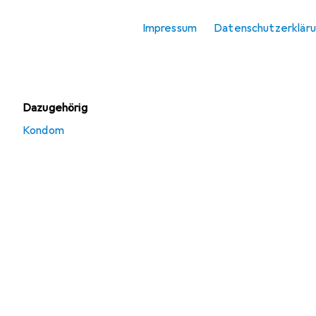
Massageöl
Impressum
Datenschutzerklär
Masturbator
Toy Cleaner
Dazugehörig
Kondom