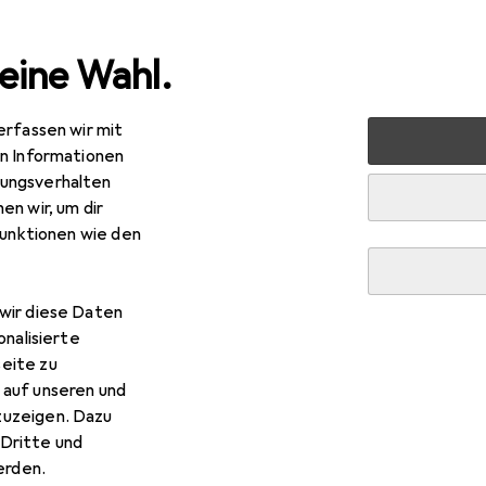
eine Wahl.
erfassen wir mit
ik
Kondome + Gels
Gleitmittel
Shiatsu Anal Relax
en Informationen
ungsverhalten
en wir, um dir
funktionen wie den
wir diese Daten
onalisierte
eite zu
 auf unseren und
zuzeigen. Dazu
Dritte und
rden.