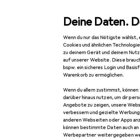
Suche
Deine Daten. D
Wenn du nur das Nötigste wählst, 
Navigation nach Kategorien
Gesamtsortiment
Erot
Gesamtsortiment
Cookies und ähnlichen Technologi
zu deinem Gerät und deinem Nutz
Erotik
auf unserer Website. Diese brauch
bspw. ein sicheres Login und Basis
Kondome + Gels
Warenkorb zu ermöglichen.
Gleitmittel
Wenn du allem zustimmst, können 
Kondom
darüber hinaus nutzen, um dir pers
Angebote zu zeigen, unsere Webs
verbessern und gezielte Werbung
Verwandte
anderen Webseiten oder Apps an
Kategorien
können bestimmte Daten auch an 
Werbepartner weitergegeben we
Intimpflege