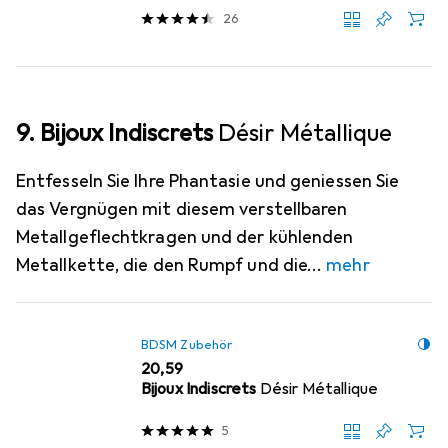
26
9. Bijoux Indiscrets
Désir Métallique
Entfesseln Sie Ihre Phantasie und geniessen Sie
das Vergnügen mit diesem verstellbaren
Metallgeflechtkragen und der kühlenden
Metallkette, die den Rumpf und die
mehr
BDSM Zubehör
EUR
20,59
Bijoux Indiscrets
Désir Métallique
5