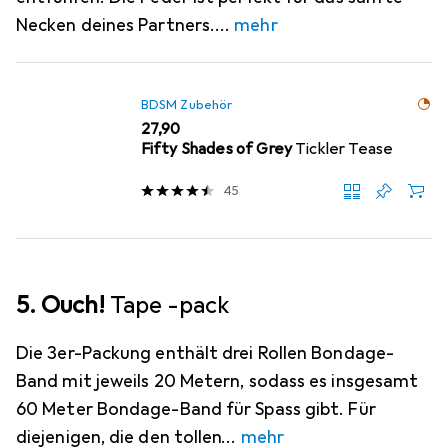
Necken deines Partners.
mehr
BDSM Zubehör
EUR
27,90
Fifty Shades of Grey
Tickler Tease
45
5. Ouch!
Tape -pack
Die 3er-Packung enthält drei Rollen Bondage-
Band mit jeweils 20 Metern, sodass es insgesamt
60 Meter Bondage-Band für Spass gibt. Für
diejenigen, die den tollen
mehr