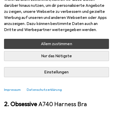
Ideal für alle erotischen Spiele, können Sie mit
darüber hinaus nutzen, um dir personalisierte Angebote
dieser Augenbinde Ihrem Partner die Sicht
zu zeigen, unsere Webseite zu verbessern und gezielte
Werbung auf unseren und anderen Webseiten oder Apps
nehmen und somit die Empfindlichkeit der
anzuzeigen. Dazu können bestimmte Daten auch an
anderen Sinne erhöhen. Ihr Untergebener
mehr
Dritte und Werbepartner weitergegeben werden.
Allem zustimmen
BDSM Zubehör
MENGENRABATT
Nur das Nötigste
EUR
7,31
Obsessive
Augenbinde
Einstellungen
78
Impressum
Datenschutzerklärung
2. Obsessive
A740 Harness Bra