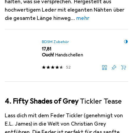
halten, was sie versprechen. Hergestellt aus
hochwertigem Leder mit eleganten Nähten über
die gesamte Länge hinweg
mehr
BDSM Zubehör
EUR
17,81
Ouch!
Handschellen
52
4. Fifty Shades of Grey
Tickler Tease
Lass dich mit dem Feder Tickler (genehmigt von
E.L. James) in die Welt von Christian Grey
entführen. Die Feder ist perfekt für das sanfte