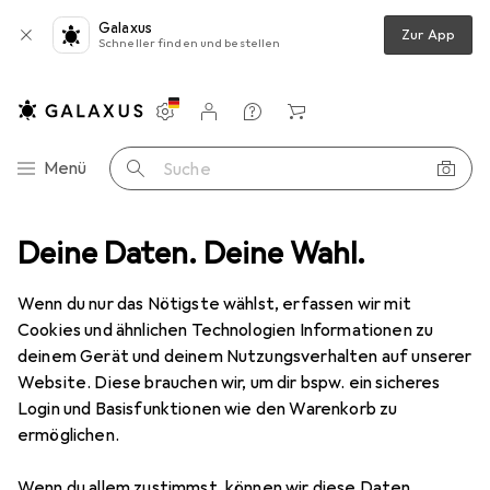
Galaxus
Zur App
Schneller finden und bestellen
Einstellungen
Kundenkonto
Vergleichslisten
Merklisten
Warenkorb
Navigation nach Kategorien
Menü
Suche
Die bestbewerteten Produkte
Deine Daten. Deine Wahl.
in der Kategorie BDSM Zubehör
Wenn du nur das Nötigste wählst, erfassen wir mit
Cookies und ähnlichen Technologien Informationen zu
Diese Seite bleibt immer aktuell und wird automatisch
deinem Gerät und deinem Nutzungsverhalten auf unserer
i
aktualisiert.
Website. Diese brauchen wir, um dir bspw. ein sicheres
Login und Basisfunktionen wie den Warenkorb zu
ermöglichen.
1. Obsessive
Augenbinde
Wenn du allem zustimmst, können wir diese Daten