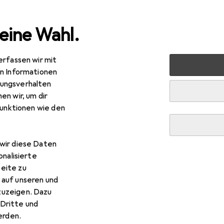
eine Wahl.
erfassen wir mit
sport
Schwimmen
Schwimmbrille
Aquawave Okularki
en Informationen
ungsverhalten
R
,77
en wir, um dir
uawave
Okularki Breeze Jr Navy / Blue Transparen
funktionen wie den
wir diese Daten
 Aquawave Okularki Breeze J
onalisierte
eite zu
 auf unseren und
zuzeigen. Dazu
 Zubehör zum Produkt Aquawave Okularki Breeze Jr Navy / Blu
Dritte und
ppe und Brillenetui.
rden.