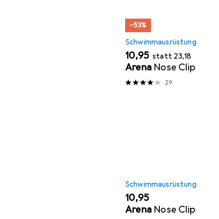
−53%
Schwimmausrüstung
EUR
EUR
10,95
statt
23,18
Arena
Nose Clip
29
Schwimmausrüstung
EUR
10,95
Arena
Nose Clip