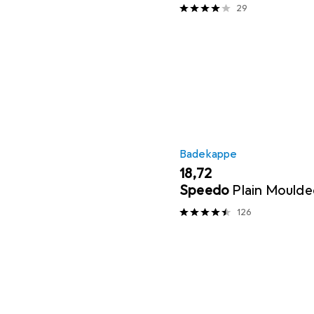
29
Badekappe
EUR
18,72
Speedo
Plain Mould
126