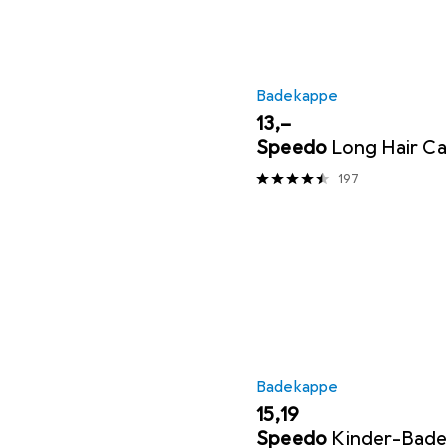
Badekappe
EUR
13,–
Speedo
Long Hair C
197
Badekappe
EUR
15,19
Speedo
Kinder-Bad