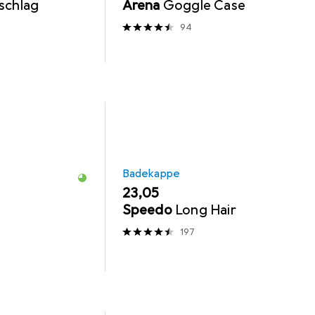
schlag
Arena
Goggle Case
94
Badekappe
EUR
23,05
Speedo
Long Hair
197