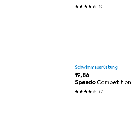
16
Schwimmausrüstung
EUR
19,86
Speedo
Competition
37