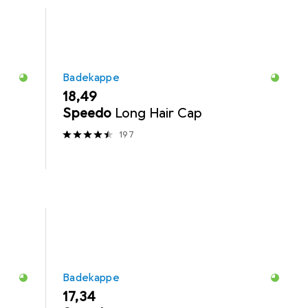
Badekappe
EUR
18,49
e
Speedo
Long Hair Cap
197
Badekappe
EUR
17,34