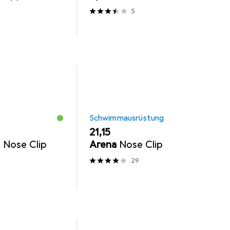
5
Schwimmausrüstung
EUR
21,15
 Nose Clip
Arena
Nose Clip
29