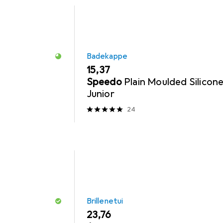
Badekappe
EUR
15,37
Speedo
Plain Moulded Silicon
Junior
24
Brillenetui
EUR
23,76