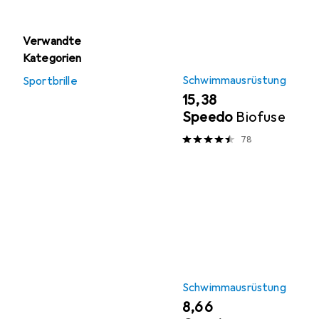
Verwandte
Kategorien
Schwimmausrüstung
Sportbrille
EUR
15,38
Speedo
Biofuse
78
Schwimmausrüstung
EUR
8,66