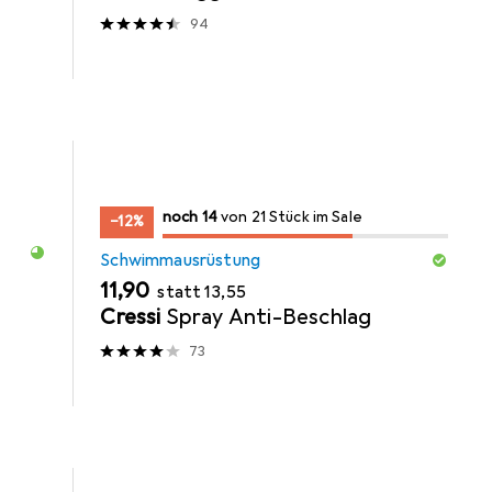
94
14
14
noch 14
/ 21
/ 21 im Sale
von 21 Stück im Sale
−12%
Schwimmausrüstung
EUR
EUR
11,90
statt
13,55
Cressi
Spray Anti-Beschlag
73