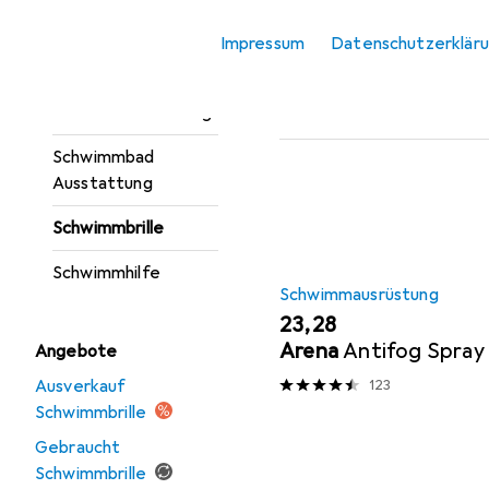
Badeshirts
Impressum
Datenschutzerklär
Beliebt
Schwimmaus
Flossen
Sortieren nach
:
Relevanz
Schwimmausrüstung
Produktliste
Schwimmbad
Ausstattung
Schwimmbrille
Schwimmhilfe
Schwimmausrüstung
EUR
23,28
Arena
Antifog Spray
Angebote
Ausverkauf
123
Schwimmbrille
Gebraucht
Schwimmbrille