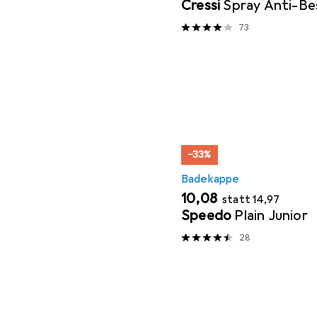
Cressi
Spray Anti-Be
73
−33%
Badekappe
EUR
EUR
10,08
statt
14,97
Speedo
Plain Junior
28