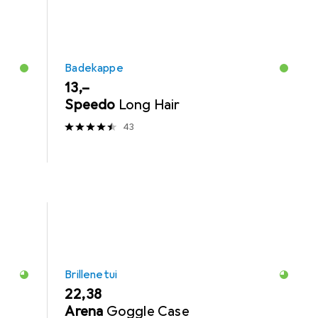
Badekappe
EUR
13,–
Speedo
Long Hair
43
Brillenetui
EUR
22,38
Arena
Goggle Case