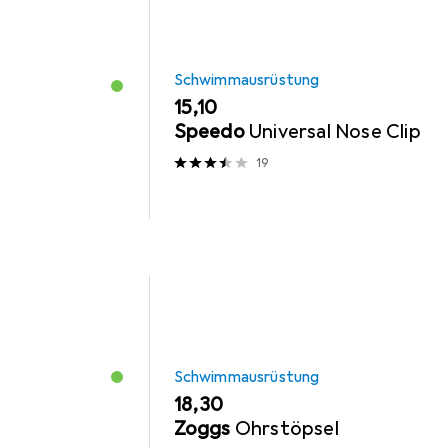
Schwimmausrüstung
EUR
15,10
Speedo
Universal Nose Clip
19
Schwimmausrüstung
EUR
18,30
Zoggs
Ohrstöpsel