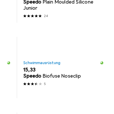
Speedo
Plain Moulded Silicone
Junior
24
Schwimmausrüstung
EUR
15,33
Speedo
Biofuse Noseclip
5