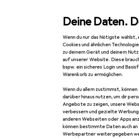
Suche
Deine Daten. D
Wenn du nur das Nötigste wählst, 
Navigation nach Kategorien
Gesamtsortiment
Sport
Wasser
Gesamtsortiment
Cookies und ähnlichen Technologi
zu deinem Gerät und deinem Nutz
EU
22
Sport
auf unserer Website. Diese brauch
Aq
bspw. ein sicheres Login und Basis
Wassersport
Warenkorb zu ermöglichen.
Schwimmen
Wenn du allem zustimmst, können 
Zubehör für
Badeanzüge
darüber hinaus nutzen, um dir pers
One Size
Angebote zu zeigen, unsere Webs
Badehosen
verbessern und gezielte Werbung
anderen Webseiten oder Apps an
Badekappe
Hier findest du passendes
können bestimmte Daten auch an 
Schwimmausrüstung, Badeka
Badeschuhe
Werbepartner weitergegeben we