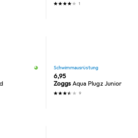
1
Schwimmausrüstung
EUR
6,95
ed
Zoggs
Aqua Plugz Junior
9