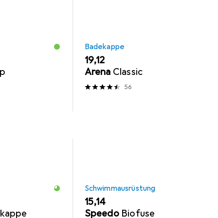
Badekappe
EUR
19,12
ap
Arena
Classic
56
Schwimmausrüstung
EUR
15,14
ekappe
Speedo
Biofuse