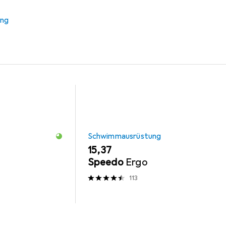
ung
rüstung
Badekappe
Brillenetui
Aquawave
Schwimmausrüstung
EUR
15,37
Speedo
Ergo
113