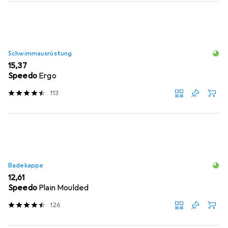
Schwimmausrüstung
EUR
15,37
Speedo
Ergo
113
Badekappe
EUR
12,61
Speedo
Plain Moulded
126