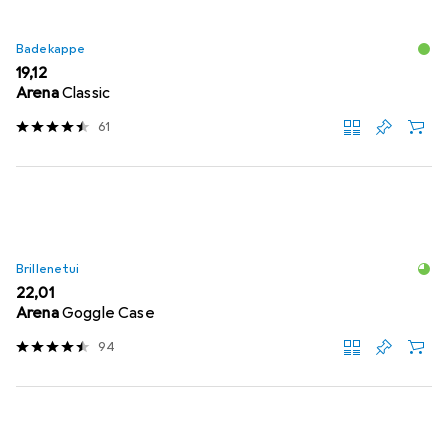
Badekappe
EUR
19,12
Arena
Classic
61
Brillenetui
EUR
22,01
Arena
Goggle Case
94