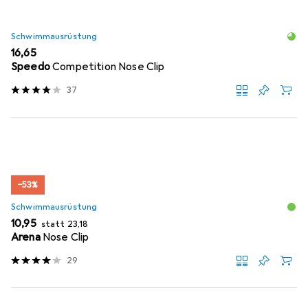
Schwimmausrüstung
EUR
16,65
Speedo
Competition Nose Clip
37
−53%
Schwimmausrüstung
EUR
EUR
10,95
statt
23,18
Arena
Nose Clip
29