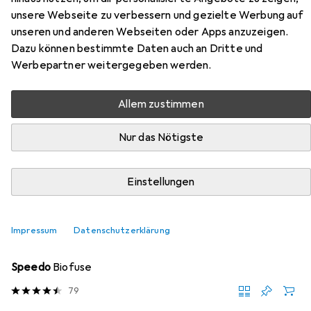
unsere Webseite zu verbessern und gezielte Werbung auf
Hier findest du passendes Zubehör zum Produkt Beco
unseren und anderen Webseiten oder Apps anzuzeigen.
DURBAN Schwimmbrille blau aus den Kategorien
Dazu können bestimmte Daten auch an Dritte und
Schwimmausrüstung, Badekappe und Brillenetui.
Werbepartner weitergegeben werden.
Allem zustimmen
Beliebt
Schwimmausrüstung
Badekappe
Brillenetui
Nur das Nötigste
Relevanz
Produktliste
Einstellungen
Impressum
Datenschutzerklärung
Schwimmausrüstung
EUR
17,17
Speedo
Biofuse
79