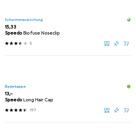
Schwimmausrüstung
EUR
15,33
Speedo
Biofuse Noseclip
5
Badekappe
EUR
13,–
Speedo
Long Hair Cap
197