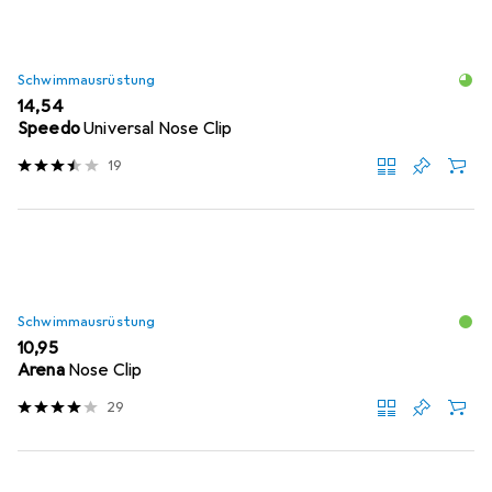
Schwimmausrüstung
EUR
14,54
Speedo
Universal Nose Clip
19
Schwimmausrüstung
EUR
10,95
Arena
Nose Clip
29