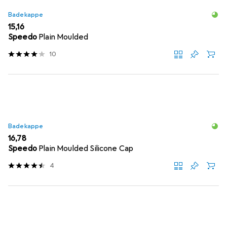
Badekappe
EUR
15,16
Speedo
Plain Moulded
10
Badekappe
EUR
16,78
Speedo
Plain Moulded Silicone Cap
4