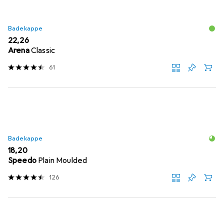
Badekappe
EUR
22,26
Arena
Classic
61
Badekappe
EUR
18,20
Speedo
Plain Moulded
126