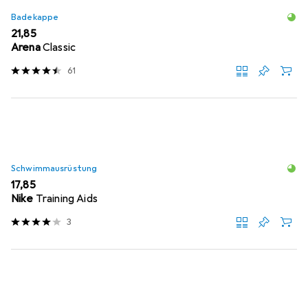
Badekappe
EUR
21,85
Arena
Classic
61
Schwimmausrüstung
EUR
17,85
Nike
Training Aids
3