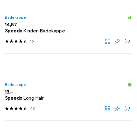
Badekappe
EUR
14,87
Speedo
Kinder-Badekappe
16
Badekappe
EUR
13,–
Speedo
Long Hair
43