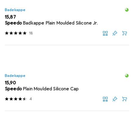
Badekappe
EUR
15,87
Speedo
Badkappe Plain Moulded Silicone Jr.
18
Badekappe
EUR
15,90
Speedo
Plain Moulded Silicone Cap
4