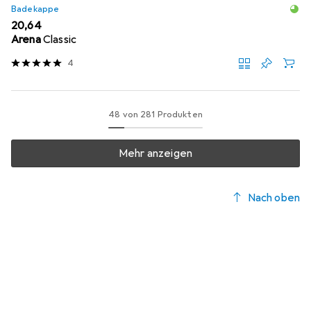
Badekappe
EUR
20,64
Arena
Classic
4
48 von 281 Produkten
Mehr anzeigen
Nach oben