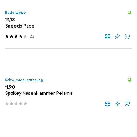
Badekappe
EUR
21,13
Speedo
Pace
23
Schwimmausrüstung
EUR
11,90
Spokey
Nasenklammer Pelamis