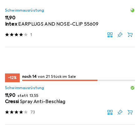
Schwimmausrüstung
EUR
11,90
Intex
EARPLUGS AND NOSE-CLIP 55609
1
14
14
noch 14
/ 21
/ 21 im Sale
von 21 Stück im Sale
−12%
Schwimmausrüstung
EUR
EUR
11,90
statt
13,55
Cressi
Spray Anti-Beschlag
73