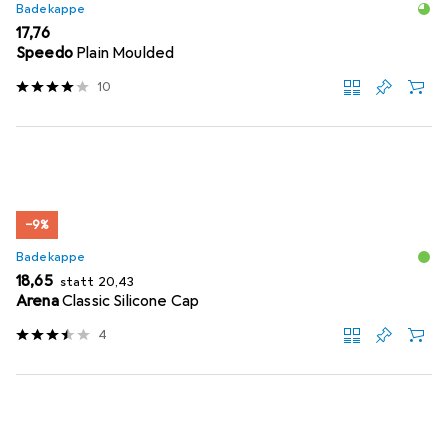
Badekappe
EUR
17,76
Speedo
Plain Moulded
10
−9%
Badekappe
EUR
EUR
18,65
statt
20,43
Arena
Classic Silicone Cap
4