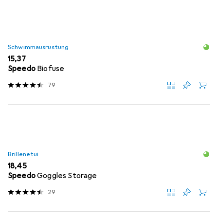
Schwimmausrüstung
EUR
15,37
Speedo
Biofuse
79
Brillenetui
EUR
18,45
Speedo
Goggles Storage
29