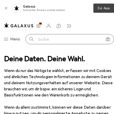
Galaxus
Zur App
Schneller finden und bestellen
Einstellungen
Kundenkonto
Vergleichslisten
Merklisten
Warenkorb
Navigation nach Kategorien
Menü
Suche
n
Deine Daten. Deine Wahl.
Schwimmbrille
Beco DURBAN Schwimmbrille blau
Zubehör
Wenn du nur das Nötigste wählst, erfassen wir mit Cookies
EUR
23,16
Beco
DURBAN Schwimmbrille blau
und ähnlichen Technologien Informationen zu deinem Gerät
und deinem Nutzungsverhalten auf unserer Website. Diese
brauchen wir, um dir bspw. ein sicheres Login und
Basisfunktionen wie den Warenkorb zu ermöglichen.
Zubehör für Beco DURBAN
Wenn du allem zustimmst, können wir diese Daten darüber
Schwimmbrille blau
hinaus nutzen, um dir personalisierte Angebote zu zeigen,