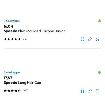
Badekappe
EUR
16,04
Speedo
Plain Moulded Silicone Junior
24
Badekappe
EUR
17,87
Speedo
Long Hair Cap
197