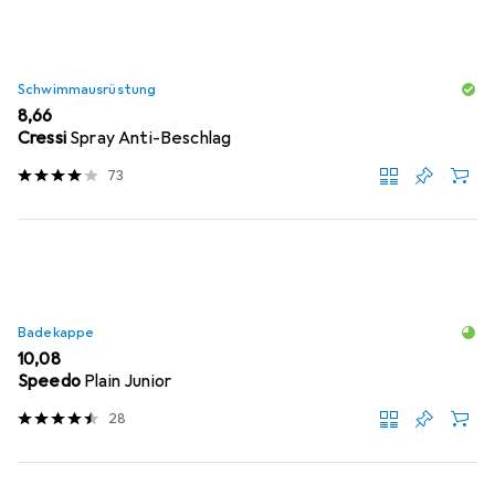
Schwimmausrüstung
EUR
8,66
Cressi
Spray Anti-Beschlag
73
Badekappe
EUR
10,08
Speedo
Plain Junior
28