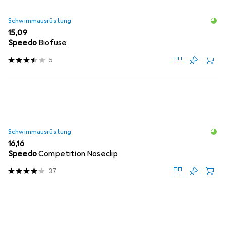
Schwimmausrüstung
EUR
15,09
Speedo
Biofuse
5
Schwimmausrüstung
EUR
16,16
Speedo
Competition Noseclip
37