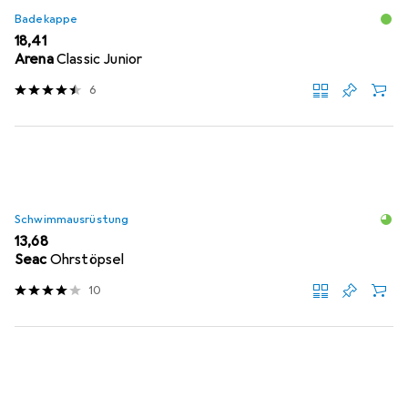
Badekappe
EUR
18,41
Arena
Classic Junior
6
Schwimmausrüstung
EUR
13,68
Seac
Ohrstöpsel
10