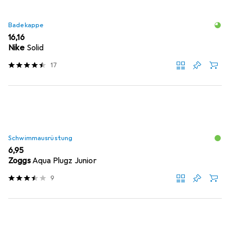
Badekappe
EUR
16,16
Nike
Solid
17
Schwimmausrüstung
EUR
6,95
Zoggs
Aqua Plugz Junior
9