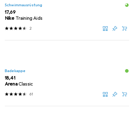
Schwimmausrüstung
EUR
17,69
Nike
Training Aids
2
Badekappe
EUR
18,41
Arena
Classic
61