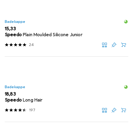
Badekappe
EUR
15,33
Speedo
Plain Moulded Silicone Junior
24
Badekappe
EUR
18,83
Speedo
Long Hair
197