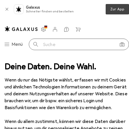
Galaxus
Zur App
Schneller finden und bestellen
Einstellungen
Kundenkonto
Vergleichslisten
Merklisten
Warenkorb
Navigation nach Kategorien
Menü
Suche
Fussbälle
Deine Daten. Deine Wahl.
Derbystar Futsalball Fairtrade Futsal Fair
Zubehör
Wenn du nur das Nötigste wählst, erfassen wir mit Cookies
EUR
49,79
und ähnlichen Technologien Informationen zu deinem Gerät
Derbystar
Futsalball Fairtrade Futsal
Fair
und deinem Nutzungsverhalten auf unserer Website. Diese
4
brauchen wir, um dir bspw. ein sicheres Login und
Basisfunktionen wie den Warenkorb zu ermöglichen.
Wenn du allem zustimmst, können wir diese Daten darüber
hinaus nutzen, um dir personalisierte Angebote zu zeigen,