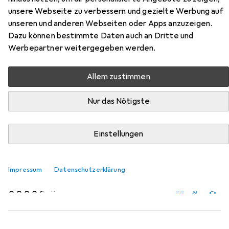
Zubehör für Derbystar Futsalball
unsere Webseite zu verbessern und gezielte Werbung auf
Fairtrade Futsal Fair
unseren und anderen Webseiten oder Apps anzuzeigen.
Dazu können bestimmte Daten auch an Dritte und
Hier findest du passendes Zubehör zum Produkt
Werbepartner weitergegeben werden.
Derbystar Futsalball Fairtrade Futsal Fair aus der
Kategorie Zubehör Ballsport.
Allem zustimmen
Relevanz
Nur das Nötigste
Produktliste
Einstellungen
Zubehör Ballsport
EUR
26,58
Impressum
Datenschutzerklärung
Erima
Pumpe mit Luftdruckmesser
11