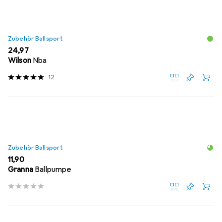
Zubehör Ballsport
EUR
24,97
Wilson
Nba
12
Zubehör Ballsport
EUR
11,90
Granna
Ballpumpe