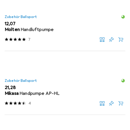
Zubehör Ballsport
EUR
12,07
Molten
Handluftpumpe
7
Zubehör Ballsport
EUR
21,28
Mikasa
Handpumpe AP-HL
4