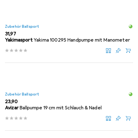
Zubehör Ballsport
EUR
31,97
Yakimasport
Yakima 100295 Handpumpe mit Manometer
Zubehör Ballsport
EUR
23,90
Avizar
Ballpumpe 19 cm mit Schlauch & Nadel