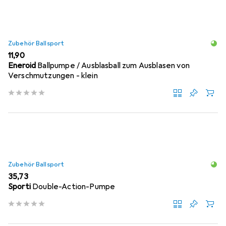
Zubehör Ballsport
EUR
11,90
Eneroid
Ballpumpe / Ausblasball zum Ausblasen von
Verschmutzungen - klein
Zubehör Ballsport
EUR
35,73
Sporti
Double-Action-Pumpe