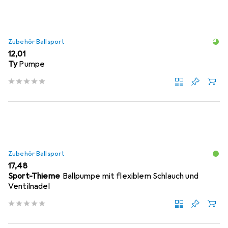
Zubehör Ballsport
EUR
12,01
Ty
Pumpe
Zubehör Ballsport
EUR
17,48
Sport-Thieme
Ballpumpe mit flexiblem Schlauch und
Ventilnadel