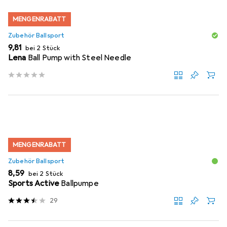
MENGENRABATT
Zubehör Ballsport
EUR
9,81
bei 2 Stück
Lena
Ball Pump with Steel Needle
MENGENRABATT
Zubehör Ballsport
EUR
8,59
bei 2 Stück
Sports Active
Ballpumpe
29