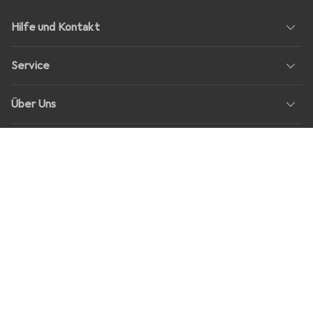
Hilfe und Kontakt
Service
Über Uns
Rückgabe
Soziale Medien
Stellenangebote
Preise
Alle Preise in EUR inkl. MwSt., zzgl.
Versandkosten
bei Bestellungen
unter
30,–
Shop Version