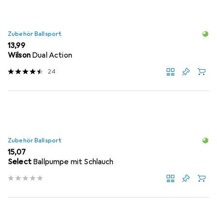
Zubehör Ballsport
EUR
13,99
Wilson
Dual Action
24
Zubehör Ballsport
EUR
15,07
Select
Ballpumpe mit Schlauch