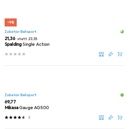
−9%
Zubehör Ballsport
EUR
EUR
21,36
statt
23,35
Spalding
Single Action
Zubehör Ballsport
EUR
69,77
Mikasa
Gauge AG500
3