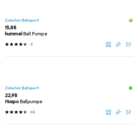
Zubehör Ballsport
EUR
15,88
hummel
Ball Pumpe
4
Zubehör Ballsport
EUR
22,98
Huspo
Ballpumpe
68