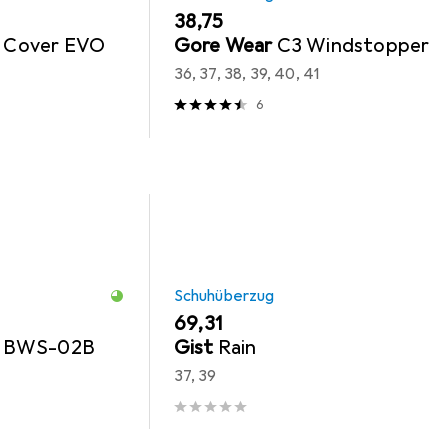
EUR
38,75
oe Cover EVO
Gore Wear
C3 Windstopper
36, 37, 38, 39, 40, 41
6
Schuhüberzug
EUR
69,31
S BWS-02B
Gist
Rain
37, 39