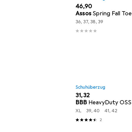
EUR
46,90
Assos
Spring Fall T
36, 37, 38, 39
Schuhüberzug
EUR
31,32
BBB
HeavyDuty OS
XL
39, 40
41, 42
2