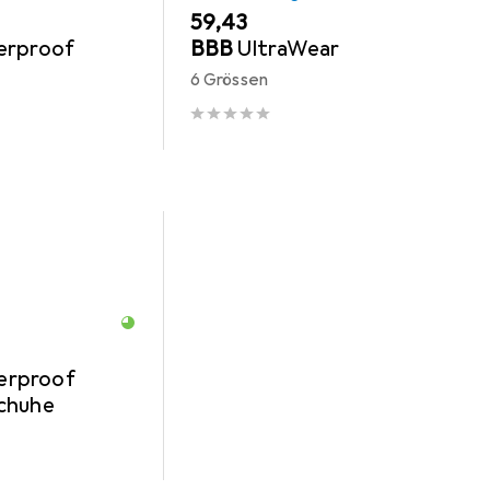
EUR
59,43
erproof
BBB
UltraWear
6 Grössen
erproof
chuhe