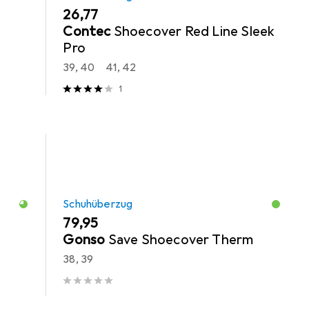
EUR
26,77
Contec
Shoecover Red Line Sleek
Pro
39, 40
41, 42
1
Schuhüberzug
EUR
79,95
Gonso
Save Shoecover Therm
38, 39