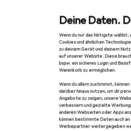
Suche
Deine Daten. D
Wenn du nur das Nötigste wählst, 
Navigation nach Kategorien
Gesamtsortiment
Spo
Gesamtsortiment
Cookies und ähnlichen Technologi
zu deinem Gerät und deinem Nutz
Sport
EU
24
auf unserer Website. Diese brauch
No
bspw. ein sicheres Login und Basis
Bike
Warenkorb zu ermöglichen.
7 G
Veloschuhe + Zubehör
Wenn du allem zustimmst, können 
Schuhplatten
darüber hinaus nutzen, um dir pers
Zubehör fü
Angebote zu zeigen, unsere Webs
Schuhüberzug
verbessern und gezielte Werbung
anderen Webseiten oder Apps an
Veloschuhe
Hier findest du passende
können bestimmte Daten auch an 
Veloschuhe Zubehör
Sortieren nach
:
Relevanz
Werbepartner weitergegeben we