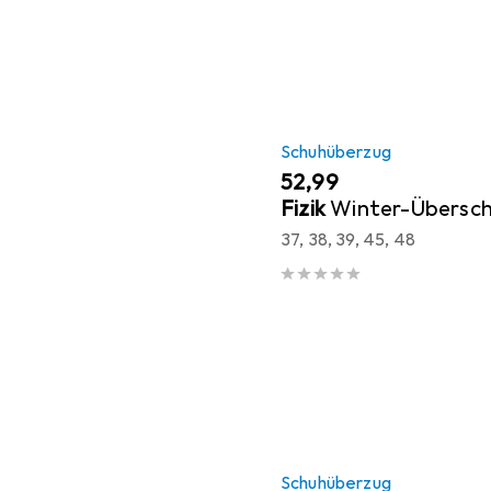
Schuhüberzug
EUR
52,99
Fizik
Winter-Übersc
37, 38, 39, 45, 48
Schuhüberzug