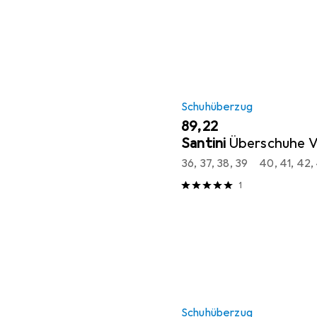
Schuhüberzug
EUR
89,22
Santini
Überschuhe 
36, 37, 38, 39
40, 41, 42,
1
Schuhüberzug