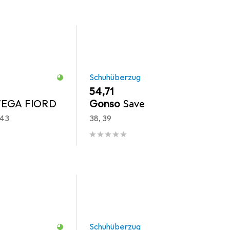
Schuhüberzug
EUR
54,71
VEGA FIORD
Gonso
Save
 43
38, 39
Schuhüberzug