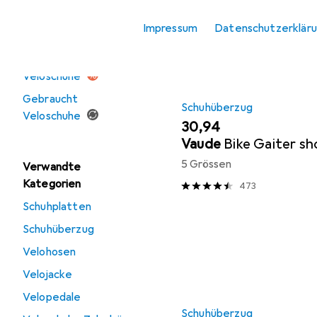
Produktliste
Impressum
Datenschutzerklär
Angebote
Ausverkauf
Veloschuhe
Gebraucht
Schuhüberzug
Veloschuhe
EUR
30,94
Vaude
Bike Gaiter sh
5 Grössen
Verwandte
Kategorien
473
Schuhplatten
Schuhüberzug
Velohosen
Velojacke
Velopedale
Schuhüberzug