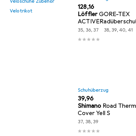
Veloschuhe Zubehör
EUR
128,16
Velotrikot
Löffler
GORE-TEX
ACTIVERadüberschu
35, 36, 37
38, 39, 40, 41
Schuhüberzug
EUR
39,96
Shimano
Road Therm
Cover Yell S
37, 38, 39