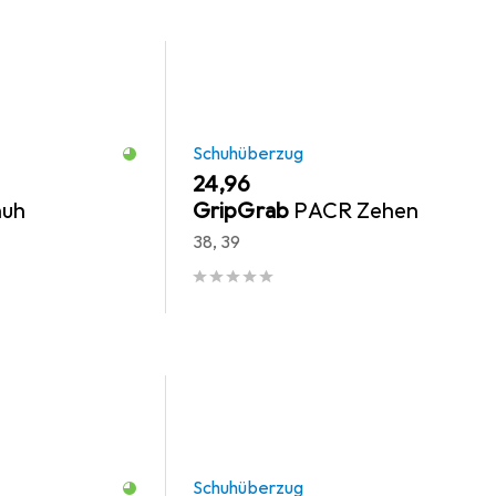
Schuhüberzug
EUR
24,96
huh
GripGrab
PACR Zehen
38, 39
Schuhüberzug