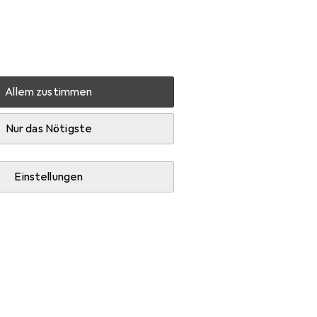
Einstellungen
Kundenkonto
Vergleichslisten
Merklisten
Warenkorb
Anmelden
Allem zustimmen
ave Extreme R GTX
Zubehör
Nur das Nötigste
Einstellungen
egorie Schuhüberzug.