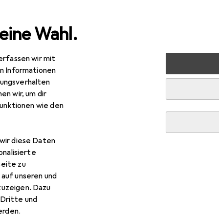
eine Wahl.
erfassen wir mit
rt
Bike
Veloschuhe + Zubehör
Veloschuhe
Northw
en Informationen
ungsverhalten
R
7,88
en wir, um dir
rthwave
Extreme R GTX
funktionen wie den
rössen
wir diese Daten
onalisierte
r Northwave Extreme R GTX
eite zu
 auf unseren und
zuzeigen. Dazu
s Zubehör zum Produkt Northwave Extreme R GTX aus der Kat
Dritte und
rden.