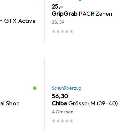
EUR
25,–
GripGrab
PACR Zehen
h GTX Active
38, 39
Schuhüberzug
EUR
56,30
al Shoe
Chiba
Grösse: M (39-40)
4 Grössen