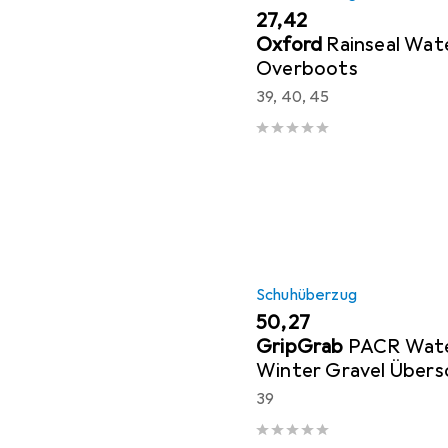
EUR
27,42
Oxford
Rainseal Wat
Overboots
39, 40, 45
Schuhüberzug
EUR
50,27
GripGrab
PACR Wat
Winter Gravel Übers
39