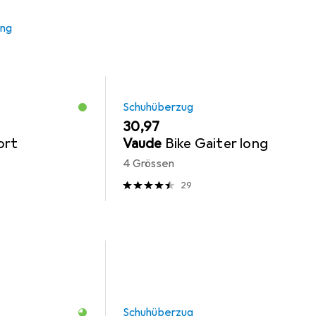
ung
Schuhüberzug
EUR
30,97
ort
Vaude
Bike Gaiter long
4 Grössen
29
Schuhüberzug