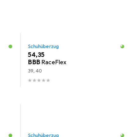
Schuhüberzug
EUR
54,35
BBB
RaceFlex
39, 40
Schuhüberzug