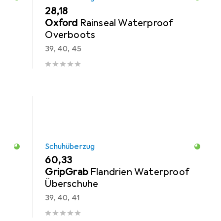
EUR
28,18
Oxford
Rainseal Waterproof
Overboots
39, 40, 45
Schuhüberzug
EUR
60,33
GripGrab
Flandrien Waterproof
Überschuhe
39, 40, 41