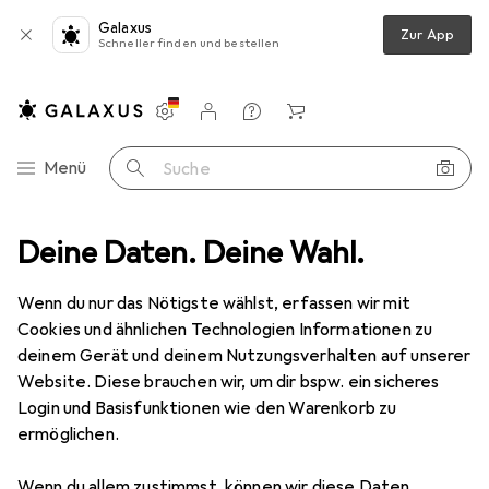
Galaxus
Zur App
Schneller finden und bestellen
Einstellungen
Kundenkonto
Vergleichslisten
Merklisten
Warenkorb
Navigation nach Kategorien
Menü
Suche
 + Zubehör
Deine Daten. Deine Wahl.
Veloschuhe
Northwave Magma R Rock
Zubehör
Northwave
Magma R Rock
Wenn du nur das Nötigste wählst, erfassen wir mit
40
42
43
Cookies und ähnlichen Technologien Informationen zu
deinem Gerät und deinem Nutzungsverhalten auf unserer
Website. Diese brauchen wir, um dir bspw. ein sicheres
Login und Basisfunktionen wie den Warenkorb zu
Zubehör für Northwave Magma R
ermöglichen.
Rock
Wenn du allem zustimmst, können wir diese Daten