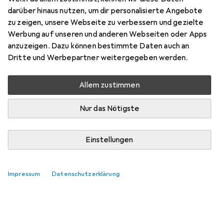
Hier findest du passendes Zubehör zum Produkt
darüber hinaus nutzen, um dir personalisierte Angebote
Northwave Magma R Rock.
zu zeigen, unsere Webseite zu verbessern und gezielte
Werbung auf unseren und anderen Webseiten oder Apps
Relevanz
anzuzeigen. Dazu können bestimmte Daten auch an
Produktliste
Dritte und Werbepartner weitergegeben werden.
Keine Produkte gefunden
Allem zustimmen
Nur das Nötigste
Einstellungen
Impressum
Datenschutzerklärung