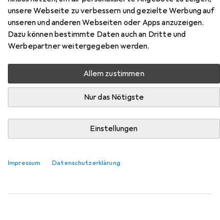
Zubehör für Odlo Active Warm
unsere Webseite zu verbessern und gezielte Werbung auf
unseren und anderen Webseiten oder Apps anzuzeigen.
Hier findest du passendes Zubehör zum Produkt Odlo
Dazu können bestimmte Daten auch an Dritte und
Active Warm aus der Kategorie Funktionsunterhose.
Werbepartner weitergegeben werden.
Relevanz
Allem zustimmen
Produktliste
Nur das Nötigste
Funktionsunterhose
Einstellungen
EUR
31,81
Odlo
Active Warm
164
Impressum
Datenschutzerklärung
7