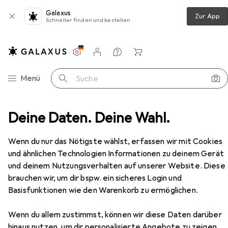
Galaxus
Zur App
Schneller finden und bestellen
Einstellungen
Kundenkonto
Vergleichslisten
Merklisten
Warenkorb
Navigation nach Kategorien
Menü
Suche
doorbekleidung
Deine Daten. Deine Wahl.
Funktionsshirt
Odlo Active Warm
Zubehör
Wenn du nur das Nötigste wählst, erfassen wir mit Cookies
und ähnlichen Technologien Informationen zu deinem Gerät
EUR
25,22
Odlo
Active Warm
und deinem Nutzungsverhalten auf unserer Website. Diese
6 Grössen
brauchen wir, um dir bspw. ein sicheres Login und
Basisfunktionen wie den Warenkorb zu ermöglichen.
Wenn du allem zustimmst, können wir diese Daten darüber
hinaus nutzen, um dir personalisierte Angebote zu zeigen,