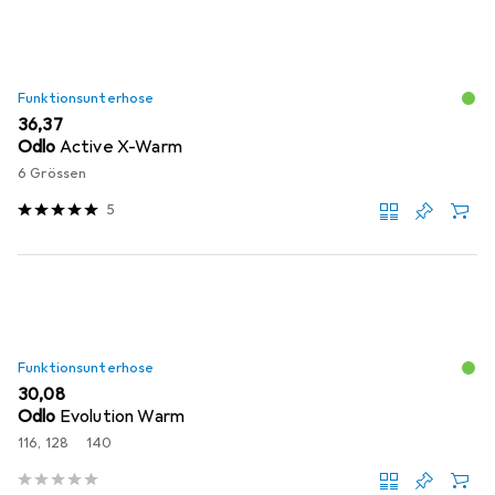
Funktionsunterhose
EUR
36,37
Odlo
Active X-Warm
6 Grössen
5
Funktionsunterhose
EUR
30,08
Odlo
Evolution Warm
116, 128
140