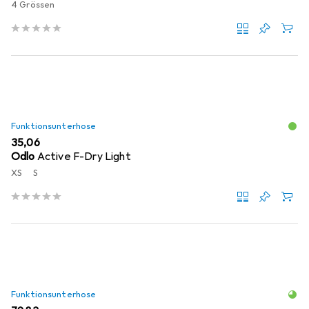
4 Grössen
Funktionsunterhose
EUR
35,06
Odlo
Active F-Dry Light
XS
S
Funktionsunterhose