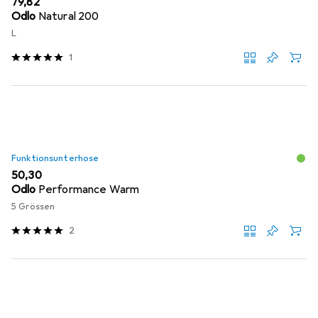
EUR
79,82
Odlo
Natural 200
L
1
Funktionsunterhose
EUR
50,30
Odlo
Performance Warm
5 Grössen
2