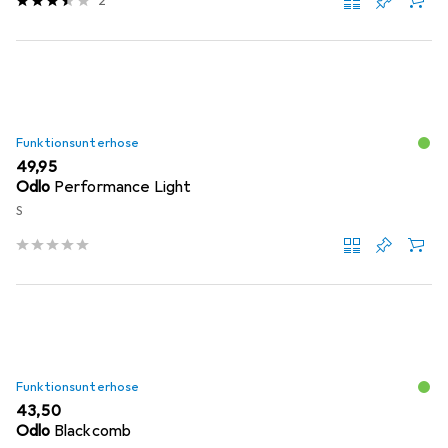
2
Funktionsunterhose
EUR
49,95
Odlo
Performance Light
S
Funktionsunterhose
EUR
43,50
Odlo
Blackcomb