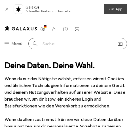
Galaxus
Zur App
Schneller finden und bestellen
Einstellungen
Kundenkonto
Vergleichslisten
Merklisten
Warenkorb
Navigation nach Kategorien
Menü
Suche
doorbekleidung
Deine Daten. Deine Wahl.
Funktionsshirt
Odlo Active Warm
Zubehör
Wenn du nur das Nötigste wählst, erfassen wir mit Cookies
und ähnlichen Technologien Informationen zu deinem Gerät
EUR
48,48
und deinem Nutzungsverhalten auf unserer Website. Diese
Odlo
Active Warm
brauchen wir, um dir bspw. ein sicheres Login und
5 Grössen
Basisfunktionen wie den Warenkorb zu ermöglichen.
Wenn du allem zustimmst, können wir diese Daten darüber
hinaus nutzen, um dir personalisierte Angebote zu zeigen,