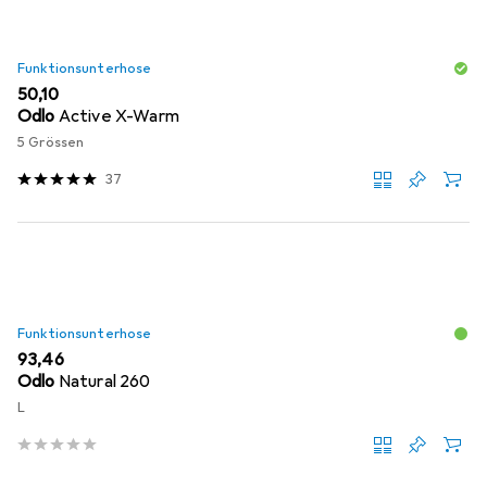
Funktionsunterhose
EUR
50,10
Odlo
Active X-Warm
5 Grössen
37
Funktionsunterhose
EUR
93,46
Odlo
Natural 260
L