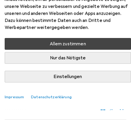
unsere Webseite zu verbessern und gezielte Werbung auf
Zubehör für Odlo Active Warm
unseren und anderen Webseiten oder Apps anzuzeigen.
Dazu können bestimmte Daten auch an Dritte und
Hier findest du passendes Zubehör zum Produkt Odlo
Werbepartner weitergegeben werden.
Active Warm aus der Kategorie Funktionsunterhose.
Relevanz
Allem zustimmen
Produktliste
Nur das Nötigste
Einstellungen
Funktionsunterhose
EUR
61,11
Odlo
Natural 200
Impressum
Datenschutzerklärung
5 Grössen
4