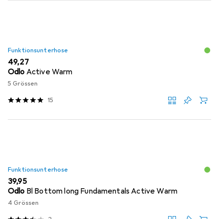
Funktionsunterhose
EUR
49,27
Odlo
Active Warm
5 Grössen
15
Funktionsunterhose
EUR
39,95
Odlo
Bl Bottom long Fundamentals Active Warm
4 Grössen