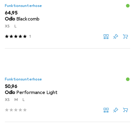
Funktionsunterhose
EUR
64,95
Odlo
Blackcomb
XS
L
1
Funktionsunterhose
EUR
50,96
Odlo
Performance Light
XS
M
L