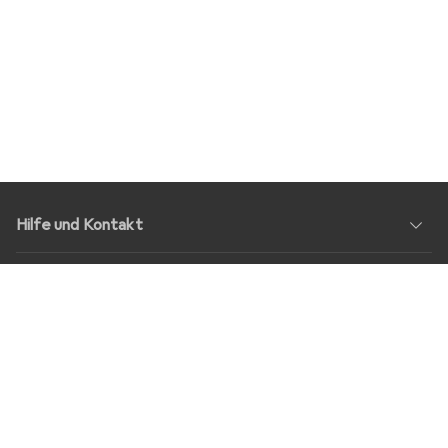
Hilfe und Kontakt
Service
Über Uns
Rückgabe
Soziale Medien