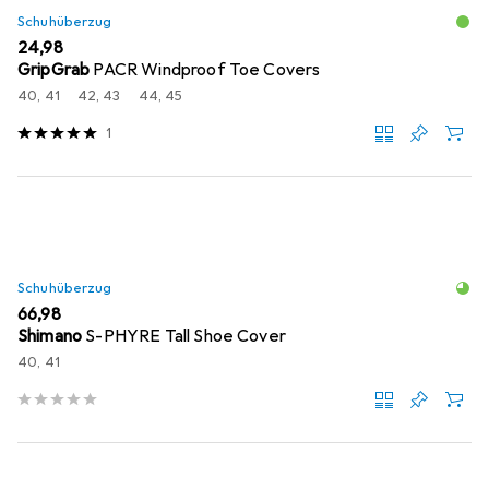
Schuhüberzug
EUR
24,98
GripGrab
PACR Windproof Toe Covers
40, 41
42, 43
44, 45
1
Schuhüberzug
EUR
66,98
Shimano
S-PHYRE Tall Shoe Cover
40, 41