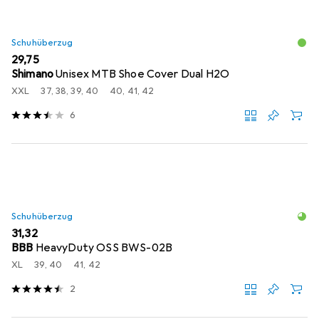
Schuhüberzug
EUR
29,75
Shimano
Unisex MTB Shoe Cover Dual H2O
XXL
37, 38, 39, 40
40, 41, 42
6
Schuhüberzug
EUR
31,32
BBB
HeavyDuty OSS BWS-02B
XL
39, 40
41, 42
2