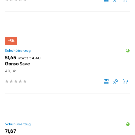
−5%
Schuhüberzug
EUR
EUR
51,65
statt
54,40
Gonso
Save
40, 41
Schuhüberzug
EUR
71,87