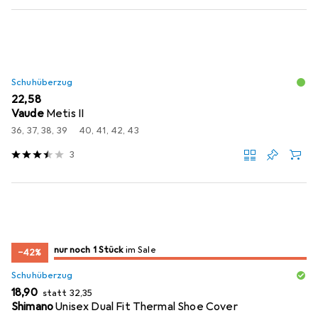
Schuhüberzug
EUR
22,58
Vaude
Metis II
36, 37, 38, 39
40, 41, 42, 43
3
noch 1 Stück
nur noch 1 Stück
im Sale
im Sale
−42%
Schuhüberzug
EUR
EUR
18,90
statt
32,35
Shimano
Unisex Dual Fit Thermal Shoe Cover