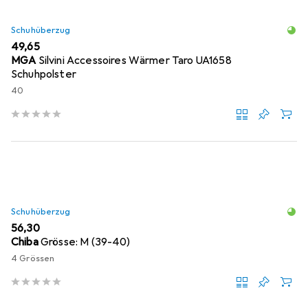
Schuhüberzug
EUR
49,65
MGA
Silvini Accessoires Wärmer Taro UA1658
Schuhpolster
40
Schuhüberzug
EUR
56,30
Chiba
Grösse: M (39-40)
4 Grössen