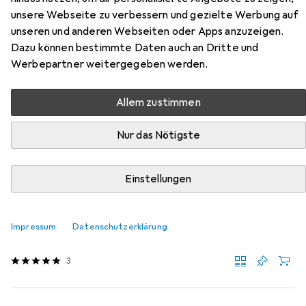
Hier findest du passendes Zubehör zum Produkt Shimano
unsere Webseite zu verbessern und gezielte Werbung auf
XC302 aus der Kategorie Schuhüberzug.
unseren und anderen Webseiten oder Apps anzuzeigen.
Dazu können bestimmte Daten auch an Dritte und
Werbepartner weitergegeben werden.
Beliebt
Shimano
Allem zustimmen
Relevanz
Produktliste
Nur das Nötigste
Einstellungen
Schuhüberzug
EUR
52,85
Vaude
Palade
Impressum
Datenschutzerklärung
4 Grössen
3