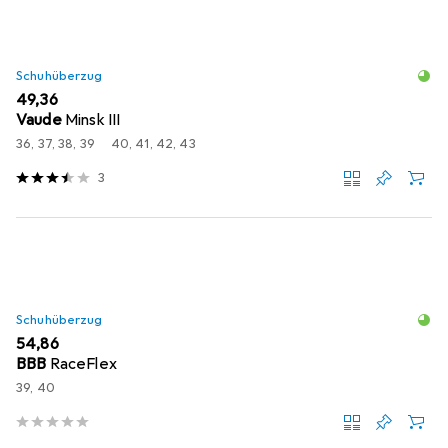
Schuhüberzug
EUR
49,36
Vaude
Minsk III
36, 37, 38, 39
40, 41, 42, 43
3
Schuhüberzug
EUR
54,86
BBB
RaceFlex
39, 40