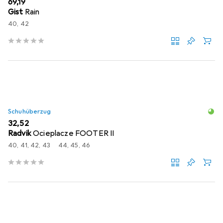
EUR
69,19
Gist
Rain
40, 42
Schuhüberzug
EUR
32,52
Radvik
Ocieplacze FOOTER II
40, 41, 42, 43
44, 45, 46