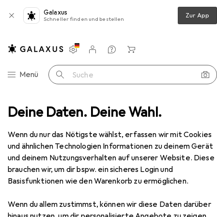
Galaxus
Zur App
Schneller finden und bestellen
Einstellungen
Kundenkonto
Vergleichslisten
Merklisten
Warenkorb
Navigation nach Kategorien
Menü
Suche
Veloschuhe + Zubehör
Deine Daten. Deine Wahl.
Veloschuhe
Shimano XC302
Zubehör
EUR
99,98
Wenn du nur das Nötigste wählst, erfassen wir mit Cookies
Shimano
XC302
und ähnlichen Technologien Informationen zu deinem Gerät
4 Grössen
und deinem Nutzungsverhalten auf unserer Website. Diese
brauchen wir, um dir bspw. ein sicheres Login und
Basisfunktionen wie den Warenkorb zu ermöglichen.
Zubehör für Shimano XC302
Wenn du allem zustimmst, können wir diese Daten darüber
hinaus nutzen, um dir personalisierte Angebote zu zeigen,