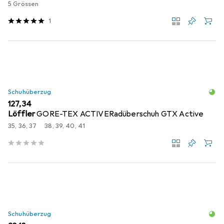
5 Grössen
1
Schuhüberzug
EUR
127,34
Löffler
GORE-TEX ACTIVERadüberschuh GTX Active
35, 36, 37
38, 39, 40, 41
Schuhüberzug