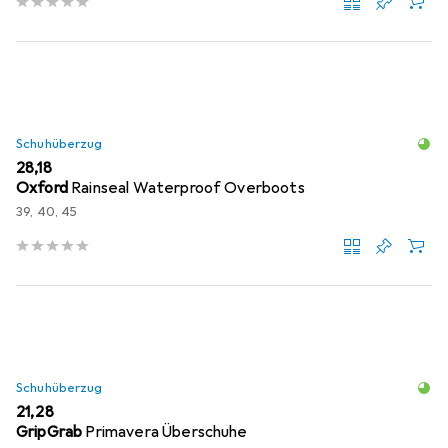
Schuhüberzug
EUR
28,18
Oxford
Rainseal Waterproof Overboots
39, 40, 45
Schuhüberzug
EUR
21,28
GripGrab
Primavera Überschuhe