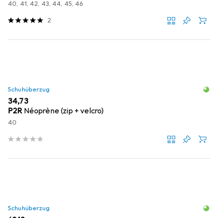
40, 41, 42, 43, 44, 45, 46
2
Schuhüberzug
EUR
34,73
P2R
Néoprène (zip + velcro)
40
Schuhüberzug