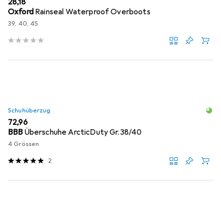
EUR
28,18
Oxford
Rainseal Waterproof Overboots
39, 40, 45
Schuhüberzug
EUR
72,96
BBB
Überschuhe ArcticDuty Gr.38/40
4 Grössen
2