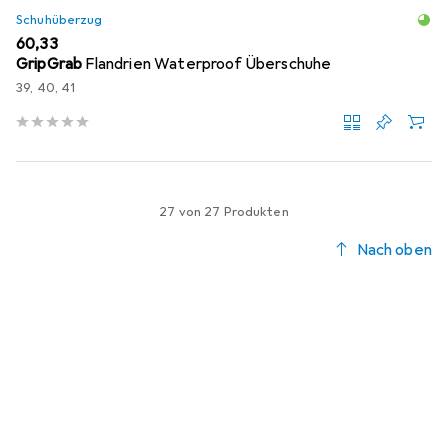
Schuhüberzug
EUR
60,33
GripGrab
Flandrien Waterproof Überschuhe
39, 40, 41
27 von 27 Produkten
Nach oben