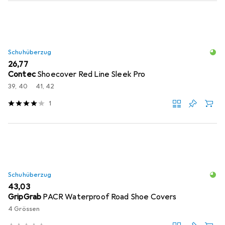
Schuhüberzug
EUR
26,77
Contec
Shoecover Red Line Sleek Pro
39, 40
41, 42
1
Schuhüberzug
EUR
43,03
GripGrab
PACR Waterproof Road Shoe Covers
4 Grössen