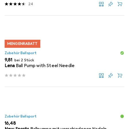
24
MENGENRABATT
Zubehör Ballsport
EUR
9,81
bei 2 Stück
Lena
Ball Pump with Steel Needle
Zubehör Ballsport
EUR
16,48