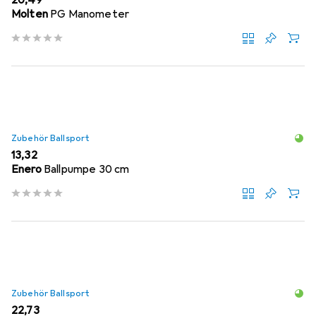
EUR
20,49
Molten
PG Manometer
Zubehör Ballsport
EUR
13,32
Enero
Ballpumpe 30 cm
Zubehör Ballsport
EUR
22,73