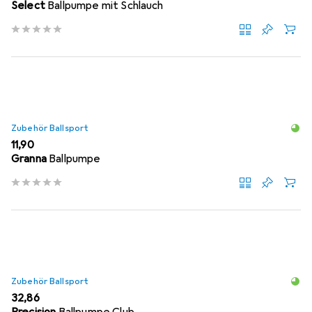
Select
Ballpumpe mit Schlauch
Zubehör Ballsport
EUR
11,90
Granna
Ballpumpe
Zubehör Ballsport
EUR
32,86