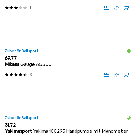
1
Zubehör Ballsport
EUR
69,77
Mikasa
Gauge AG500
3
Zubehör Ballsport
EUR
31,72
Yakimasport
Yakima 100295 Handpumpe mit Manometer