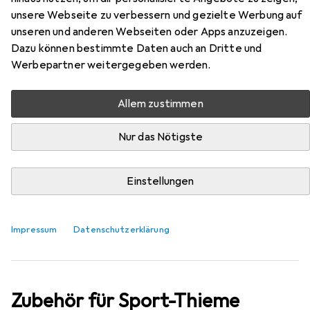
unsere Webseite zu verbessern und gezielte Werbung auf
unseren und anderen Webseiten oder Apps anzuzeigen.
EUR
1149,98
Dazu können bestimmte Daten auch an Dritte und
Sport-Thieme
Beachvolleyball-
Werbepartner weitergegeben werden.
Pfosten Competition
Allem zustimmen
Nur das Nötigste
Einstellungen
Impressum
Datenschutzerklärung
Zubehör für Sport-Thieme