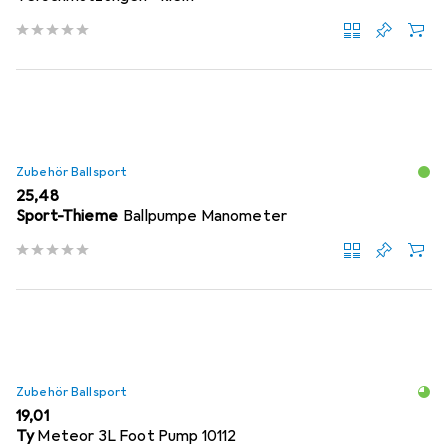
Zubehör Ballsport
EUR
25,48
Sport-Thieme
Ballpumpe Manometer
Zubehör Ballsport
EUR
19,01
Ty
Meteor 3L Foot Pump 10112