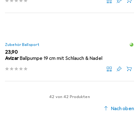
Zubehör Ballsport
EUR
23,90
Avizar
Ballpumpe 19 cm mit Schlauch & Nadel
42 von 42 Produkten
Nach oben