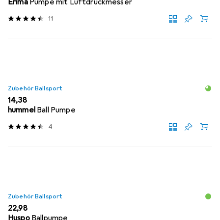
Erima
Pumpe mit Luftdruckmesser
11
Zubehör Ballsport
EUR
14,38
hummel
Ball Pumpe
4
Zubehör Ballsport
EUR
22,98
Huspo
Ballpumpe