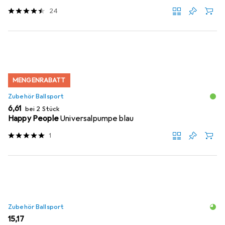
24
MENGENRABATT
Zubehör Ballsport
EUR
6,61
bei 2 Stück
Happy People
Universalpumpe blau
1
Zubehör Ballsport
EUR
15,17