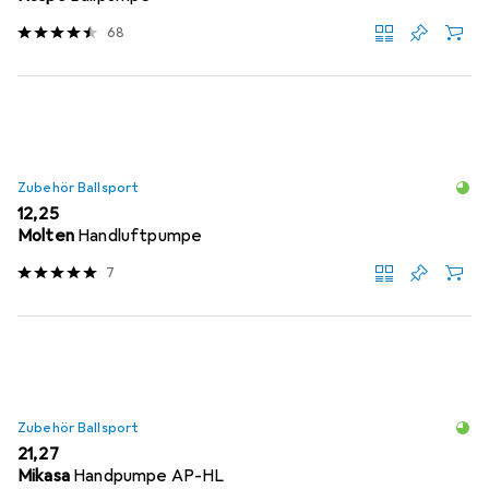
68
Zubehör Ballsport
EUR
12,25
Molten
Handluftpumpe
7
Zubehör Ballsport
EUR
21,27
Mikasa
Handpumpe AP-HL