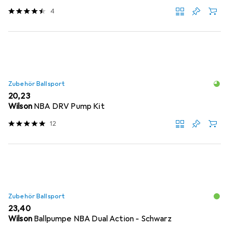
4
Zubehör Ballsport
EUR
20,23
Wilson
NBA DRV Pump Kit
12
Zubehör Ballsport
EUR
23,40
Wilson
Ballpumpe NBA Dual Action - Schwarz