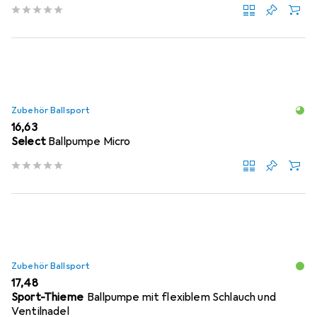
Zubehör Ballsport
EUR
16,63
Select
Ballpumpe Micro
Zubehör Ballsport
EUR
17,48
Sport-Thieme
Ballpumpe mit flexiblem Schlauch und
Ventilnadel