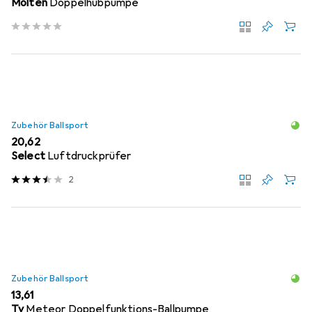
Molten
Doppelhubpumpe
Zubehör Ballsport
EUR
20,62
Select
Luftdruckprüfer
2
Zubehör Ballsport
EUR
13,61
Ty
Meteor Doppelfunktions-Ballpumpe