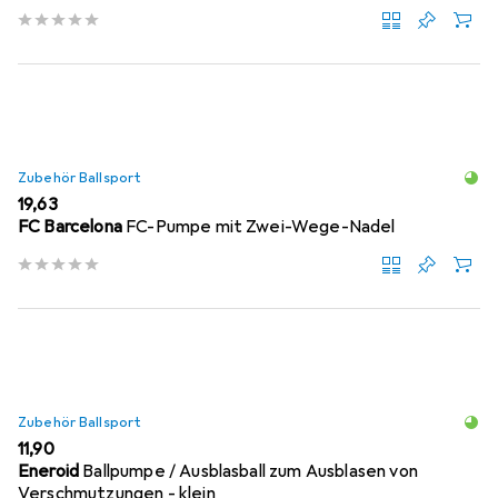
Zubehör Ballsport
EUR
19,63
FC Barcelona
FC-Pumpe mit Zwei-Wege-Nadel
Zubehör Ballsport
EUR
11,90
Eneroid
Ballpumpe / Ausblasball zum Ausblasen von
Verschmutzungen - klein