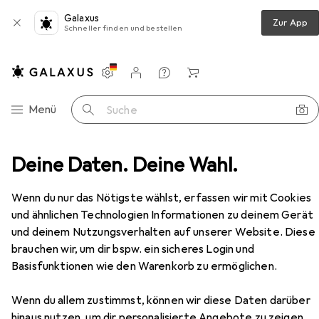
Galaxus
Zur App
Schneller finden und bestellen
Einstellungen
Kundenkonto
Vergleichslisten
Merklisten
Warenkorb
Navigation nach Kategorien
Menü
Suche
Deine Daten. Deine Wahl.
Sport-Thieme Beachvolleyball-Pfosten Competition
Zubehör
Wenn du nur das Nötigste wählst, erfassen wir mit Cookies
und ähnlichen Technologien Informationen zu deinem Gerät
und deinem Nutzungsverhalten auf unserer Website. Diese
brauchen wir, um dir bspw. ein sicheres Login und
Basisfunktionen wie den Warenkorb zu ermöglichen.
Wenn du allem zustimmst, können wir diese Daten darüber
hinaus nutzen, um dir personalisierte Angebote zu zeigen,