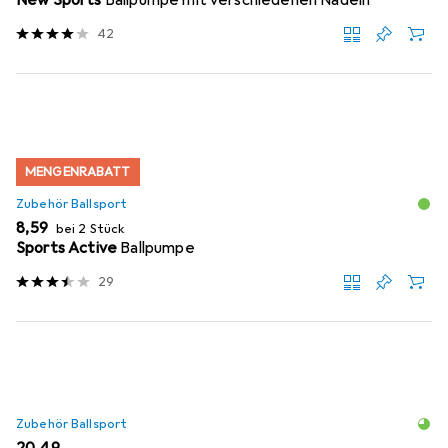
New Sports
Ballpumpe mit verschiedenen Nadeln
42
MENGENRABATT
Zubehör Ballsport
EUR
8,59
bei 2 Stück
Sports Active
Ballpumpe
29
Zubehör Ballsport