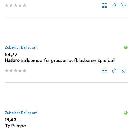
Zubehör Ballsport
EUR
54,72
Hasbro
Ballpumpe für grossen aufblasbaren Spielball
Zubehör Ballsport
EUR
13,43
Ty
Pumpe