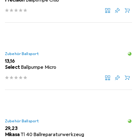
Precision
Ballpumpe Club
Zubehör Ballsport
EUR
13,16
Select
Ballpumpe Micro
Zubehör Ballsport
EUR
29,23
Mikasa
Tl 40 Ballreparaturwerkzeug