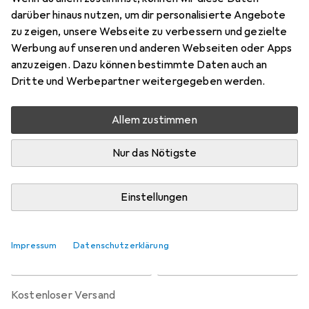
Preis in EUR inkl. MwSt.
darüber hinaus nutzen, um dir personalisierte Angebote
zu zeigen, unsere Webseite zu verbessern und gezielte
Marke
Bewertungen
Werbung auf unseren und anderen Webseiten oder Apps
Mehr von 100%
1
anzuzeigen. Dazu können bestimmte Daten auch an
Dritte und Werbepartner weitergegeben werden.
Zwischen Di, 1.9. und Sa, 12.9. geliefert
Allem zustimmen
Mehr als 10 Stück an Lager beim Lieferanten
Benachrichtigen, wenn schneller verfügbar
Nur das Nötigste
Lieferort angeben für genaue Lieferzeit
Einstellungen
In den Warenkorb
Impressum
Datenschutzerklärung
Vergleichen
Merken
kostenloser Versand