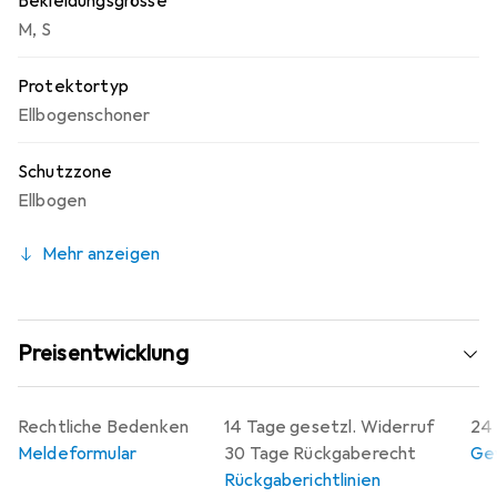
Bekleidungsgrösse
M
,
S
Protektortyp
Ellbogenschoner
Schutzzone
Ellbogen
Mehr anzeigen
Preisentwicklung
Rechtliche Bedenken
14 Tage gesetzl. Widerruf
24 
Meldeformular
30 Tage Rückgaberecht
Gew
Rückgaberichtlinien