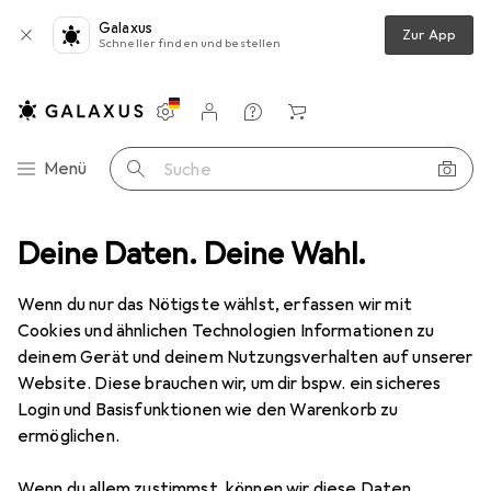
Galaxus
Zur App
Schneller finden und bestellen
Einstellungen
Kundenkonto
Vergleichslisten
Merklisten
Warenkorb
Navigation nach Kategorien
Menü
Suche
ent
Deine Daten. Deine Wahl.
Sport
Bike
Protektoren
100% Fortis Elbow Guards
Wenn du nur das Nötigste wählst, erfassen wir mit
Cookies und ähnlichen Technologien Informationen zu
3 Bilder
deinem Gerät und deinem Nutzungsverhalten auf unserer
Website. Diese brauchen wir, um dir bspw. ein sicheres
EUR
60,58
Login und Basisfunktionen wie den Warenkorb zu
100%
Fortis Elbow Guards
ermöglichen.
M, S, Ellbogenschoner
Wenn du allem zustimmst, können wir diese Daten