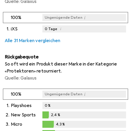
Quelle: Galaxus
i
100%
Ungenügende Daten
1.
iXS
i
0
Tage
i
i
i
Ungenügende Daten
Ungenügende Daten
Ungenügende Daten
Alle 31 Marken vergleichen
Rückgabequote
So oft wird ein Produkt dieser Marke in der Kategorie
«Protektoren» retourniert.
Quelle: Galaxus
i
100%
Ungenügende Daten
1.
Playshoes
0
%
2.
New Sports
2,4
%
2,4
%
3.
Micro
4,3
%
4,3
%