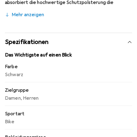
absorbiert die hochwertige Schutzpolsterung die
Aufprallenergie, und eine Kunststoffaussenschale
Mehr anzeigen
wandelt schädliche Aufprallenergie in kinetische Energie
um. Das flexible, ergonomisch vorgeformte Design
gewährleistet hohen Tragekomfort, selbst bei längeren
Touren und Abfahrten.
Spezifikationen
Das Wichtigste auf einen Blick
Farbe
Schwarz
Zielgruppe
Damen
,
Herren
Sportart
Bike