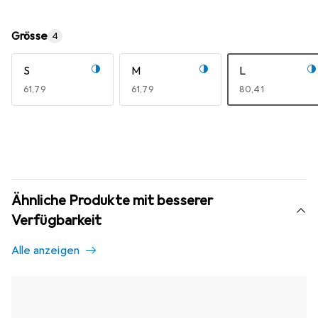
Grösse
4
S
M
L
EUR
61,79
EUR
61,79
EUR
80,41
Ähnliche Produkte mit besserer
Verfügbarkeit
Alle anzeigen