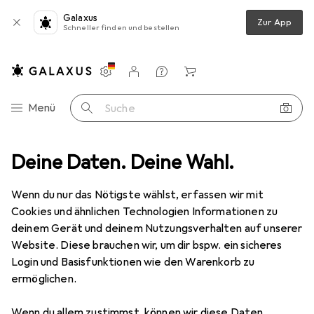
Galaxus
Zur App
Schneller finden und bestellen
Einstellungen
Kundenkonto
Vergleichslisten
Merklisten
Warenkorb
Navigation nach Kategorien
Menü
Suche
sortiment
Deine Daten. Deine Wahl.
Sport
Bike
Protektoren
100% Teratec Plus
Wenn du nur das Nötigste wählst, erfassen wir mit
Cookies und ähnlichen Technologien Informationen zu
3 Bilder
deinem Gerät und deinem Nutzungsverhalten auf unserer
Website. Diese brauchen wir, um dir bspw. ein sicheres
EUR
80,41
Login und Basisfunktionen wie den Warenkorb zu
100%
Teratec Plus
ermöglichen.
L, Ellbogenschoner
Wenn du allem zustimmst, können wir diese Daten