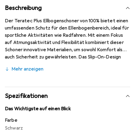
Beschreibung
Der Teratec Plus Ellbogenschoner von 100% bietet einen
umfassenden Schutz für den Ellenbogenbereich, ideal für
sportliche Aktivitäten wie Radfahren. Mit einem Fokus
auf Atmungsaktivität und Flexibilität kombiniert dieser
Schoner innovative Materialien, um sowohl Komfort als
auch Sicherheit zu gewährleisten. Das Slip-On-Design
ermöglicht eine einfache Handhabung, während die
Mehr anzeigen
verstärkte seitliche Polsterung zusätzlichen Schutz
bietet. Das gut belüftete, abriebfeste Aussenmaterial
sorgt dafür, dass der Schoner auch bei intensiven
Aktivitäten angenehm zu tragen ist. Die Verwendung von
Spezifikationen
elastischem Silikongewebe verhindert ein Verrutschen,
sodass der Schoner während der Nutzung an Ort und
Das Wichtigste auf einen Blick
Stelle bleibt. Der SmartShock Level 1 CE zertifizierte
Farbe
Aufprallschutz gewährleistet, dass der Träger vor
Schwarz
Stössen und Verletzungen geschützt ist.