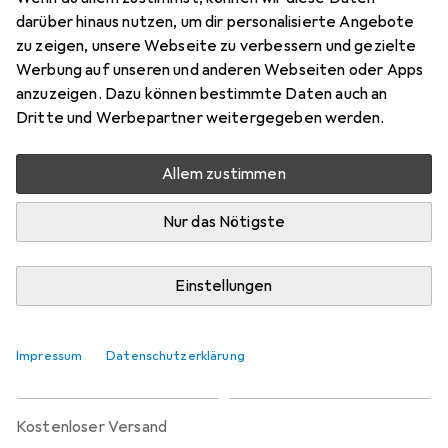
Preis in EUR inkl. MwSt.
darüber hinaus nutzen, um dir personalisierte Angebote
zu zeigen, unsere Webseite zu verbessern und gezielte
Marke
Bewertungen
Werbung auf unseren und anderen Webseiten oder Apps
Mehr von 100%
anzuzeigen. Dazu können bestimmte Daten auch an
Dritte und Werbepartner weitergegeben werden.
Zwischen Sa, 22.8. und Mi, 26.8. geliefert
Allem zustimmen
Mehr als 10 Stück bestellt
Benachrichtigen, wenn schneller verfügbar
Nur das Nötigste
Lieferort angeben für genaue Lieferzeit
Einstellungen
In den Warenkorb
Impressum
Datenschutzerklärung
Vergleichen
Merken
kostenloser Versand