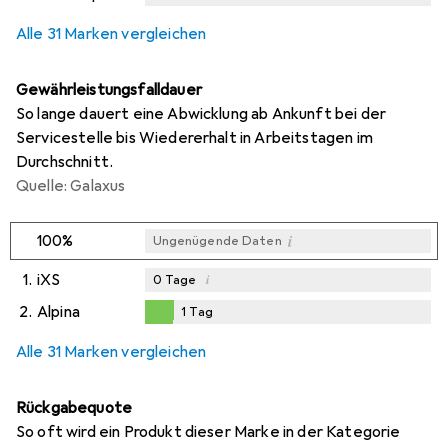
Alle 31 Marken vergleichen
Gewährleistungsfalldauer
So lange dauert eine Abwicklung ab Ankunft bei der
Servicestelle bis Wiedererhalt in Arbeitstagen im
Durchschnitt.
Quelle: Galaxus
i
100%
Ungenügende Daten
1.
iXS
i
0
Tage
2.
Alpina
1
Tag
i
i
Ungenügende Daten
Ungenügende Daten
1
Tag
Alle 31 Marken vergleichen
Rückgabequote
So oft wird ein Produkt dieser Marke in der Kategorie