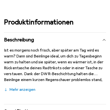
Produktinformationen
Beschreibung
Ist es morgens noch frisch, aber später am Tag wird es
warm? Dann sind Beinlinge ideal, um dich zu Tagesbeginn
warm zu halten und sie später, wenn es wärmer ist, in der
Rückentasche deines Radtrikots oder in einer Tasche zu
verstauen. Dank der DWR-Beschichtung halten die
Beinlinge einem kurzen Regenschauer problemlos stand,
ohne triefend nass zu werden. Die Armlinge wurden mit
Mehr anzeigen
dem Team Jumbo-Visma entwickelt und sind jetzt für
jeden Radfahrer erhältlich.