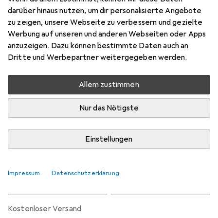
darüber hinaus nutzen, um dir personalisierte Angebote
zu zeigen, unsere Webseite zu verbessern und gezielte
Marke
Bewertungen
Werbung auf unseren und anderen Webseiten oder Apps
Mehr von Agu
anzuzeigen. Dazu können bestimmte Daten auch an
Dritte und Werbepartner weitergegeben werden.
Zwischen Do, 13.8. und Mo, 17.8. geliefert
Nur 2 Stück an Lager beim Drittanbieter
Allem zustimmen
Lieferort angeben für genaue Lieferzeit
Nur das Nötigste
i
Angebot von
StockNet Connect
FR
Einstellungen
In den Warenkorb
Impressum
Datenschutzerklärung
Vergleichen
Merken
kostenloser Versand