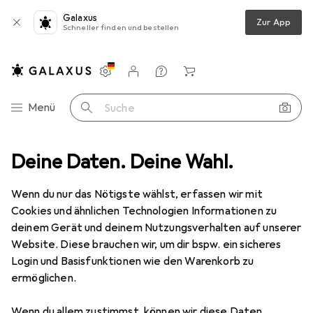
Galaxus
Zur App
Schneller finden und bestellen
Einstellungen
Kundenkonto
Vergleichslisten
Merklisten
Warenkorb
Navigation nach Kategorien
Menü
Suche
ort
Deine Daten. Deine Wahl.
Bike
Velobekleidung
Armlinge + Beinlinge
Agu Dwr
Wenn du nur das Nötigste wählst, erfassen wir mit
Cookies und ähnlichen Technologien Informationen zu
1 Bild
deinem Gerät und deinem Nutzungsverhalten auf unserer
EUR
54,96
Website. Diese brauchen wir, um dir bspw. ein sicheres
Agu
Dwr
Login und Basisfunktionen wie den Warenkorb zu
ermöglichen.
L
Wenn du allem zustimmst, können wir diese Daten
Preis in EUR inkl. MwSt.