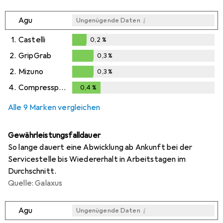
i
Agu
Ungenügende Daten
1.
Castelli
0,2
%
0,2
%
2.
GripGrab
0,3
%
0,3
%
2.
Mizuno
0,3
%
0,3
%
4.
Compressport
0,4
%
0,4
%
Alle 9 Marken vergleichen
Gewährleistungsfalldauer
So lange dauert eine Abwicklung ab Ankunft bei der
Servicestelle bis Wiedererhalt in Arbeitstagen im
Durchschnitt.
Quelle: Galaxus
i
Agu
Ungenügende Daten