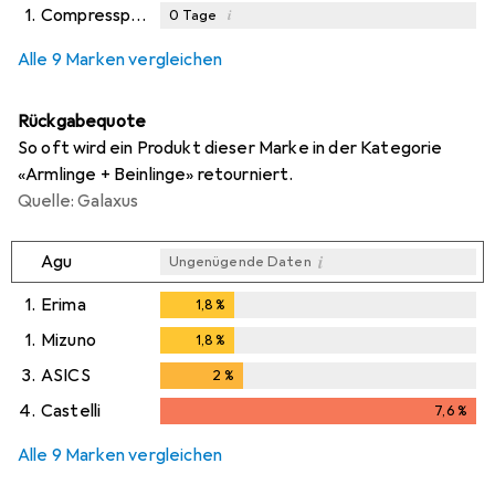
1.
Compressport
i
0
Tage
i
i
i
Ungenügende Daten
Ungenügende Daten
Ungenügende Daten
Alle 9 Marken vergleichen
Rückgabequote
So oft wird ein Produkt dieser Marke in der Kategorie
«Armlinge + Beinlinge» retourniert.
Quelle: Galaxus
i
Agu
Ungenügende Daten
1.
Erima
1,8
%
1,8
%
1.
Mizuno
1,8
%
1,8
%
3.
ASICS
2
%
2
%
4.
Castelli
7,6
%
7,6
%
Alle 9 Marken vergleichen