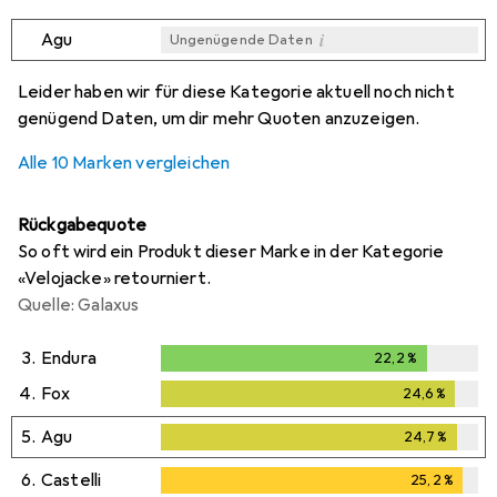
i
Agu
Ungenügende Daten
i
i
i
i
Ungenügende Daten
Ungenügende Daten
Ungenügende Daten
Ungenügende Daten
Leider haben wir für diese Kategorie aktuell noch nicht
genügend Daten, um dir mehr Quoten anzuzeigen.
Alle 10 Marken vergleichen
Rückgabequote
So oft wird ein Produkt dieser Marke in der Kategorie
«Velojacke» retourniert.
Quelle: Galaxus
3.
Endura
22,2
%
22,2
%
4.
Fox
24,6
%
24,6
%
5.
Agu
24,7
%
24,7
%
6.
Castelli
25,2
%