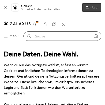
Galaxus
Zur App
Schneller finden und bestellen
Einstellungen
Kundenkonto
Vergleichslisten
Merklisten
Warenkorb
Navigation nach Kategorien
Menü
Suche
ment
Deine Daten. Deine Wahl.
Sport
Bike
Velobekleidung
Velojacke
Agu Seq
Wenn du nur das Nötigste wählst, erfassen wir mit
Cookies und ähnlichen Technologien Informationen zu
9 Bilder
deinem Gerät und deinem Nutzungsverhalten auf unserer
Website. Diese brauchen wir, um dir bspw. ein sicheres
EUR
134,82
Login und Basisfunktionen wie den Warenkorb zu
Agu
Seq
ermöglichen.
XL
Wenn du allem zustimmst, können wir diese Daten