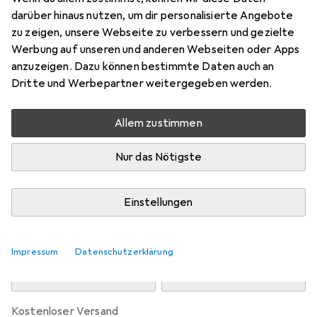
Preis in EUR inkl. MwSt.
darüber hinaus nutzen, um dir personalisierte Angebote
zu zeigen, unsere Webseite zu verbessern und gezielte
Marke
Bewertungen
Werbung auf unseren und anderen Webseiten oder Apps
Mehr von Agu
2
anzuzeigen. Dazu können bestimmte Daten auch an
Dritte und Werbepartner weitergegeben werden.
Zwischen Do, 13.8. und Fr, 14.8. geliefert
Allem zustimmen
5 Stück an Lager beim Drittanbieter
Lieferort angeben für genaue Lieferzeit
Nur das Nötigste
i
Angebot von
StockNet Connect
FR
Einstellungen
In den Warenkorb
Impressum
Datenschutzerklärung
Vergleichen
Merken
kostenloser Versand