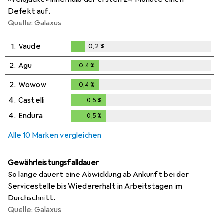
Defekt auf.
Quelle: Galaxus
1.
Vaude
0,2
%
0,2
%
2.
Agu
0,4
%
0,4
%
2.
Wowow
0,4
%
0,4
%
4.
Castelli
0,5
%
0,5
%
4.
Endura
0,5
%
0,5
%
Alle 10 Marken vergleichen
Gewährleistungsfalldauer
So lange dauert eine Abwicklung ab Ankunft bei der
Servicestelle bis Wiedererhalt in Arbeitstagen im
Durchschnitt.
Quelle: Galaxus