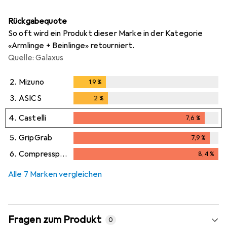
Rückgabequote
So oft wird ein Produkt dieser Marke in der Kategorie
«Armlinge + Beinlinge» retourniert.
Quelle: Galaxus
2.
Mizuno
1,9
%
1,9
%
3.
ASICS
2
%
2
%
4.
Castelli
7,6
%
7,6
%
5.
GripGrab
7,9
%
7,9
%
6.
Compressport
8,4
%
8,4
%
Alle 7 Marken vergleichen
Fragen zum Produkt
0