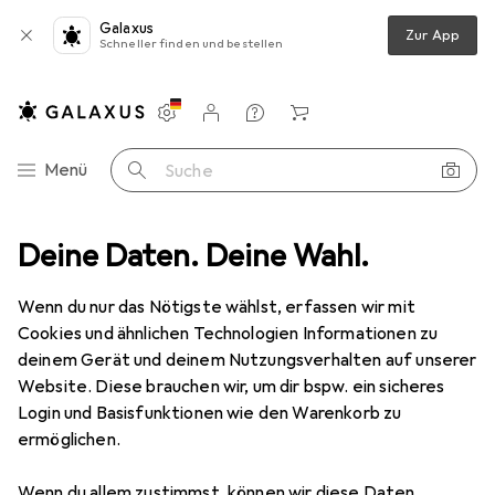
Galaxus
Zur App
Schneller finden und bestellen
Einstellungen
Kundenkonto
Vergleichslisten
Merklisten
Warenkorb
Navigation nach Kategorien
Menü
Suche
ike
Deine Daten. Deine Wahl.
Velobekleidung
Armlinge + Beinlinge
Castelli Nano Flex
Wenn du nur das Nötigste wählst, erfassen wir mit
Cookies und ähnlichen Technologien Informationen zu
5 Bilder
deinem Gerät und deinem Nutzungsverhalten auf unserer
Castelli
Nano Flex
Website. Diese brauchen wir, um dir bspw. ein sicheres
Login und Basisfunktionen wie den Warenkorb zu
M
ermöglichen.
Marke
Bewertungen
Wenn du allem zustimmst, können wir diese Daten