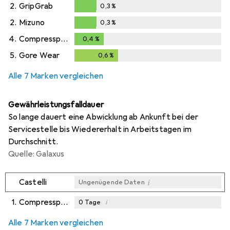
2.
GripGrab
0,3
%
0,3
%
2.
Mizuno
0,3
%
0,3
%
4.
Compressport
0,4
%
0,4
%
5.
Gore Wear
0,6
%
0,6
%
Alle 7 Marken vergleichen
Gewährleistungsfalldauer
So lange dauert eine Abwicklung ab Ankunft bei der
Servicestelle bis Wiedererhalt in Arbeitstagen im
Durchschnitt.
Quelle: Galaxus
i
Castelli
Ungenügende Daten
1.
Compressport
i
0
Tage
i
i
i
Ungenügende Daten
Ungenügende Daten
Ungenügende Daten
Alle 7 Marken vergleichen