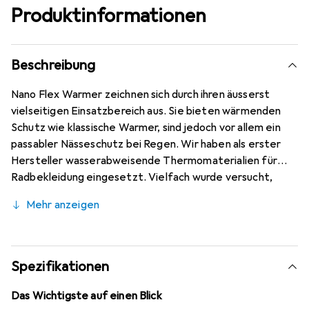
Produktinformationen
Beschreibung
Nano Flex Warmer zeichnen sich durch ihren äusserst
vielseitigen Einsatzbereich aus. Sie bieten wärmenden
Schutz wie klassische Warmer, sind jedoch vor allem ein
passabler Nässeschutz bei Regen. Wir haben als erster
Hersteller wasserabweisende Thermomaterialien für
Radbekleidung eingesetzt. Vielfach wurde versucht,
Castelli's Nano Flex zu imitieren - stets ohne Erfolg.
Mehr anzeigen
Kompromisslos bei allen Verhältnissen.
Wasserabweisendes, wärmendes und atmungsaktives
Nano Flex Material. Eine Flachnaht. Silikon-Gripper innen
und aussen für guten Sitz.
Spezifikationen
Das Wichtigste auf einen Blick