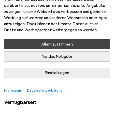
Mehr von Castelli
4
darüber hinaus nutzen, um dir personalisierte Angebote
zu zeigen, unsere Webseite zu verbessern und gezielte
Werbung auf unseren und anderen Webseiten oder Apps
Aktuell nicht lieferbar
anzuzeigen. Dazu können bestimmte Daten auch an
Dritte und Werbepartner weitergegeben werden.
Benachrichtigen, wenn lieferbar
Allem zustimmen
Vergleichen
Merken
Nur das Nötigste
i
Kostenloser Versand ab 30,–
Einstellungen
Impressum
Datenschutzerklärung
Ähnliche Produkte mit besserer
Verfügbarkeit