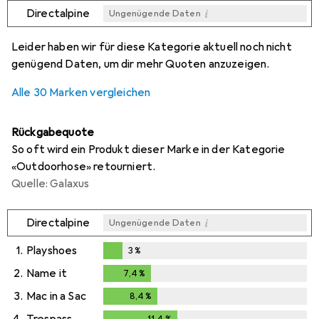
i
Directalpine
Ungenügende Daten
i
i
i
i
Ungenügende Daten
Ungenügende Daten
Ungenügende Daten
Ungenügende Daten
Leider haben wir für diese Kategorie aktuell noch nicht
genügend Daten, um dir mehr Quoten anzuzeigen.
Alle 30 Marken vergleichen
Rückgabequote
So oft wird ein Produkt dieser Marke in der Kategorie
«Outdoorhose» retourniert.
Quelle: Galaxus
i
Directalpine
Ungenügende Daten
1.
Playshoes
3
%
3
%
2.
Name it
7,4
%
7,4
%
3.
Mac in a Sac
8,4
%
8,4
%
4.
Trespass
11,4
%
11,4
%