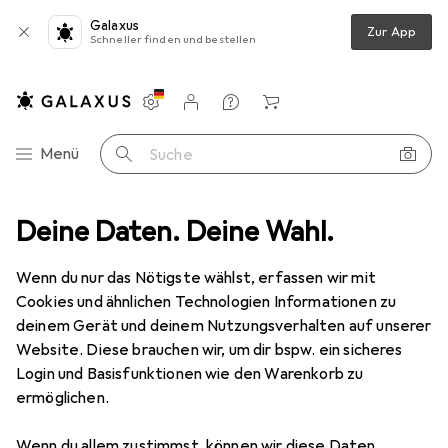
Galaxus
Zur App
Schneller finden und bestellen
Einstellungen
Kundenkonto
Vergleichslisten
Merklisten
Warenkorb
Navigation nach Kategorien
Menü
Suche
Deine Daten. Deine Wahl.
Outdoorbekleidung
Outdoorhose
Directalpine Badile 4.0
Wenn du nur das Nötigste wählst, erfassen wir mit
Cookies und ähnlichen Technologien Informationen zu
2 Bilder
deinem Gerät und deinem Nutzungsverhalten auf unserer
Directalpine
Badile 4.0
Website. Diese brauchen wir, um dir bspw. ein sicheres
Login und Basisfunktionen wie den Warenkorb zu
S
ermöglichen.
Marke
Bewertungen
Wenn du allem zustimmst, können wir diese Daten