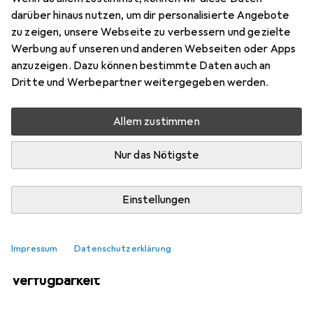
Mehr von Directalpine
darüber hinaus nutzen, um dir personalisierte Angebote
zu zeigen, unsere Webseite zu verbessern und gezielte
Werbung auf unseren und anderen Webseiten oder Apps
Aktuell nicht lieferbar
anzuzeigen. Dazu können bestimmte Daten auch an
Dritte und Werbepartner weitergegeben werden.
Benachrichtigen, wenn lieferbar
Allem zustimmen
Vergleichen
Merken
Nur das Nötigste
i
Kostenloser Versand ab 30,–
Einstellungen
Impressum
Datenschutzerklärung
Ähnliche Produkte mit besserer
Verfügbarkeit