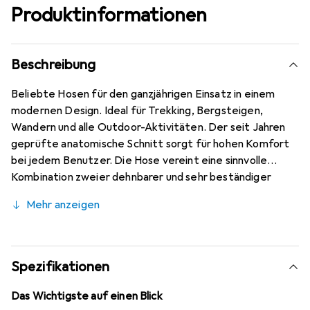
Produktinformationen
Beschreibung
Beliebte Hosen für den ganzjährigen Einsatz in einem
modernen Design. Ideal für Trekking, Bergsteigen,
Wandern und alle Outdoor-Aktivitäten. Der seit Jahren
geprüfte anatomische Schnitt sorgt für hohen Komfort
bei jedem Benutzer. Die Hose vereint eine sinnvolle
Kombination zweier dehnbarer und sehr beständiger
Materialien. Die Basis dafür ist ein elastisches Material
Mehr anzeigen
mit einer inneren Coolmax-Schicht und einer
schnelltrocknenden Grundbearbeitung. Zusätzlich hat das
Cordura-Material eine innere thermoisolierende Schicht
an Knie und Gesäss. Die Konstruktion ermöglicht das
Spezifikationen
Fehlen und die Verlagerung einiger Nähte und eliminiert
so deren möglichen Schaden. Die Badile ist seit Jahren die
Das Wichtigste auf einen Blick