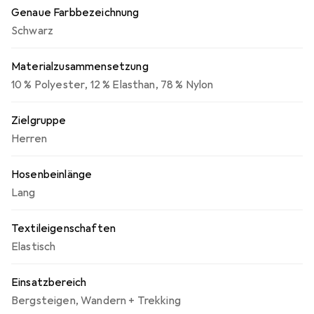
meistverkaufte technische Hose von DIRECT ALPINE,
Genaue Farbbezeichnung
sie ist sehr beliebt und erprobt. Unsere Kunden nennen
Schwarz
sie „die zweite Haut“.
Materialzusammensetzung
10 % Polyester
,
12 % Elasthan
,
78 % Nylon
Zielgruppe
Herren
Hosenbeinlänge
Lang
Textileigenschaften
Elastisch
Einsatzbereich
Bergsteigen
,
Wandern + Trekking