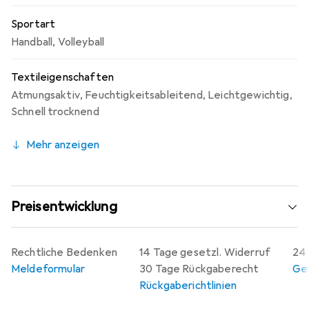
Sportart
Handball
,
Volleyball
Textileigenschaften
Atmungsaktiv
,
Feuchtigkeitsableitend
,
Leichtgewichtig
,
Schnell trocknend
Mehr anzeigen
Preisentwicklung
Rechtliche Bedenken
14 Tage gesetzl. Widerruf
24 
Meldeformular
30 Tage Rückgaberecht
Gew
Rückgaberichtlinien