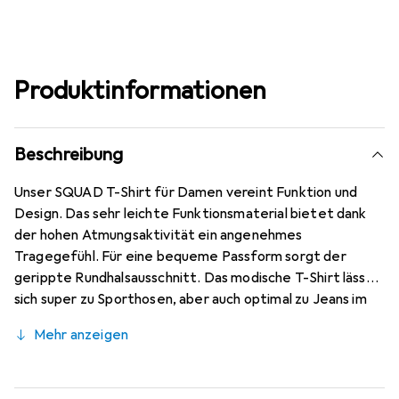
Produktinformationen
Beschreibung
Unser SQUAD T-Shirt für Damen vereint Funktion und
Design. Das sehr leichte Funktionsmaterial bietet dank
der hohen Atmungsaktivität ein angenehmes
Tragegefühl. Für eine bequeme Passform sorgt der
gerippte Rundhalsausschnitt. Das modische T-Shirt lässt
sich super zu Sporthosen, aber auch optimal zu Jeans im
Alltag kombinieren. Dank des taillierten Schnitts machst
Mehr anzeigen
du in jeder Situation eine gute Figur. Leichtes, weiches
Funktionsmaterial. Gerippter Rundhalsausschnitt.
Taillierter Schnitt. Ideal für Sport und Freizeit. Unser