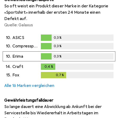
So oft weist ein Produkt dieser Marke in der Kategorie
«Sportshirt» innerhalb der ersten 24 Monate einen
Defekt auf.
Quelle: Galaxus
10.
ASICS
0,3
%
0,3
%
10.
Compressport
0,3
%
0,3
%
10.
Erima
0,3
%
0,3
%
14.
Craft
0,4
%
0,4
%
15.
Fox
0,7
%
0,7
%
Alle 16 Marken vergleichen
Gewährleistungsfalldauer
So lange dauert eine Abwicklung ab Ankunft bei der
Servicestelle bis Wiedererhalt in Arbeitstagen im