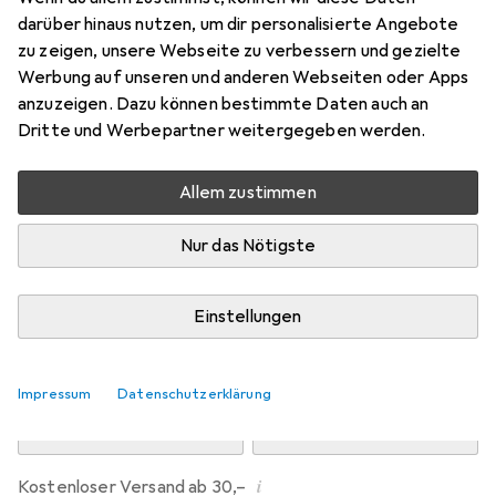
Preis in EUR inkl. MwSt.
darüber hinaus nutzen, um dir personalisierte Angebote
zu zeigen, unsere Webseite zu verbessern und gezielte
Marke
Bewertungen
Werbung auf unseren und anderen Webseiten oder Apps
Mehr von Erima
anzuzeigen. Dazu können bestimmte Daten auch an
Dritte und Werbepartner weitergegeben werden.
Zwischen Do, 13.8. und Fr, 14.8. geliefert
Allem zustimmen
Nur 1 Stück an Lager beim Drittanbieter
Lieferort angeben für genaue Lieferzeit
Nur das Nötigste
i
Angebot von
Shopping Factory
FR
Einstellungen
In den Warenkorb
Impressum
Datenschutzerklärung
Vergleichen
Merken
i
Kostenloser Versand ab 30,–