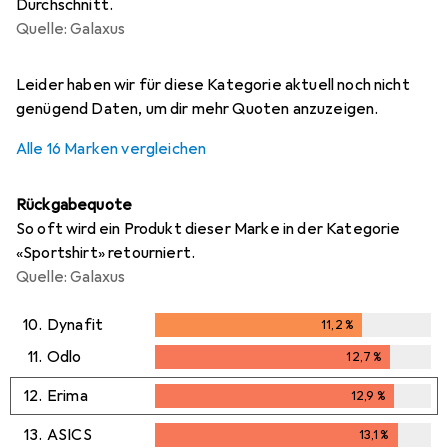
Durchschnitt.
Quelle: Galaxus
i
i
i
i
i
Ungenügende Daten
Ungenügende Daten
Ungenügende Daten
Ungenügende Daten
Ungenügende Daten
Leider haben wir für diese Kategorie aktuell noch nicht
genügend Daten, um dir mehr Quoten anzuzeigen.
Alle 16 Marken vergleichen
Rückgabequote
So oft wird ein Produkt dieser Marke in der Kategorie
«Sportshirt» retourniert.
Quelle: Galaxus
10.
Dynafit
11,2
%
11,2
%
11.
Odlo
12,7
%
12,7
%
12.
Erima
12,9
%
12,9
%
13.
ASICS
13,1
%