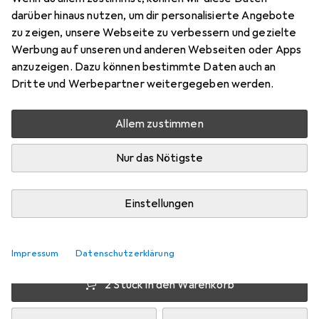
darüber hinaus nutzen, um dir personalisierte Angebote
Preis in EUR inkl. MwSt.
zu zeigen, unsere Webseite zu verbessern und gezielte
Werbung auf unseren und anderen Webseiten oder Apps
Marke
Bewertungen
anzuzeigen. Dazu können bestimmte Daten auch an
Mehr von Fasi
14
Dritte und Werbepartner weitergegeben werden.
Allem zustimmen
Zwischen Do, 13.8. und Di, 18.8. geliefert
Mehr als 10 Stück an Lager beim Lieferanten
Nur das Nötigste
Lieferort angeben für genaue Lieferzeit
Einstellungen
1 Stück
2 Stück
3 Stück
4 Stück
EUR
15,83
EUR
14,92
EUR
14,50
EUR
14,05
pro Stück
pro Stück
pro Stück
pro Stück
−
6
%
−
8
%
−
11
%
Impressum
Datenschutzerklärung
2 Stück in den Warenkorb