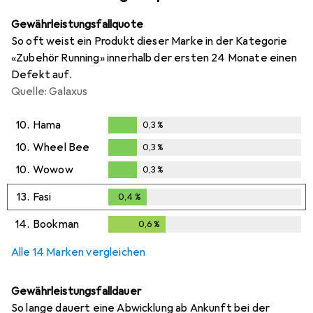
Gewährleistungsfallquote
So oft weist ein Produkt dieser Marke in der Kategorie
«Zubehör Running» innerhalb der ersten 24 Monate einen
Defekt auf.
Quelle: Galaxus
10.
Hama
0,3
%
0,3
%
10.
Wheel Bee
0,3
%
0,3
%
10.
Wowow
0,3
%
0,3
%
13.
Fasi
0,4
%
0,4
%
14.
Bookman
0,6
%
0,6
%
Alle 14 Marken vergleichen
Gewährleistungsfalldauer
So lange dauert eine Abwicklung ab Ankunft bei der