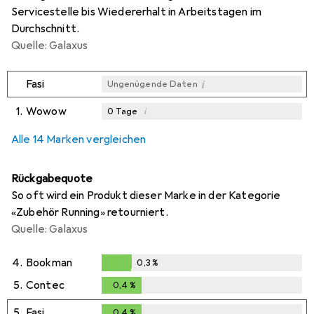
Servicestelle bis Wiedererhalt in Arbeitstagen im
Durchschnitt.
Quelle: Galaxus
i
Fasi
Ungenügende Daten
1.
Wowow
i
0
Tage
i
i
i
Ungenügende Daten
Ungenügende Daten
Ungenügende Daten
Alle 14 Marken vergleichen
Rückgabequote
So oft wird ein Produkt dieser Marke in der Kategorie
«Zubehör Running» retourniert.
Quelle: Galaxus
4.
Bookman
0,3
%
0,3
%
5.
Contec
0,4
%
0,4
%
5.
Fasi
0,4
%
0,4
%