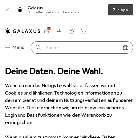
Galaxus
Zur App
Schneller finden und bestellen
Einstellungen
Kundenkonto
Vergleichslisten
Merklisten
Warenkorb
Navigation nach Kategorien
Menü
Suche
port
Deine Daten. Deine Wahl.
Running
Zubehör Running
Fasi LED Leucht-Reflexband
Wenn du nur das Nötigste wählst, erfassen wir mit
Cookies und ähnlichen Technologien Informationen zu
2 Bilder
deinem Gerät und deinem Nutzungsverhalten auf unserer
Website. Diese brauchen wir, um dir bspw. ein sicheres
MENGENRABATT
Login und Basisfunktionen wie den Warenkorb zu
ermöglichen.
EUR
14,92
Spare
EUR
1,82
Fasi
LED Leucht-Reflexband
Wenn du allem zustimmst, können wir diese Daten