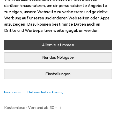
darüber hinaus nutzen, um dir personalisierte Angebote
Marke
Bewertungen
zu zeigen, unsere Webseite zu verbessern und gezielte
Mehr von Korntex
Werbung auf unseren und anderen Webseiten oder Apps
anzuzeigen. Dazu können bestimmte Daten auch an
Dritte und Werbepartner weitergegeben werden.
Zwischen Do, 13.8. und Mo, 17.8. geliefert
Mehr als 10 Stück an Lager beim Drittanbieter
Allem zustimmen
Lieferort angeben für genaue Lieferzeit
Nur das Nötigste
i
Angebot von
StockNet Connect
FR
Einstellungen
In den Warenkorb
Impressum
Datenschutzerklärung
Vergleichen
Merken
i
Kostenloser Versand ab 30,–