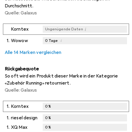
Durchschnitt.
Quelle: Galaxus
i
Korntex
Ungenügende Daten
1.
Wowow
i
0
Tage
i
i
i
Ungenügende Daten
Ungenügende Daten
Ungenügende Daten
Alle 14 Marken vergleichen
Rückgabequote
So oft wird ein Produkt dieser Marke in der Kategorie
«Zubehör Running» retourniert.
Quelle: Galaxus
1.
Korntex
0
%
1.
riesel design
0
%
1.
XQ Max
0
%