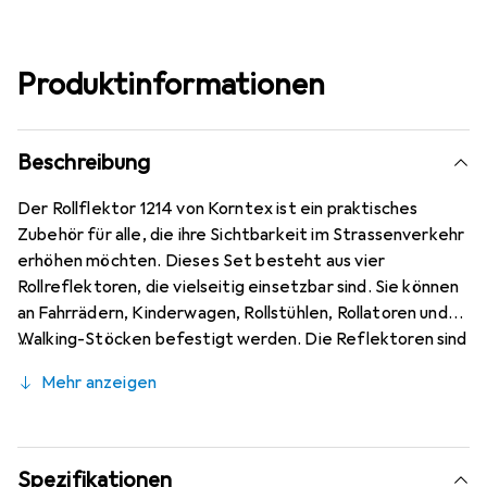
Produktinformationen
Beschreibung
Der Rollflektor 1214 von Korntex ist ein praktisches
Zubehör für alle, die ihre Sichtbarkeit im Strassenverkehr
erhöhen möchten. Dieses Set besteht aus vier
Rollreflektoren, die vielseitig einsetzbar sind. Sie können
an Fahrrädern, Kinderwagen, Rollstühlen, Rollatoren und
Walking-Stöcken befestigt werden. Die Reflektoren sind
in zwei Grössen erhältlich, was eine flexible Anwendung
Mehr anzeigen
ermöglicht. Sie sind ideal für den Einsatz bei Dämmerung
oder Dunkelheit, um die Sicherheit im Strassenverkehr zu
verbessern. Das Set wird in einem Polybeutel geliefert,
was die Aufbewahrung und den Transport erleichtert. Die
Spezifikationen