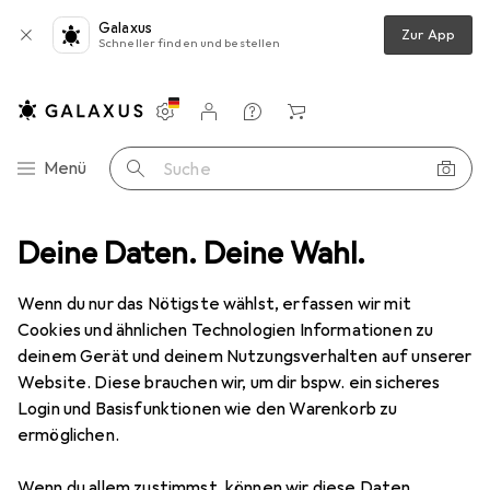
Galaxus
Zur App
Schneller finden und bestellen
Einstellungen
Kundenkonto
Vergleichslisten
Merklisten
Warenkorb
Navigation nach Kategorien
Menü
Suche
Sport
Deine Daten. Deine Wahl.
Running
Zubehör Running
Korntex Rollflektor 1214
Wenn du nur das Nötigste wählst, erfassen wir mit
Cookies und ähnlichen Technologien Informationen zu
3 Bilder
deinem Gerät und deinem Nutzungsverhalten auf unserer
Website. Diese brauchen wir, um dir bspw. ein sicheres
EUR
13,45
Login und Basisfunktionen wie den Warenkorb zu
Korntex
Rollflektor 1214
ermöglichen.
Preis in EUR inkl. MwSt.
Wenn du allem zustimmst, können wir diese Daten