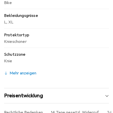
Bike
Bekleidungsgrösse
L
,
XL
Protektortyp
Knieschoner
Schutzzone
Knie
Mehr anzeigen
Preisentwicklung
Rechtliche Bedenken
14 Tage gesetzl. Widerruf
24 