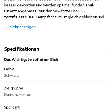
besser geworden und wurden optimal für den Trail-
Einsatz angepasst. Nur der bewährte und CE-
zertifizierte 3DF Dämpfschaum ist gleich geblieben und
beeindruckt weiterhin mit hervorragendem
Mehr anzeigen
Aufprallschutz. Er passt sich der Anatomie des Körpers
an, verhärtet sich jedoch bei einem Aufprall und
absorbiert die Aufprallenergie. Der notwendige Komfort
wird durch geruchshemmende MoistureCool- und
Spezifikationen
AirMesh-Stoffe gewährleistet, und der 3DF-Schaum
verfügt zudem über zusätzliche Belüftungsöffnungen.
Das Wichtigste auf einen Blick
Farbe
Schwarz
Zielgruppe
Damen
,
Herren
Sportart