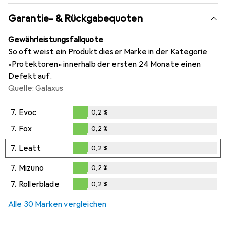
Garantie- & Rückgabequoten
Gewährleistungsfallquote
So oft weist ein Produkt dieser Marke in der Kategorie
«Protektoren» innerhalb der ersten 24 Monate einen
Defekt auf.
Quelle: Galaxus
7.
Evoc
0,2
%
0,2
%
7.
Fox
0,2
%
0,2
%
7.
Leatt
0,2
%
0,2
%
7.
Mizuno
0,2
%
0,2
%
7.
Rollerblade
0,2
%
0,2
%
Alle 30 Marken vergleichen