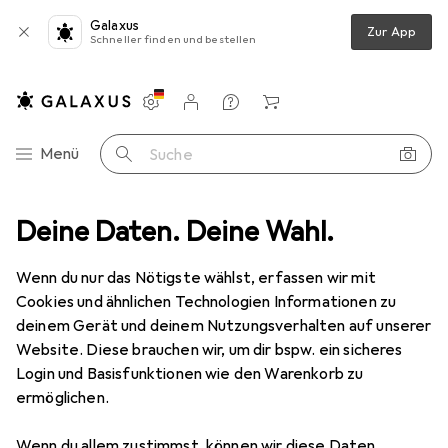
Galaxus
Zur App
Schneller finden und bestellen
Einstellungen
Kundenkonto
Vergleichslisten
Merklisten
Warenkorb
Navigation nach Kategorien
Menü
Suche
nt
Deine Daten. Deine Wahl.
Sport
Bike
Protektoren
Leatt 3DF 5.0 Knee Guards
Wenn du nur das Nötigste wählst, erfassen wir mit
Cookies und ähnlichen Technologien Informationen zu
3 Bilder
deinem Gerät und deinem Nutzungsverhalten auf unserer
Website. Diese brauchen wir, um dir bspw. ein sicheres
EUR
92,40
Login und Basisfunktionen wie den Warenkorb zu
Leatt
3DF 5.0 Knee Guards
ermöglichen.
L, XL, Knieschoner, Paar
Wenn du allem zustimmst, können wir diese Daten