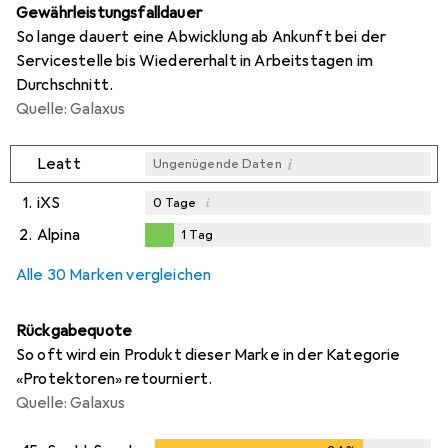
Gewährleistungsfalldauer
So lange dauert eine Abwicklung ab Ankunft bei der
Servicestelle bis Wiedererhalt in Arbeitstagen im
Durchschnitt.
Quelle: Galaxus
i
Leatt
Ungenügende Daten
1.
iXS
i
0
Tage
2.
Alpina
1
Tag
i
i
Ungenügende Daten
Ungenügende Daten
1
Tag
Alle 30 Marken vergleichen
Rückgabequote
So oft wird ein Produkt dieser Marke in der Kategorie
«Protektoren» retourniert.
Quelle: Galaxus