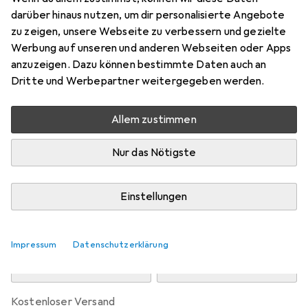
Preis in EUR inkl. MwSt.
darüber hinaus nutzen, um dir personalisierte Angebote
zu zeigen, unsere Webseite zu verbessern und gezielte
Marke
Bewertungen
Werbung auf unseren und anderen Webseiten oder Apps
Mehr von Leatt
anzuzeigen. Dazu können bestimmte Daten auch an
Dritte und Werbepartner weitergegeben werden.
Zwischen Di, 11.8. und Mi, 12.8. geliefert
Allem zustimmen
Nur 1 Stück an Lager beim Drittanbieter
Lieferort angeben für genaue Lieferzeit
Nur das Nötigste
i
Angebot von
Bergzeit
DE
Einstellungen
In den Warenkorb
Impressum
Datenschutzerklärung
Vergleichen
Merken
kostenloser Versand