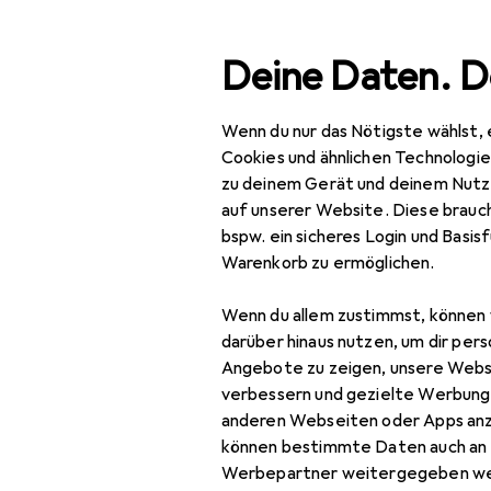
Suche
Deine Daten. D
Wenn du nur das Nötigste wählst, 
Navigation nach Kategorien
Gesamtsortiment
Spo
Gesamtsortiment
Cookies und ähnlichen Technologi
zu deinem Gerät und deinem Nutz
Sport
auf unserer Website. Diese brauch
bspw. ein sicheres Login und Basis
Bike
Warenkorb zu ermöglichen.
Bikes + Fahrräder
Wenn du allem zustimmst, können 
Heimtraining +
darüber hinaus nutzen, um dir pers
Navigation
Angebote zu zeigen, unsere Webs
verbessern und gezielte Werbung
Veloausrüstung
anderen Webseiten oder Apps an
können bestimmte Daten auch an 
Velobekleidung
Werbepartner weitergegeben we