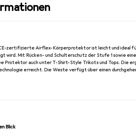
ormationen
E-zertifizierte Airflex-Körperprotektor ist leicht und ideal 
igt wird. Mit Rücken- und Schulterschutz der Stufe 1 sowie ein
ee Protektor auch unter T-Shirt-Style Trikots und Tops. Die e
Technologie erreicht. Die Weste verfügt über einen durchgehe
d Leatt Nackenstütze ready Träger auf den Schultern.
n Blick