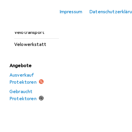
Veloschuhe +
Zubehör
Impressum
Datenschutzerklär
Veloteile
Velotransport
Velowerkstatt
Angebote
Ausverkauf
Protektoren
Gebraucht
Protektoren