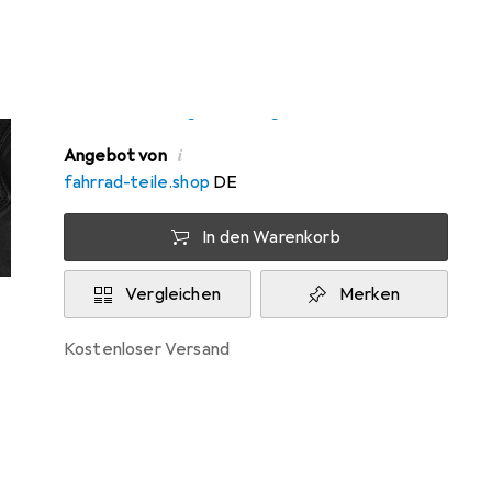
Zwischen Do, 13.8. und Di, 18.8. geliefert
6 Stück an Lager beim Drittanbieter
Lieferort angeben für genaue Lieferzeit
i
Angebot von
fahrrad-teile.shop
DE
In den Warenkorb
Vergleichen
Merken
kostenloser Versand