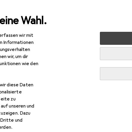
eine Wahl.
erfassen wir mit
rt
Bike
Protektoren
Leatt AirFlex Stealth
en Informationen
ungsverhalten
en wir, um dir
funktionen wie den
wir diese Daten
onalisierte
eite zu
 auf unseren und
zuzeigen. Dazu
Dritte und
rden.