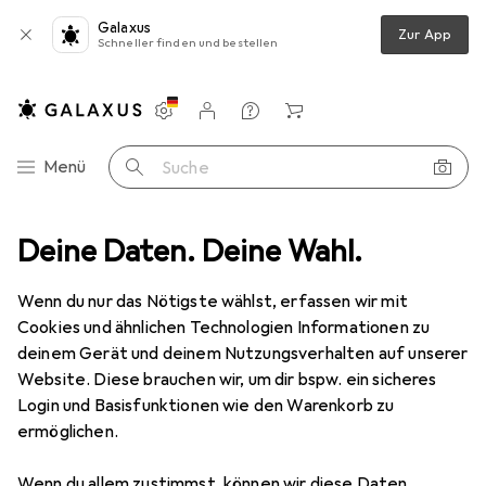
Galaxus
Zur App
Schneller finden und bestellen
Einstellungen
Kundenkonto
Vergleichslisten
Merklisten
Warenkorb
Navigation nach Kategorien
Menü
Suche
unning
Deine Daten. Deine Wahl.
Zubehör Running
Nike Laufgurt Flex Stride Bottle 24oz
Wenn du nur das Nötigste wählst, erfassen wir mit
Cookies und ähnlichen Technologien Informationen zu
3 Bilder
deinem Gerät und deinem Nutzungsverhalten auf unserer
Website. Diese brauchen wir, um dir bspw. ein sicheres
EUR
46,76
Login und Basisfunktionen wie den Warenkorb zu
Nike
Laufgurt Flex Stride Bottle 24oz
ermöglichen.
Preis in EUR inkl. MwSt.
Wenn du allem zustimmst, können wir diese Daten