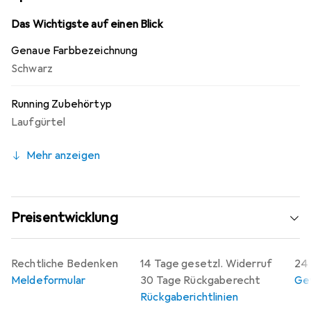
griffbereit haben. Die zwei mitgelieferten Trinkflaschen
sind mit einem praktischen Ventilsystem ausgestattet,
Das Wichtigste auf einen Blick
das eine einfache Flüssigkeitsaufnahme ermöglicht.
Genaue Farbbezeichnung
Zudem sorgt der reflektierende Swoosh für zusätzliche
Schwarz
Sichtbarkeit bei schlechten Lichtverhältnissen, was die
Sicherheit beim Sport erhöht.
Running Zubehörtyp
Laufgürtel
Mehr anzeigen
Preisentwicklung
Rechtliche Bedenken
14 Tage gesetzl. Widerruf
24 
Meldeformular
30 Tage Rückgaberecht
Gew
Rückgaberichtlinien