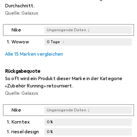
Durchschnitt.
Quelle: Galaxus
i
Nike
Ungenügende Daten
1.
Wowow
i
0
Tage
i
i
i
Ungenügende Daten
Ungenügende Daten
Ungenügende Daten
Alle 15 Marken vergleichen
Rückgabequote
So oft wird ein Produkt dieser Marke in der Kategorie
«Zubehör Running» retourniert.
Quelle: Galaxus
i
Nike
Ungenügende Daten
1.
Korntex
0
%
1.
riesel design
0
%