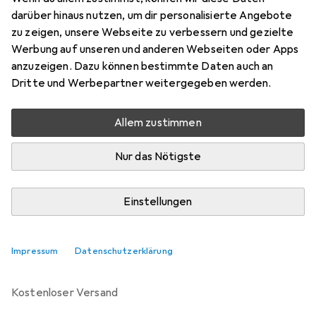
darüber hinaus nutzen, um dir personalisierte Angebote
Marke
Bewertungen
zu zeigen, unsere Webseite zu verbessern und gezielte
Mehr von Nike
Werbung auf unseren und anderen Webseiten oder Apps
anzuzeigen. Dazu können bestimmte Daten auch an
Dritte und Werbepartner weitergegeben werden.
Zwischen Do, 13.8. und Fr, 14.8. geliefert
Mehr als 10 Stück an Lager beim Drittanbieter
Allem zustimmen
Lieferort angeben für genaue Lieferzeit
Nur das Nötigste
i
Angebot von
Gigasport GmbH
AT
Einstellungen
In den Warenkorb
Impressum
Datenschutzerklärung
Vergleichen
Merken
kostenloser Versand