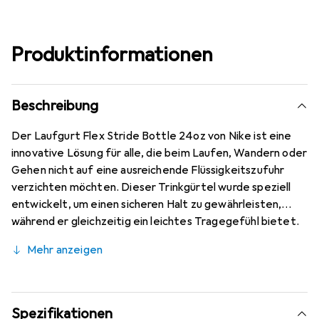
Produktinformationen
Beschreibung
Der Laufgurt Flex Stride Bottle 24oz von Nike ist eine
innovative Lösung für alle, die beim Laufen, Wandern oder
Gehen nicht auf eine ausreichende Flüssigkeitszufuhr
verzichten möchten. Dieser Trinkgürtel wurde speziell
entwickelt, um einen sicheren Halt zu gewährleisten,
während er gleichzeitig ein leichtes Tragegefühl bietet.
Das durchdachte Gurtsystem mit innenliegenden
Mehr anzeigen
Silikonstreifen sorgt dafür, dass der Gürtel fest am
Körper sitzt und nicht verrutscht. Die integrierte
Reissverschlusstasche bietet ausreichend Platz für kleine
persönliche Gegenstände, sodass Sie alles Wichtige
Spezifikationen