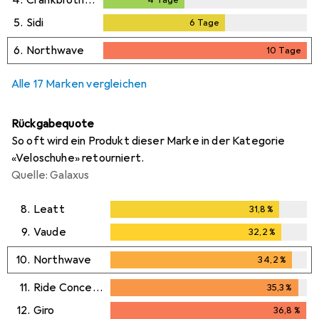
4.
Crankbrothers
4
Tage
4
Tage
5.
Sidi
6
Tage
6
Tage
6.
Northwave
10
Tage
10
Tage
Alle 17 Marken vergleichen
Rückgabequote
So oft wird ein Produkt dieser Marke in der Kategorie
«Veloschuhe» retourniert.
Quelle: Galaxus
8.
Leatt
31,8
%
31,8
%
9.
Vaude
32,2
%
32,2
%
10.
Northwave
34,2
%
34,2
%
11.
Ride Concepts
35,3
%
35,3
%
12.
Giro
36,8
%