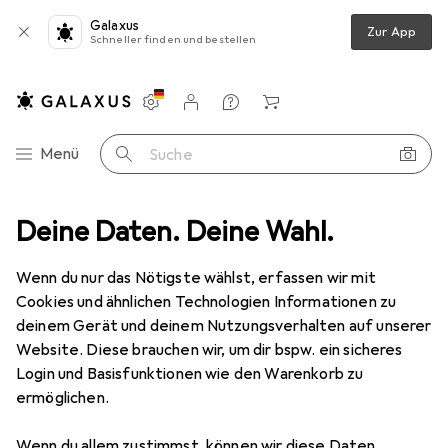
Galaxus
Zur App
Schneller finden und bestellen
Einstellungen
Kundenkonto
Vergleichslisten
Merklisten
Warenkorb
Navigation nach Kategorien
Menü
Suche
oschuhe + Zubehör
Deine Daten. Deine Wahl.
Veloschuhe
Northwave Tailwhip Radschuhe
Wenn du nur das Nötigste wählst, erfassen wir mit
Cookies und ähnlichen Technologien Informationen zu
3 Bilder
deinem Gerät und deinem Nutzungsverhalten auf unserer
Northwave
Tailwhip Radschuhe
Website. Diese brauchen wir, um dir bspw. ein sicheres
Login und Basisfunktionen wie den Warenkorb zu
39
ermöglichen.
Bewertungen
Wenn du allem zustimmst, können wir diese Daten