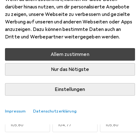
5
darüber hinaus nutzen, um dir personalisierte Angebote
zu zeigen, unsere Webseite zu verbessern und gezielte
Werbung auf unseren und anderen Webseiten oder Apps
Aktuell nicht lieferbar
anzuzeigen. Dazu können bestimmte Daten auch an
Dritte und Werbepartner weitergegeben werden.
Benachrichtigen, wenn lieferbar
Allem zustimmen
Vergleichen
Merken
Nur das Nötigste
i
Kostenloser Versand ab 30,–
Einstellungen
Grösse
6
Impressum
Datenschutzerklärung
38
42
43
EUR
105,60
EUR
104,77
EUR
105,60