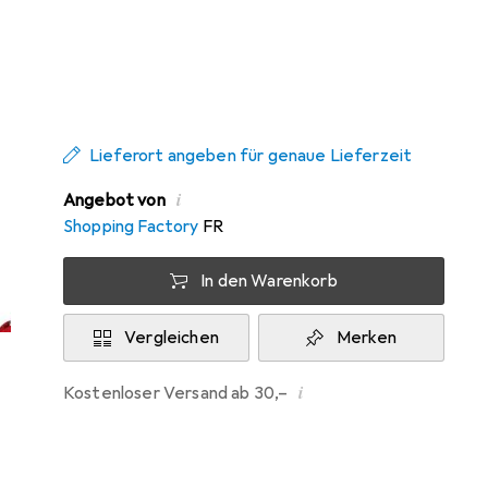
Zwischen Mo, 24.8. und Mi, 26.8. geliefert
Benachrichtigen, wenn schneller verfügbar
Lieferort angeben für genaue Lieferzeit
i
Angebot von
Shopping Factory
FR
In den Warenkorb
Vergleichen
Merken
i
Kostenloser Versand ab 30,–