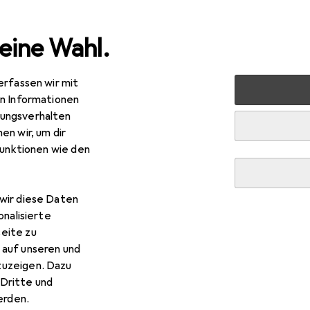
eine Wahl.
erfassen wir mit
rt
Weitere Sportarten
Reitsport
Reiten
Halfter
en Informationen
ungsverhalten
en wir, um dir
funktionen wie den
wir diese Daten
onalisierte
eite zu
 auf unseren und
zuzeigen. Dazu
Dritte und
rden.