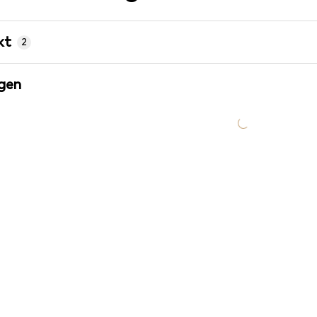
kt
2
gen