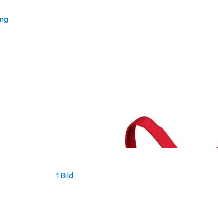
ung
1 Bild