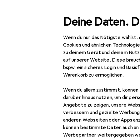
Suche
Deine Daten. D
Wenn du nur das Nötigste wählst, 
Navigation nach Kategorien
Gesamtsortiment
Spo
Gesamtsortiment
Cookies und ähnlichen Technologi
zu deinem Gerät und deinem Nutz
Sport
auf unserer Website. Diese brauch
bspw. ein sicheres Login und Basis
Weitere Sportarten
Warenkorb zu ermöglichen.
Reitsport
Wenn du allem zustimmst, können 
Reiten
darüber hinaus nutzen, um dir pers
Angebote zu zeigen, unsere Webs
Halfter
verbessern und gezielte Werbung
anderen Webseiten oder Apps an
Pferdebeinschutz
können bestimmte Daten auch an 
Pferdedecke
Werbepartner weitergegeben we