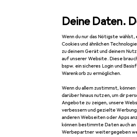
Suche
Deine Daten. D
Wenn du nur das Nötigste wählst, 
Navigation nach Kategorien
Gesamtsortiment
Spo
Gesamtsortiment
Cookies und ähnlichen Technologi
zu deinem Gerät und deinem Nutz
Sport
auf unserer Website. Diese brauch
bspw. ein sicheres Login und Basis
Outdoor
Warenkorb zu ermöglichen.
Outdoorbekleidung
Wenn du allem zustimmst, können 
Funktionsshirt
darüber hinaus nutzen, um dir pers
Angebote zu zeigen, unsere Webs
Funktionsunterhose
verbessern und gezielte Werbung
anderen Webseiten oder Apps an
Gamaschen
können bestimmte Daten auch an 
Outdoorhose
Werbepartner weitergegeben we