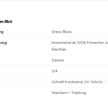
n Blick
ng
Dress Blues
zung
Innenmaterial: 100% Polyester, A
Elasthan
Damen
3/4
i
Schnell trocknend
,
UV-Schutz
Wandern + Trekking