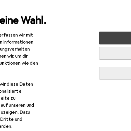
eine Wahl.
erfassen wir mit
rt
Outdoor
Outdoorbekleidung
Outdoorhose
Sc
en Informationen
ungsverhalten
en wir, um dir
funktionen wie den
wir diese Daten
onalisierte
eite zu
 auf unseren und
zuzeigen. Dazu
Dritte und
rden.