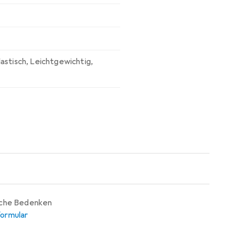
lastisch
,
Leichtgewichtig
,
iche Bedenken
ormular