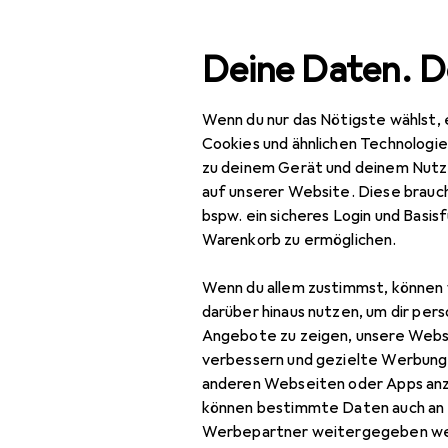
Suche
Deine Daten. D
Wenn du nur das Nötigste wählst, 
Navigation nach Kategorien
Gesamtsortiment
Spo
Gesamtsortiment
Cookies und ähnlichen Technologi
zu deinem Gerät und deinem Nutz
Sport
auf unserer Website. Diese brauch
bspw. ein sicheres Login und Basis
Outdoor
Warenkorb zu ermöglichen.
Outdoorbekleidung
Wenn du allem zustimmst, können 
Funktionsshirt
darüber hinaus nutzen, um dir pers
Angebote zu zeigen, unsere Webs
Funktionsunterhose
verbessern und gezielte Werbung
anderen Webseiten oder Apps an
Gamaschen
können bestimmte Daten auch an 
Outdoorhose
Werbepartner weitergegeben we