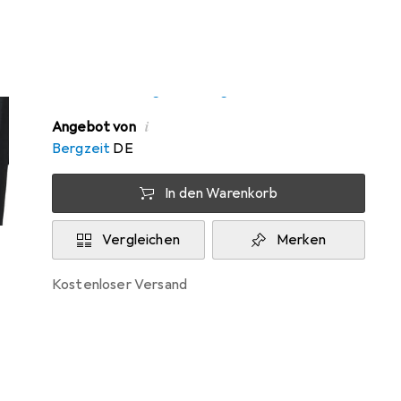
Zwischen Di, 11.8. und Mi, 12.8. geliefert
Nur 2 Stück an Lager beim Drittanbieter
Lieferort angeben für genaue Lieferzeit
i
Angebot von
Bergzeit
DE
In den Warenkorb
Vergleichen
Merken
kostenloser Versand