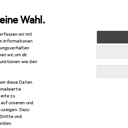
eine Wahl.
erfassen wir mit
rt
Outdoor
Outdoorbekleidung
Outdoorhose
Sch
en Informationen
ungsverhalten
en wir, um dir
funktionen wie den
wir diese Daten
onalisierte
eite zu
 auf unseren und
zuzeigen. Dazu
Dritte und
rden.