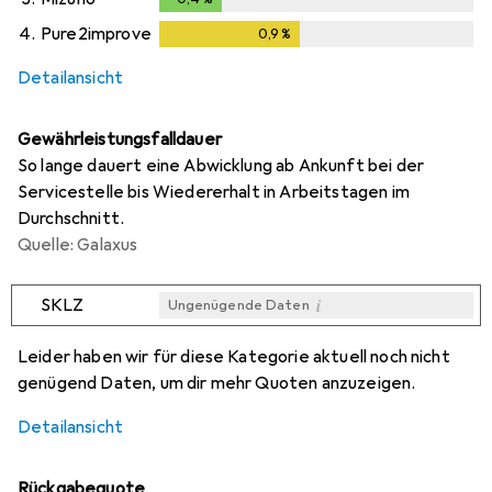
4.
Pure2improve
0,9
%
0,9
%
Detailansicht
Gewährleistungsfalldauer
So lange dauert eine Abwicklung ab Ankunft bei der
Servicestelle bis Wiedererhalt in Arbeitstagen im
Durchschnitt.
Quelle: Galaxus
i
SKLZ
Ungenügende Daten
i
i
i
i
Ungenügende Daten
Ungenügende Daten
Ungenügende Daten
Ungenügende Daten
Leider haben wir für diese Kategorie aktuell noch nicht
genügend Daten, um dir mehr Quoten anzuzeigen.
Detailansicht
Rückgabequote