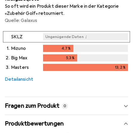
So oft wird ein Produkt dieser Marke in der Kategorie
«Zubehör Golf» retourniert.
Quelle: Galaxus
i
SKLZ
Ungenügende Daten
1.
Mizuno
4,7
%
4,7
%
2.
Big Max
5,3
%
5,3
%
3.
Masters
13,2
%
i
Ungenügende Daten
13,2
%
Detailansicht
Fragen zum Produkt
0
Produktbewertungen