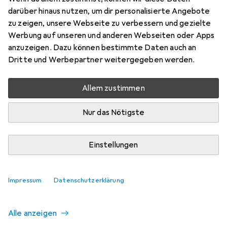
darüber hinaus nutzen, um dir personalisierte Angebote
zu zeigen, unsere Webseite zu verbessern und gezielte
Aktuell nicht lieferbar
Werbung auf unseren und anderen Webseiten oder Apps
anzuzeigen. Dazu können bestimmte Daten auch an
Benachrichtigen, wenn lieferbar
Dritte und Werbepartner weitergegeben werden.
Allem zustimmen
Vergleichen
Merken
Nur das Nötigste
i
Kostenloser Versand ab 30,–
Einstellungen
Ähnliche Produkte mit besserer
Impressum
Datenschutzerklärung
Verfügbarkeit
Alle anzeigen