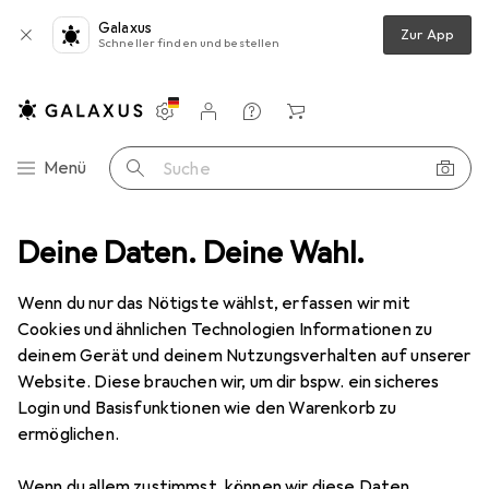
Galaxus
Zur App
Schneller finden und bestellen
Einstellungen
Kundenkonto
Vergleichslisten
Merklisten
Warenkorb
Navigation nach Kategorien
Menü
Suche
Sport
Deine Daten. Deine Wahl.
Ballsport
Golfen
Zubehör Golf
SKLZ Pro Rods
Wenn du nur das Nötigste wählst, erfassen wir mit
Cookies und ähnlichen Technologien Informationen zu
3 Bilder
deinem Gerät und deinem Nutzungsverhalten auf unserer
SKLZ
Pro Rods
Website. Diese brauchen wir, um dir bspw. ein sicheres
Login und Basisfunktionen wie den Warenkorb zu
ermöglichen.
Marke
Bewertungen
Mehr von SKLZ
4
Wenn du allem zustimmst, können wir diese Daten