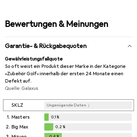
Bewertungen & Meinungen
Garantie- & Rückgabequoten
Gewährleistungsfallquote
So oft weist ein Produkt dieser Marke in der Kategorie
«Zubehör Golf» innerhalb der ersten 24 Monate einen
Defekt auf.
Quelle: Galaxus
i
SKLZ
Ungenügende Daten
1.
Masters
0,1
%
0,1
%
2.
Big Max
0,2
%
0,2
%
3.
Mizuno
0,4
%
0,4
%