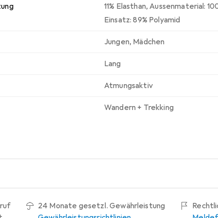
zung
11% Elasthan
,
Aussenmaterial: 10
Einsatz: 89% Polyamid
Jungen
,
Mädchen
Lang
Atmungsaktiv
Wandern + Trekking
ruf
24 Monate gesetzl. Gewährleistung
Rechtl
t
Gewährleistungsrichtlinien
Meldef