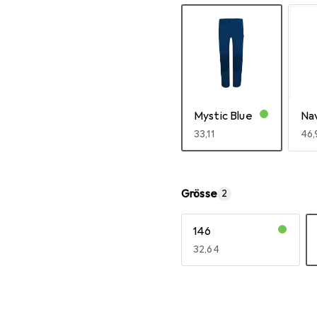
Mystic Blue
Na
EUR
33,11
EU
46,
Mehr anzeigen
Grösse
2
146
EUR
32,64
Mehr anzeigen