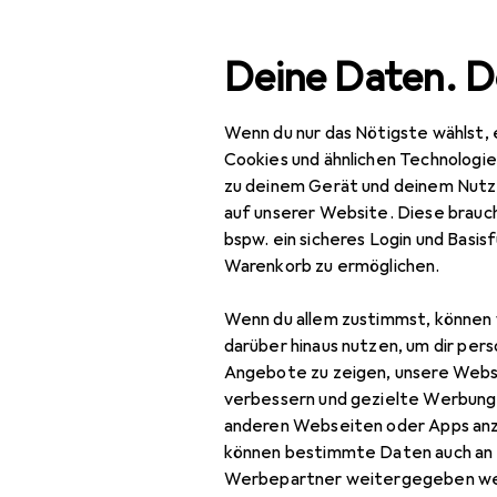
Suche
Deine Daten. D
Wenn du nur das Nötigste wählst, 
Navigation nach Kategorien
Gesamtsortiment
Spo
Gesamtsortiment
Cookies und ähnlichen Technologi
zu deinem Gerät und deinem Nutz
Sport
auf unserer Website. Diese brauch
bspw. ein sicheres Login und Basis
Outdoor
Warenkorb zu ermöglichen.
Outdoorbekleidung
Wenn du allem zustimmst, können 
Funktionsshirt
darüber hinaus nutzen, um dir pers
Angebote zu zeigen, unsere Webs
Funktionsunterhose
verbessern und gezielte Werbung
anderen Webseiten oder Apps an
Gamaschen
können bestimmte Daten auch an 
Outdoorhose
Werbepartner weitergegeben we