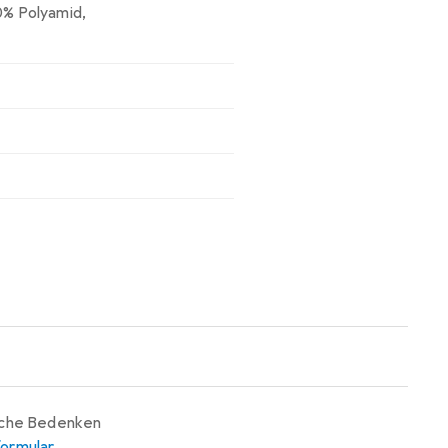
0% Polyamid
,
iche Bedenken
ormular