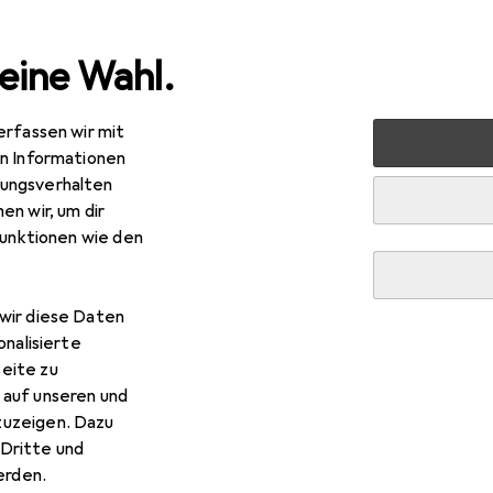
eine Wahl.
erfassen wir mit
rt
Outdoor
Outdoorbekleidung
Outdoorhose
Tr
en Informationen
ungsverhalten
en wir, um dir
funktionen wie den
wir diese Daten
onalisierte
eite zu
 auf unseren und
zuzeigen. Dazu
Dritte und
rden.