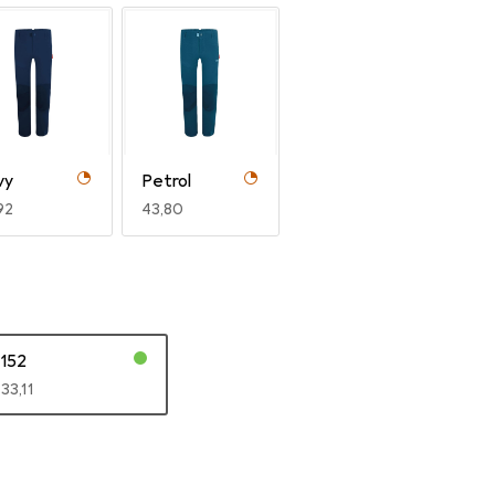
vy
Petrol
R
92
EUR
43,80
152
EUR
33,11