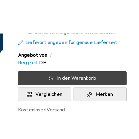
Zwischen Di, 11.8. und Mi, 12.8. geliefert
Nur 3 Stück an Lager beim Drittanbieter
Lieferort angeben für genaue Lieferzeit
i
Angebot von
Bergzeit
DE
In den Warenkorb
Vergleichen
Merken
kostenloser Versand