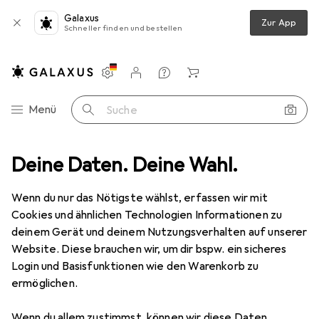
Galaxus
Zur App
Schneller finden und bestellen
Einstellungen
Kundenkonto
Vergleichslisten
Merklisten
Warenkorb
Navigation nach Kategorien
Menü
Suche
Deine Daten. Deine Wahl.
Wenn du nur das Nötigste wählst, erfassen wir mit
Cookies und ähnlichen Technologien Informationen zu
deinem Gerät und deinem Nutzungsverhalten auf unserer
Website. Diese brauchen wir, um dir bspw. ein sicheres
Login und Basisfunktionen wie den Warenkorb zu
ermöglichen.
Wenn du allem zustimmst, können wir diese Daten