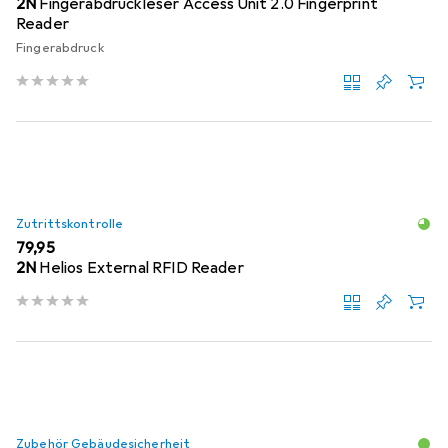
2N
Fingerabdruckleser Access Unit 2.0 Fingerprint
Reader
Fingerabdruck
Zutrittskontrolle
EUR
79,95
2N
Helios External RFID Reader
Zubehör Gebäudesicherheit