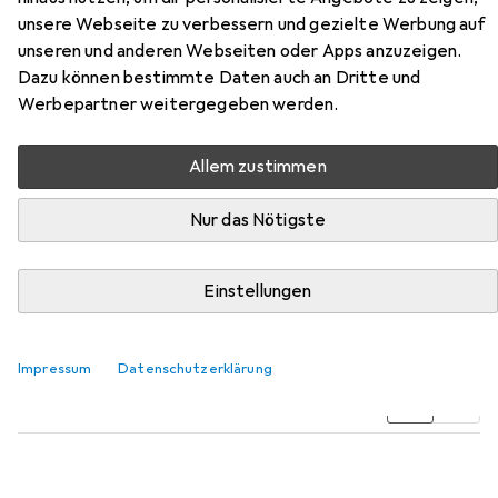
unsere Webseite zu verbessern und gezielte Werbung auf
unseren und anderen Webseiten oder Apps anzuzeigen.
Dazu können bestimmte Daten auch an Dritte und
Werbepartner weitergegeben werden.
Zubehör für 2N Helios IP Force -
4 buttons
Allem zustimmen
Hier findest du passendes Zubehör zum Produkt 2N
Nur das Nötigste
Helios IP Force - 4 buttons aus den Kategorien Klingel +
Türsprechanlage, Telefon und Zutrittskontrolle.
Einstellungen
Beliebt
Klingel + Türsprechanlage
2N
Telefon
Zu
Impressum
Datenschutzerklärung
Relevanz
Produktliste