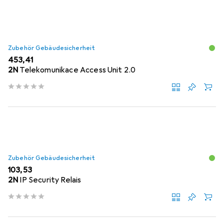
Zubehör Gebäudesicherheit
EUR
453,41
2N
Telekomunikace Access Unit 2.0
Zubehör Gebäudesicherheit
EUR
103,53
2N
IP Security Relais