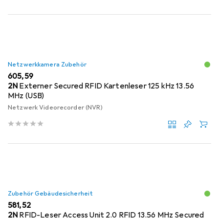
Netzwerkkamera Zubehör
EUR
605,59
2N
Externer Secured RFID Kartenleser 125 kHz 13.56
MHz (USB)
Netzwerk Videorecorder (NVR)
Zubehör Gebäudesicherheit
EUR
581,52
2N
RFID-Leser Access Unit 2.0 RFID 13.56 MHz Secured