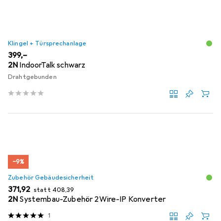
Klingel + Türsprechanlage
EUR
399,–
2N
IndoorTalk schwarz
Drahtgebunden
−9%
Zubehör Gebäudesicherheit
EUR
EUR
371,92
statt
408,39
2N
Systembau-Zubehör 2Wire-IP Konverter
1