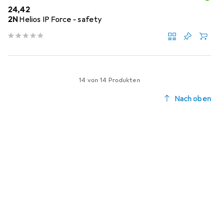
EUR
24,42
2N
Helios IP Force - safety
14 von 14 Produkten
Nach oben