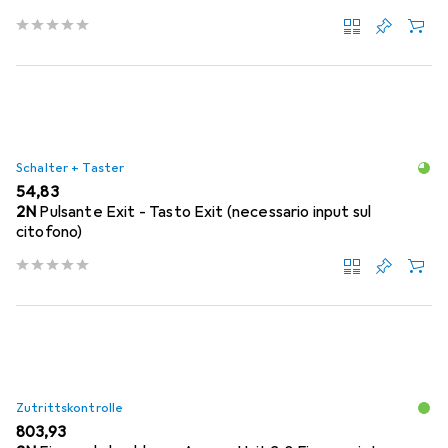
Schalter + Taster
EUR
54,83
2N
Pulsante Exit - Tasto Exit (necessario input sul
citofono)
Zutrittskontrolle
EUR
803,93