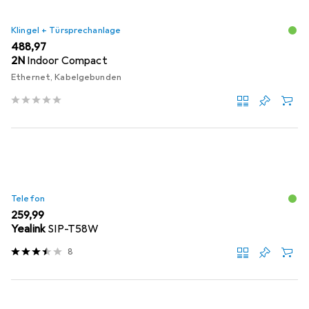
Klingel + Türsprechanlage
EUR
488,97
2N
Indoor Compact
Ethernet, Kabelgebunden
Telefon
EUR
259,99
Yealink
SIP-T58W
8