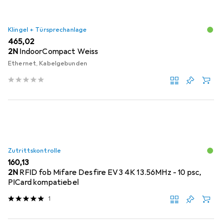
Klingel + Türsprechanlage
EUR
465,02
2N
IndoorCompact Weiss
Ethernet, Kabelgebunden
Zutrittskontrolle
EUR
160,13
2N
RFID fob Mifare Desfire EV3 4K 13.56MHz - 10 psc,
PICard kompatiebel
1