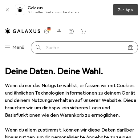
Galaxus
Zur App
Schneller finden und bestellen
Einstellungen
Kundenkonto
Vergleichslisten
Merklisten
Warenkorb
Navigation nach Kategorien
Menü
Suche
ngel + Türsprechanlage
Deine Daten. Deine Wahl.
2N Helios IP Force - 4 buttons
Zubehör
Wenn du nur das Nötigste wählst, erfassen wir mit Cookies
und ähnlichen Technologien Informationen zu deinem Gerät
und deinem Nutzungsverhalten auf unserer Website. Diese
EUR
1163,09
brauchen wir, um dir bspw. ein sicheres Login und
2N
Helios IP Force - 4 buttons
Basisfunktionen wie den Warenkorb zu ermöglichen.
Ethernet, Kabelgebunden
Wenn du allem zustimmst, können wir diese Daten darüber
hinaus nutzen, um dir personalisierte Angebote zu zeigen,