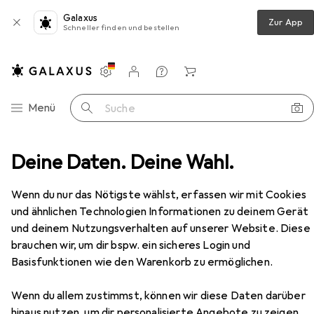
Galaxus
Zur App
Schneller finden und bestellen
Einstellungen
Kundenkonto
Vergleichslisten
Merklisten
Warenkorb
Navigation nach Kategorien
Menü
Suche
Deine Daten. Deine Wahl.
Zubehör Gebäudesicherheit
2N IP Security Relais
Zubehör
Wenn du nur das Nötigste wählst, erfassen wir mit Cookies
EUR
103,53
und ähnlichen Technologien Informationen zu deinem Gerät
2N
IP Security Relais
und deinem Nutzungsverhalten auf unserer Website. Diese
brauchen wir, um dir bspw. ein sicheres Login und
Basisfunktionen wie den Warenkorb zu ermöglichen.
Zubehör für 2N IP Security Relais
Wenn du allem zustimmst, können wir diese Daten darüber
hinaus nutzen, um dir personalisierte Angebote zu zeigen,