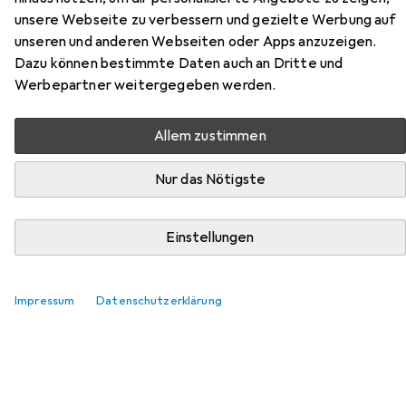
Hier findest du passendes Zubehör zum Produkt 2N IP
unsere Webseite zu verbessern und gezielte Werbung auf
Security Relais aus den Kategorien Klingel +
unseren und anderen Webseiten oder Apps anzuzeigen.
Türsprechanlage und Zutrittskontrolle.
Dazu können bestimmte Daten auch an Dritte und
Werbepartner weitergegeben werden.
Relevanz
Produktliste
Allem zustimmen
Nur das Nötigste
Klingel + Türsprechanlage
EUR
475,55
Einstellungen
2N
Audiokit
App
Impressum
Datenschutzerklärung