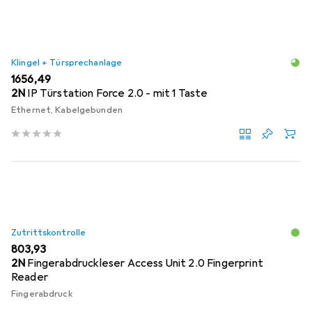
Klingel + Türsprechanlage
EUR
1656,49
2N
IP Türstation Force 2.0 - mit 1 Taste
Ethernet, Kabelgebunden
Zutrittskontrolle
EUR
803,93
2N
Fingerabdruckleser Access Unit 2.0 Fingerprint
Reader
Fingerabdruck