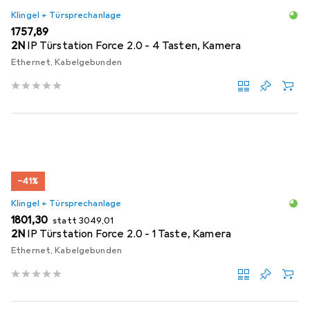
Klingel + Türsprechanlage
EUR
1757,89
2N
IP Türstation Force 2.0 - 4 Tasten, Kamera
Ethernet, Kabelgebunden
−41%
Klingel + Türsprechanlage
EUR
EUR
1801,30
statt
3049,01
2N
IP Türstation Force 2.0 - 1 Taste, Kamera
Ethernet, Kabelgebunden