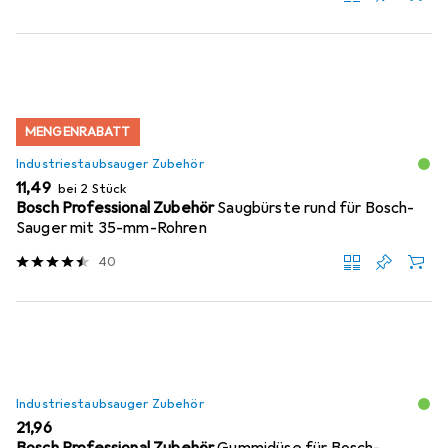
MENGENRABATT
Industriestaubsauger Zubehör
EUR
11,49
bei 2 Stück
Bosch Professional Zubehör
Saugbürste rund für Bosch-
Sauger mit 35-mm-Rohren
40
Industriestaubsauger Zubehör
EUR
21,96