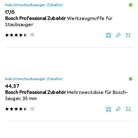
Industriestaubsauger Zubehör
EUR
17,15
Bosch Professional Zubehör
Werkzeugmuffe für
Staubsauger
19
Industriestaubsauger Zubehör
EUR
44,57
Bosch Professional Zubehör
Mehrzweckdüse für Bosch-
Sauger, 35 mm
12