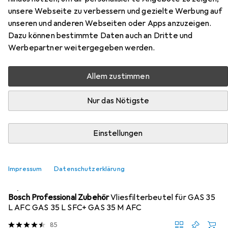
Zubehör für Bosch Professional
unsere Webseite zu verbessern und gezielte Werbung auf
Nass-/Trockensauger GAS 35 M
unseren und anderen Webseiten oder Apps anzuzeigen.
Dazu können bestimmte Daten auch an Dritte und
AFC
Werbepartner weitergegeben werden.
Hier findest du passendes Zubehör zum Produkt Bosch
Allem zustimmen
Professional Nass-/Trockensauger GAS 35 M AFC aus der
Kategorie Industriestaubsauger Zubehör.
Nur das Nötigste
Relevanz
Produktliste
Einstellungen
Impressum
Datenschutzerklärung
Industriestaubsauger Zubehör
EUR
39,78
Bosch Professional Zubehör
Vliesfilterbeutel für GAS 35
L AFC GAS 35 L SFC+ GAS 35 M AFC
85