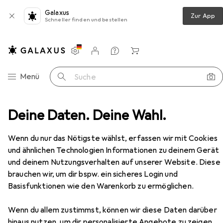
Galaxus
Zur App
Schneller finden und bestellen
Einstellungen
Kundenkonto
Vergleichslisten
Merklisten
Warenkorb
Navigation nach Kategorien
Menü
Suche
Bosch Professional Nass-/Trockensauger GAS 35 M AFC
Deine Daten. Deine Wahl.
Zubehör
Wenn du nur das Nötigste wählst, erfassen wir mit Cookies
EUR
618,99
und ähnlichen Technologien Informationen zu deinem Gerät
Bosch Professional
und deinem Nutzungsverhalten auf unserer Website. Diese
Nass-/Trockensauger GAS 35 M AFC
brauchen wir, um dir bspw. ein sicheres Login und
Nass-Trockensauger
Basisfunktionen wie den Warenkorb zu ermöglichen.
Wenn du allem zustimmst, können wir diese Daten darüber
hinaus nutzen, um dir personalisierte Angebote zu zeigen,