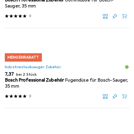
Bosch Professional Zubehör
Gummidüse für Bosch-
Sauger, 35 mm
9
MENGENRABATT
Industriestaubsauger Zubehör
EUR
7,37
bei 2 Stück
Bosch Professional Zubehör
Fugendüse für Bosch-Sauger,
35 mm
9