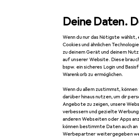
Suche
Deine Daten. D
Wenn du nur das Nötigste wählst, 
Navigation nach Kategorien
Gesamtsortiment
Bau
Gesamtsortiment
Cookies und ähnlichen Technologi
zu deinem Gerät und deinem Nutz
Baumarkt + Garten
auf unserer Website. Diese brauch
EU
21,
bspw. ein sicheres Login und Basis
Br
Sicherheit
Warenkorb zu ermöglichen.
Gebäudesicherheit
Wenn du allem zustimmst, können 
Bewegungsmelder
darüber hinaus nutzen, um dir pers
Zubehör für
Angebote zu zeigen, unsere Webs
Brandbekämpfer
verbessern und gezielte Werbung
Hier findest du passendes
anderen Webseiten oder Apps an
Einbruchschutz +
können bestimmte Daten auch an 
Alarmanlage
Sortieren nach
:
Relevanz
Werbepartner weitergegeben we