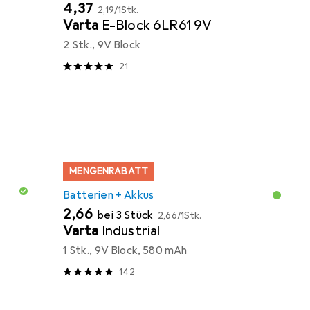
EUR
EUR
4,37
2,19
/
1Stk.
Varta
E-Block 6LR61 9V
2 Stk., 9V Block
21
MENGENRABATT
Batterien + Akkus
EUR
EUR
2,66
bei 3 Stück
2,66
/
1Stk.
Varta
Industrial
1 Stk., 9V Block, 580 mAh
142