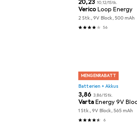
EUR
EUR
20,23
10,12
/
1Stk.
Verico
Loop Energy
2 Stk., 9V Block, 500 mAh
56
MENGENRABATT
Batterien + Akkus
EUR
EUR
3,86
3,86
/
1Stk.
Varta
Energy 9V Blo
1 Stk., 9V Block, 565 mAh
6