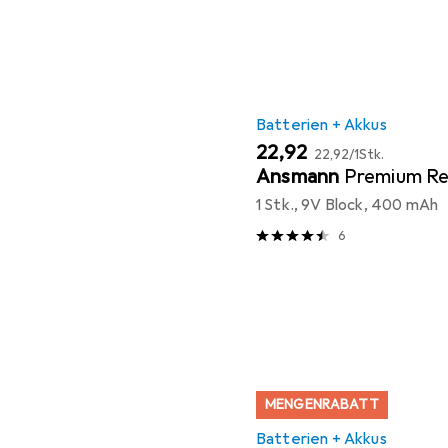
Batterien + Akkus
EUR
EUR
22,92
22,92
/
1Stk.
Ansmann
Premium Re
1 Stk., 9V Block, 400 mAh
6
MENGENRABATT
Batterien + Akkus