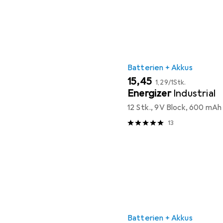
Batterien + Akkus
EUR
EUR
15,45
1,29
/
1Stk.
Energizer
Industrial
12 Stk., 9V Block, 600 mAh
13
Batterien + Akkus