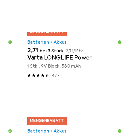
MENGENRABATT
Batterien + Akkus
EUR
EUR
2,71
bei 3 Stück
2,71
/
1Stk.
Varta
LONGLIFE Power
1 Stk., 9V Block, 580 mAh
477
MENGENRABATT
Batterien + Akkus