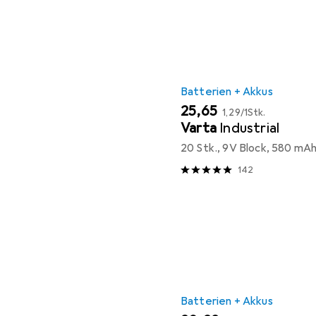
Batterien + Akkus
EUR
EUR
25,65
1,29
/
1Stk.
Varta
Industrial
20 Stk., 9V Block, 580 mA
142
Batterien + Akkus