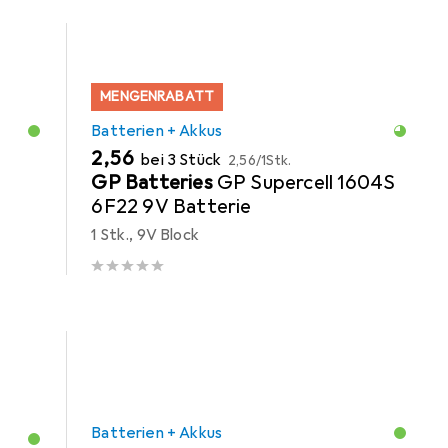
MENGENRABATT
Batterien + Akkus
EUR
EUR
2,56
bei 3 Stück
2,56
/
1Stk.
GP Batteries
GP Supercell 1604S
6F22 9V Batterie
1 Stk., 9V Block
Batterien + Akkus