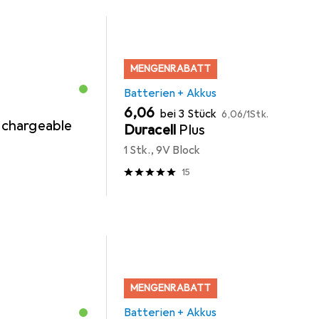
MENGENRABATT
Batterien + Akkus
EUR
EUR
6,06
bei 3 Stück
6,06
/
1Stk.
chargeable
Duracell
Plus
1 Stk., 9V Block
15
MENGENRABATT
Batterien + Akkus