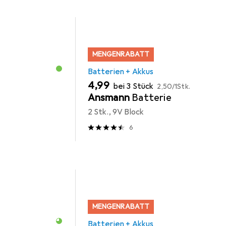
MENGENRABATT
Batterien + Akkus
EUR
EUR
4,99
bei 3 Stück
2,50
/
1Stk.
Ansmann
Batterie
2 Stk., 9V Block
6
MENGENRABATT
Batterien + Akkus