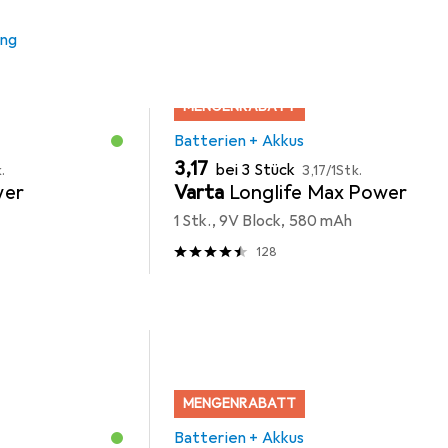
ung
MENGENRABATT
Batterien + Akkus
EUR
EUR
3,17
bei 3 Stück
.
3,17
/
1Stk.
wer
Varta
Longlife Max Power
1 Stk., 9V Block, 580 mAh
128
MENGENRABATT
Batterien + Akkus