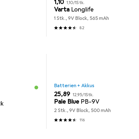
EUR
EUR
1,10
1,10
/
1Stk.
Varta
Longlife
1 Stk., 9V Block, 565 mAh
82
Batterien + Akkus
EUR
EUR
25,89
12,95
/
1Stk.
Pale Blue
PB-9V
ck
2 Stk., 9V Block, 500 mAh
116