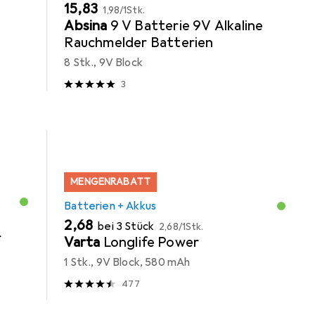
EUR
EUR
15,83
1,98
/
1Stk.
Absina
9 V Batterie 9V Alkaline
Rauchmelder Batterien
8 Stk., 9V Block
3
MENGENRABATT
Batterien + Akkus
EUR
EUR
2,68
bei 3 Stück
2,68
/
1Stk.
r
Varta
Longlife Power
1 Stk., 9V Block, 580 mAh
477