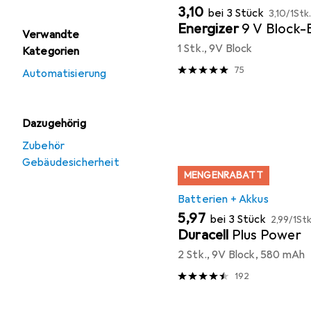
EUR
EUR
3,10
bei 3 Stück
3,10
/
1Stk
Energizer
9 V Block-
Verwandte
1 Stk., 9V Block
Kategorien
75
Automatisierung
Dazugehörig
Zubehör
Gebäudesicherheit
MENGENRABATT
Batterien + Akkus
EUR
EUR
5,97
bei 3 Stück
2,99
/
1Stk
Duracell
Plus Power
2 Stk., 9V Block, 580 mAh
192