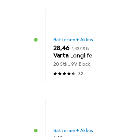
Batterien + Akkus
EUR
EUR
28,46
1,43
/
1Stk.
Varta
Longlife
h
20 Stk., 9V Block
82
Batterien + Akkus