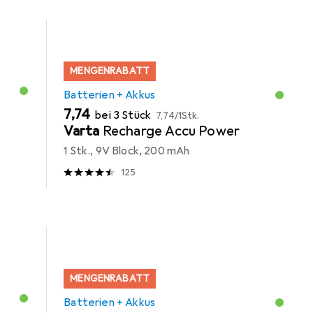
MENGENRABATT
Batterien + Akkus
EUR
EUR
7,74
bei 3 Stück
7,74
/
1Stk.
Varta
Recharge Accu Power
1 Stk., 9V Block, 200 mAh
125
MENGENRABATT
Batterien + Akkus