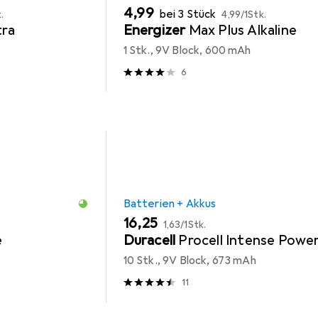
EUR
EUR
4,99
bei 3 Stück
.
4,99
/
1Stk.
tra
Energizer
Max Plus Alkaline
1 Stk., 9V Block, 600 mAh
6
Batterien + Akkus
EUR
EUR
16,25
1,63
/
1Stk.
e
Duracell
Procell Intense Powe
10 Stk., 9V Block, 673 mAh
11