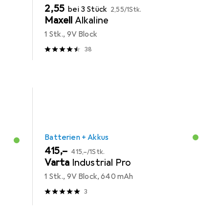
EUR
EUR
2,55
bei 3 Stück
2,55
/
1Stk.
Maxell
Alkaline
1 Stk., 9V Block
38
Batterien + Akkus
EUR
EUR
415,–
415,–
/
1Stk.
Varta
Industrial Pro
1 Stk., 9V Block, 640 mAh
3