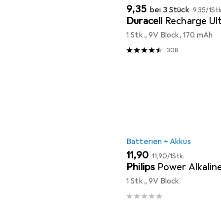
EUR
EUR
9,35
bei 3 Stück
9,35
/
1Stk
Duracell
Recharge Ul
1 Stk., 9V Block, 170 mAh
308
Batterien + Akkus
EUR
EUR
11,90
11,90
/
1Stk.
Philips
Power Alkalin
1 Stk., 9V Block