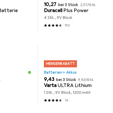
EUR
EUR
10,27
bei 3 Stück
.
2,57
/
1Stk.
Batterie
Duracell
Plus Power
4 Stk., 9V Block
192
MENGENRABATT
Batterien + Akkus
EUR
EUR
9,43
bei 3 Stück
.
9,43
/
1Stk.
Varta
ULTRA Lithium
1 Stk., 9V Block, 1200 mAh
76