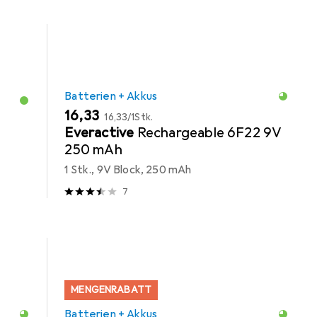
Batterien + Akkus
EUR
EUR
16,33
16,33
/
1Stk.
Everactive
Rechargeable 6F22 9V
250 mAh
1 Stk., 9V Block, 250 mAh
7
MENGENRABATT
Batterien + Akkus