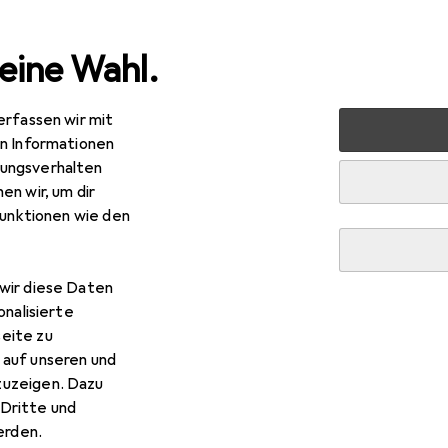
eine Wahl.
erfassen wir mit
markt + Garten
Sicherheit
Gebäudesicherheit
Gefa
en Informationen
ungsverhalten
en wir, um dir
R
13
funktionen wie den
ennenstuhl
RM C 9010
wir diese Daten
onalisierte
 Brennenstuhl RM C 9010
eite zu
 auf unseren und
 Zubehör zum Produkt Brennenstuhl RM C 9010 aus der Kategor
zuzeigen. Dazu
Dritte und
rden.