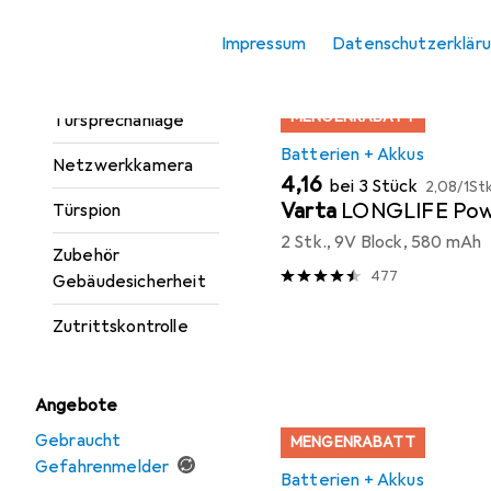
Feuerlöscher
Produktliste
Impressum
Datenschutzerklär
Gefahrenmelder
Klingel +
MENGENRABATT
Türsprechanlage
Batterien + Akkus
Netzwerkkamera
EUR
EUR
4,16
bei 3 Stück
2,08
/
1Stk
Varta
LONGLIFE Po
Türspion
2 Stk., 9V Block, 580 mAh
Zubehör
477
Gebäudesicherheit
Zutrittskontrolle
Angebote
Gebraucht
MENGENRABATT
Gefahrenmelder
Batterien + Akkus