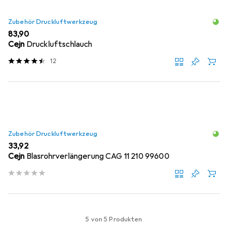
Zubehör Druckluftwerkzeug
EUR
83,90
Cejn
Druckluftschlauch
12
Zubehör Druckluftwerkzeug
EUR
33,92
Cejn
Blasrohrverlängerung CAG 11 210 99600
5 von 5 Produkten