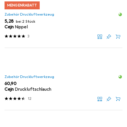
MENGENRABATT
Zubehör Druckluftwerkzeug
EUR
5,28
bei 2 Stück
Cejn
Nippel
3
Zubehör Druckluftwerkzeug
EUR
60,90
Cejn
Druckluftschlauch
12