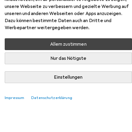
Hier findest du passendes Zubehör zum Produkt BRW
unsere Webseite zu verbessern und gezielte Werbung auf
Reifenfüller aus der Kategorie Zubehör
unseren und anderen Webseiten oder Apps anzuzeigen.
Druckluftwerkzeug.
Dazu können bestimmte Daten auch an Dritte und
Werbepartner weitergegeben werden.
Relevanz
Produktliste
Allem zustimmen
Nur das Nötigste
MENGENRABATT
Zubehör Druckluftwerkzeug
Einstellungen
EUR
7,89
bei 2 Stück
Cejn
Gewindenippel
10
Impressum
Datenschutzerklärung