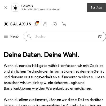
Galaxus
Zur App
Schneller finden und bestellen
Einstellungen
Kundenkonto
Vergleichslisten
Merklisten
Warenkorb
Navigation nach Kategorien
Menü
Suche
luftwerkzeug
Deine Daten. Deine Wahl.
Druckluftaufsatz
BRW Reifenfüller
Zubehör
Wenn du nur das Nötigste wählst, erfassen wir mit Cookies
EUR
62,90
und ähnlichen Technologien Informationen zu deinem Gerät
BRW
Reifenfüller
und deinem Nutzungsverhalten auf unserer Website. Diese
brauchen wir, um dir bspw. ein sicheres Login und
Basisfunktionen wie den Warenkorb zu ermöglichen.
Zubehör für BRW Reifenfüller
Wenn du allem zustimmst, können wir diese Daten darüber
hinaus nutzen, um dir personalisierte Angebote zu zeigen,