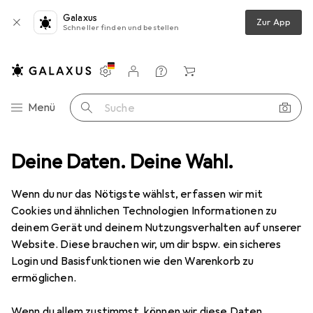
Galaxus
Zur App
Schneller finden und bestellen
Einstellungen
Kundenkonto
Vergleichslisten
Merklisten
Warenkorb
Navigation nach Kategorien
Menü
Suche
ifen + Polieren
Deine Daten. Deine Wahl.
Winkelschleifer
DeWalt DCG 405
Zubehör
Wenn du nur das Nötigste wählst, erfassen wir mit
DeWalt
DCG 405
Cookies und ähnlichen Technologien Informationen zu
125 mm
deinem Gerät und deinem Nutzungsverhalten auf unserer
Website. Diese brauchen wir, um dir bspw. ein sicheres
Login und Basisfunktionen wie den Warenkorb zu
ermöglichen.
Zubehör für DeWalt DCG 405
Wenn du allem zustimmst, können wir diese Daten