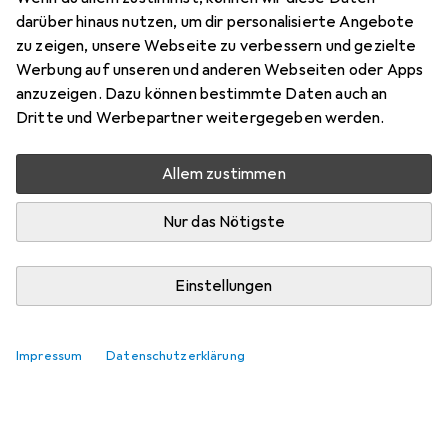
Hier findest du passendes Zubehör zum Produkt DeWalt
darüber hinaus nutzen, um dir personalisierte Angebote
DCG 405.
zu zeigen, unsere Webseite zu verbessern und gezielte
Werbung auf unseren und anderen Webseiten oder Apps
Relevanz
anzuzeigen. Dazu können bestimmte Daten auch an
Produktliste
Dritte und Werbepartner weitergegeben werden.
Keine Produkte gefunden
Allem zustimmen
Nur das Nötigste
Einstellungen
Impressum
Datenschutzerklärung