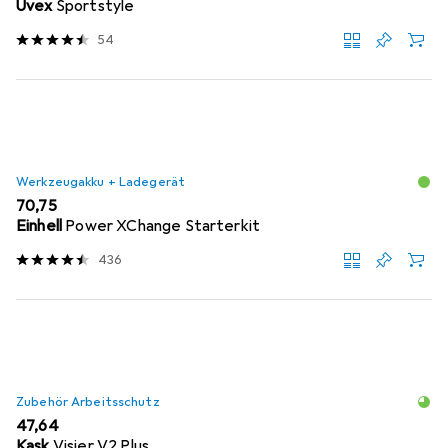
Uvex
Sportstyle
54
Werkzeugakku + Ladegerät
EUR
70,75
Einhell
Power XChange Starterkit
436
Zubehör Arbeitsschutz
EUR
47,64
Kask
Visier V2 Plus