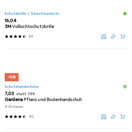
Schutzbrille + Gesichtsschutz
EUR
16,04
3M
Vollsichtschutzbrille
59
−12%
Schutzhandschuhe
EUR
EUR
7,03
statt
7,99
Gardena
Pflanz und Bodenhandschuh
4 Grössen
90