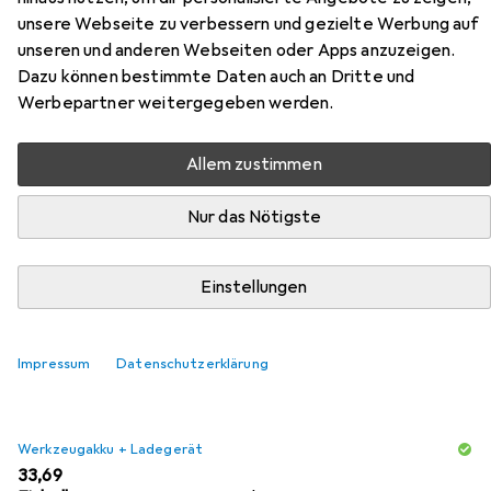
Zubehör für Einhell TE-SW 18/610
unsere Webseite zu verbessern und gezielte Werbung auf
Li-Solo
unseren und anderen Webseiten oder Apps anzuzeigen.
Dazu können bestimmte Daten auch an Dritte und
Hier findest du passendes Zubehör zum Produkt Einhell
Werbepartner weitergegeben werden.
TE-SW 18/610 Li-Solo aus den Kategorien Werkzeugakku
+ Ladegerät, Schutzbrille + Gesichtsschutz und
Allem zustimmen
Schutzhandschuhe.
Nur das Nötigste
Beliebt
Werkzeugakku + Ladegerät
Einhell
Schutzbril
Einstellungen
Relevanz
Produktliste
Impressum
Datenschutzerklärung
Werkzeugakku + Ladegerät
EUR
33,69