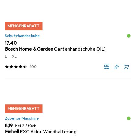
MENGENRABATT
Schutzhandschuhe
EUR
17,40
Bosch Home & Garden
Gartenhandschuhe (XL)
L
XL
100
MENGENRABATT
Zubehör Maschine
EUR
8,19
bei 2 Stück
Einhell
PXC Akku-Wandhalterung