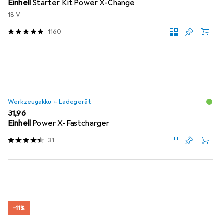
Einhell
Starter Kit Power X-Change
18 V
1160
Werkzeugakku + Ladegerät
EUR
31,96
Einhell
Power X-Fastcharger
31
−11%