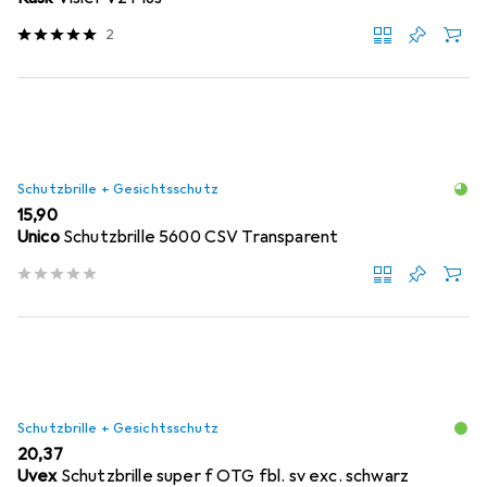
2
Schutzbrille + Gesichtsschutz
EUR
15,90
Unico
Schutzbrille 5600 CSV Transparent
Schutzbrille + Gesichtsschutz
EUR
20,37
Uvex
Schutzbrille super f OTG fbl. sv exc. schwarz