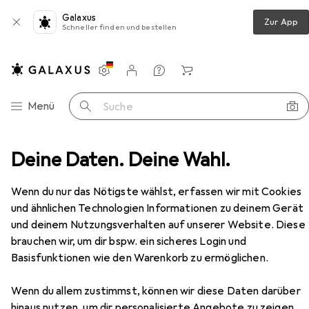
Galaxus
Zur App
Schneller finden und bestellen
Einstellungen
Kundenkonto
Vergleichslisten
Merklisten
Warenkorb
Navigation nach Kategorien
Menü
Suche
chinen
Deine Daten. Deine Wahl.
Kehrmaschine
Einhell TE-SW 18/610 Li-Solo
Zubehör
Wenn du nur das Nötigste wählst, erfassen wir mit Cookies
und ähnlichen Technologien Informationen zu deinem Gerät
EUR
169,–
Einhell
TE-SW 18/610 Li-Solo
und deinem Nutzungsverhalten auf unserer Website. Diese
brauchen wir, um dir bspw. ein sicheres Login und
Basisfunktionen wie den Warenkorb zu ermöglichen.
Wenn du allem zustimmst, können wir diese Daten darüber
hinaus nutzen, um dir personalisierte Angebote zu zeigen,