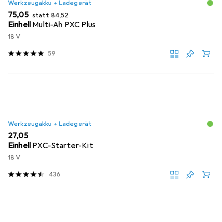
Werkzeugakku + Ladegerät
EUR
EUR
75,05
statt
84,52
Einhell
Multi-Ah PXC Plus
18 V
59
Werkzeugakku + Ladegerät
EUR
27,05
Einhell
PXC-Starter-Kit
18 V
436