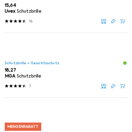
EUR
15,64
Uvex
Schutzbrille
16
Schutzbrille + Gesichtsschutz
EUR
18,27
MGA
Schutzbrille
7
MENGENRABATT