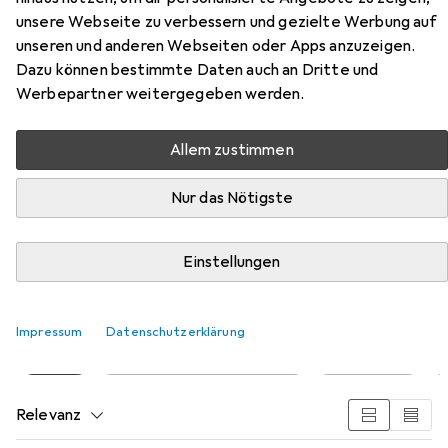
Zubehör für Flex Flex-tools
unsere Webseite zu verbessern und gezielte Werbung auf
532087 ODE 2-100 18-EC C
unseren und anderen Webseiten oder Apps anzuzeigen.
Deltaschleifer mit
Dazu können bestimmte Daten auch an Dritte und
Werbepartner weitergegeben werden.
Drehzahlregelung 18V ohne
Akkus und Ladegerät
Allem zustimmen
Hier findest du passendes Zubehör zum Produkt Flex
Nur das Nötigste
Flex-tools 532087 ODE 2-100 18-EC C Deltaschleifer mit
Drehzahlregelung 18V ohne Akkus und Ladegerät aus den
Einstellungen
Kategorien Schutzbrille + Gesichtsschutz und
Schleifmittel.
Impressum
Datenschutzerklärung
Beliebt
Schutzbrille + Gesichtsschutz
Schleifmittel
Relevanz