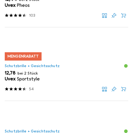
Uvex
Pheos
103
MENGENRABATT
Schutzbrille + Gesichtsschutz
EUR
12,78
bei 2 Stück
Uvex
Sportstyle
54
Schutzbrille + Gesichtsschutz