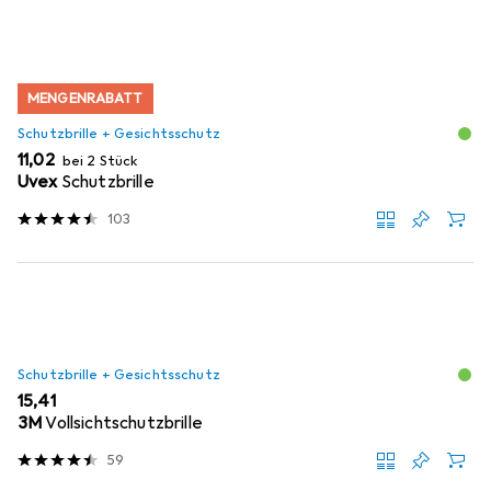
Produktliste
MENGENRABATT
Schutzbrille + Gesichtsschutz
EUR
11,02
bei 2 Stück
Uvex
Schutzbrille
103
Schutzbrille + Gesichtsschutz
EUR
15,41
3M
Vollsichtschutzbrille
59