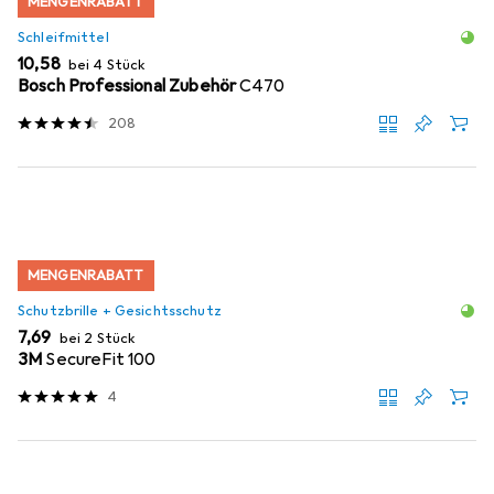
MENGENRABATT
Schleifmittel
EUR
10,58
bei 4 Stück
Bosch Professional Zubehör
C470
208
MENGENRABATT
Schutzbrille + Gesichtsschutz
EUR
7,69
bei 2 Stück
3M
SecureFit 100
4