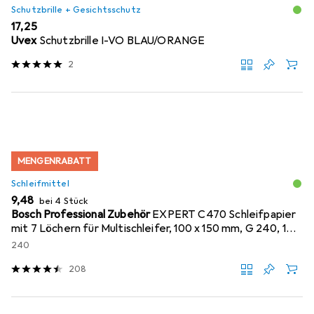
Schutzbrille + Gesichtsschutz
EUR
17,25
Uvex
Schutzbrille I-VO BLAU/ORANGE
2
MENGENRABATT
Schleifmittel
EUR
9,48
bei 4 Stück
Bosch Professional Zubehör
EXPERT C470 Schleifpapier
mit 7 Löchern für Multischleifer, 100 x 150 mm, G 240, 10-
tlg.
240
208