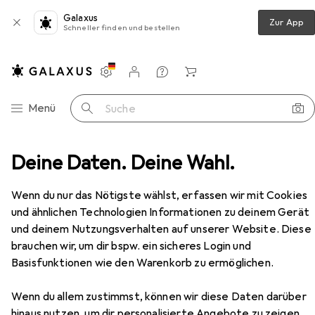
Galaxus
Zur App
Schneller finden und bestellen
Einstellungen
Kundenkonto
Vergleichslisten
Merklisten
Warenkorb
Navigation nach Kategorien
Menü
Suche
ifer mit Drehzahlregelung 18V ohne Akkus und Ladegerät
Deine Daten. Deine Wahl.
Zubehör
Wenn du nur das Nötigste wählst, erfassen wir mit Cookies
EUR
223,60
und ähnlichen Technologien Informationen zu deinem Gerät
Flex
Flex-tools 532087 ODE 2-100 18-
EC C Deltaschleifer mit
und deinem Nutzungsverhalten auf unserer Website. Diese
Drehzahlregelung 18V ohne Akkus und
Deltaschleifer
brauchen wir, um dir bspw. ein sicheres Login und
Ladegerät
Basisfunktionen wie den Warenkorb zu ermöglichen.
Wenn du allem zustimmst, können wir diese Daten darüber
hinaus nutzen, um dir personalisierte Angebote zu zeigen,