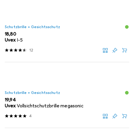
Schutzbrille + Gesichtsschutz
EUR
18,80
Uvex
I-5
12
Schutzbrille + Gesichtsschutz
EUR
19,94
Uvex
Vollsichtschutzbrille megasonic
4