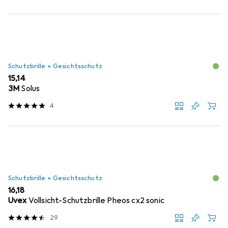
Schutzbrille + Gesichtsschutz
EUR
15,14
3M
Solus
4
Schutzbrille + Gesichtsschutz
EUR
16,18
Uvex
Vollsicht-Schutzbrille Pheos cx2 sonic
29