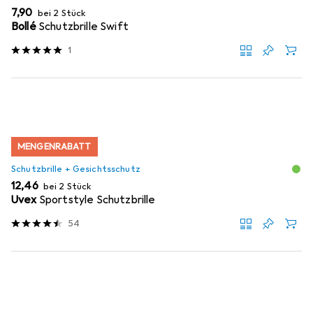
EUR
7,90
bei 2 Stück
Bollé
Schutzbrille Swift
1
MENGENRABATT
Schutzbrille + Gesichtsschutz
EUR
12,46
bei 2 Stück
Uvex
Sportstyle Schutzbrille
54