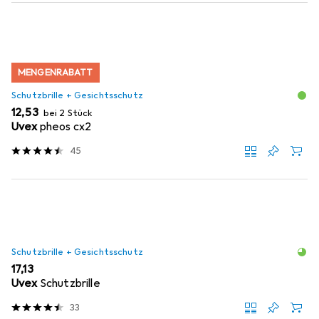
MENGENRABATT
Schutzbrille + Gesichtsschutz
EUR
12,53
bei 2 Stück
Uvex
pheos cx2
45
Schutzbrille + Gesichtsschutz
EUR
17,13
Uvex
Schutzbrille
33