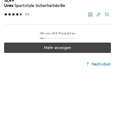
EUR
15,49
Uvex
Sportstyle Sicherheitsbrille
54
48 von 414 Produkten
Mehr anzeigen
Nach oben