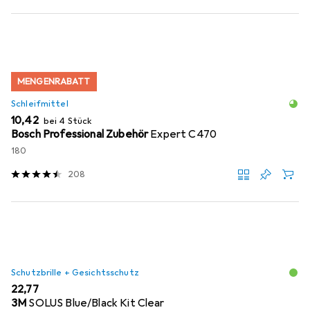
MENGENRABATT
Schleifmittel
EUR
10,42
bei 4 Stück
Bosch Professional Zubehör
Expert C470
180
208
Schutzbrille + Gesichtsschutz
EUR
22,77
3M
SOLUS Blue/Black Kit Clear