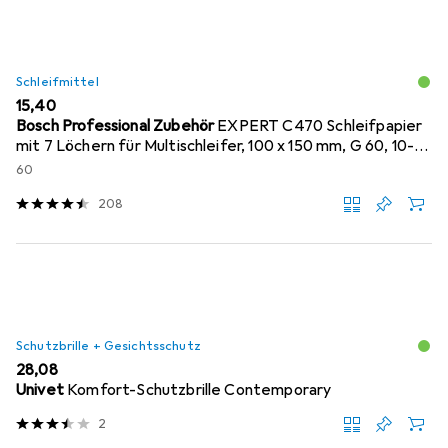
Schleifmittel
EUR
15,40
Bosch Professional Zubehör
EXPERT C470 Schleifpapier
mit 7 Löchern für Multischleifer, 100 x 150 mm, G 60, 10-
tlg.
60
208
Schutzbrille + Gesichtsschutz
EUR
28,08
Univet
Komfort-Schutzbrille Contemporary
2