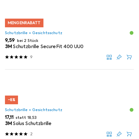
MENGENRABATT
Schutzbrille + Gesichtsschutz
EUR
9,59
bei 2 Stück
3M
Schutzbrille SecureFit 400 UU0
9
−8%
Schutzbrille + Gesichtsschutz
EUR
EUR
17,11
statt
18,53
3M
Solus Schutzbrille
2