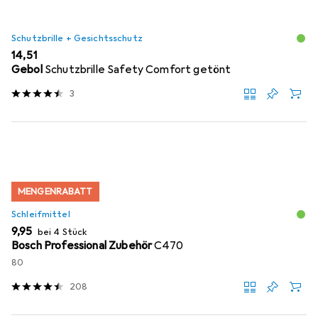
Schutzbrille + Gesichtsschutz
EUR
14,51
Gebol
Schutzbrille Safety Comfort getönt
3
MENGENRABATT
Schleifmittel
EUR
9,95
bei 4 Stück
Bosch Professional Zubehör
C470
80
208