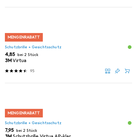
MENGENRABATT
Schutzbrille + Gesichtsschutz
EUR
4,85
bei 2 Stück
3M
Virtua
95
MENGENRABATT
Schutzbrille + Gesichtsschutz
EUR
7,95
bei 2 Stück
3M
Schutzbrille Virtua AP-klar