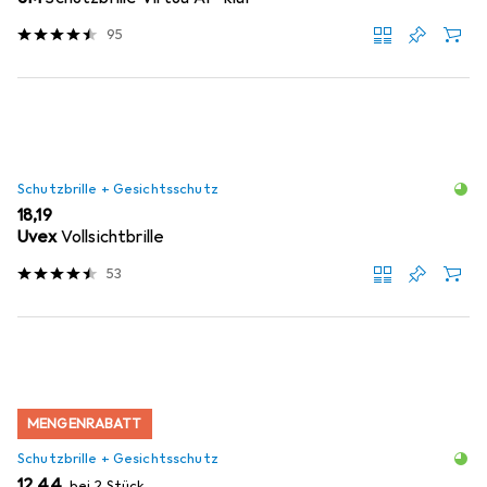
95
Schutzbrille + Gesichtsschutz
EUR
18,19
Uvex
Vollsichtbrille
53
MENGENRABATT
Schutzbrille + Gesichtsschutz
EUR
12,44
bei 2 Stück