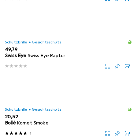
Schutzbrille + Gesichtsschutz
EUR
49,79
Swiss Eye
Swiss Eye Raptor
Schutzbrille + Gesichtsschutz
EUR
20,52
Bollé
Komet Smoke
1