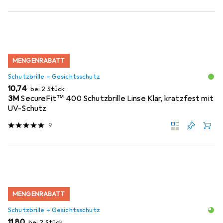
MENGENRABATT
Schutzbrille + Gesichtsschutz
EUR
10,74
bei 2 Stück
3M
SecureFit™ 400 Schutzbrille Linse Klar, kratzfest mit
UV-Schutz
9
MENGENRABATT
Schutzbrille + Gesichtsschutz
EUR
11,80
bei 2 Stück