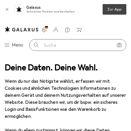
Galaxus
Zur App
Schneller finden und bestellen
Einstellungen
Kundenkonto
Vergleichslisten
Merklisten
Warenkorb
Navigation nach Kategorien
Menü
Suche
rtechnik
Deine Daten. Deine Wahl.
Verteilerschrank Zubehör
Hager HIM406
Zubehör
Wenn du nur das Nötigste wählst, erfassen wir mit
EUR
176,12
Cookies und ähnlichen Technologien Informationen zu
Hager
HIM406
deinem Gerät und deinem Nutzungsverhalten auf unserer
Website. Diese brauchen wir, um dir bspw. ein sicheres
Login und Basisfunktionen wie den Warenkorb zu
ermöglichen.
Zubehör für Hager HIM406
Wenn du allem zustimmst, können wir diese Daten