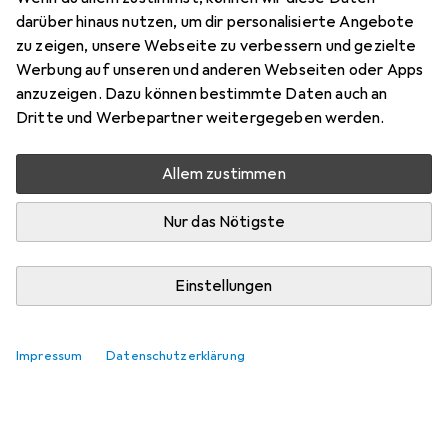
Hier findest du passendes Zubehör zum Produkt Hager
darüber hinaus nutzen, um dir personalisierte Angebote
HIM406.
zu zeigen, unsere Webseite zu verbessern und gezielte
Relevanz
Werbung auf unseren und anderen Webseiten oder Apps
anzuzeigen. Dazu können bestimmte Daten auch an
Produktliste
Dritte und Werbepartner weitergegeben werden.
Keine Produkte gefunden
Allem zustimmen
Nur das Nötigste
Einstellungen
Impressum
Datenschutzerklärung