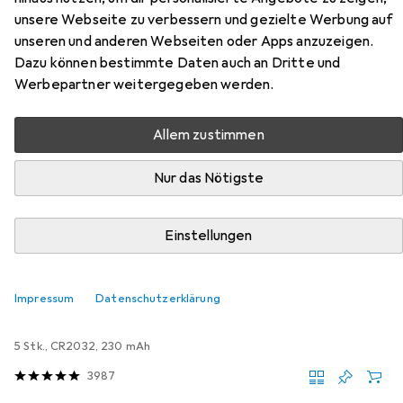
unsere Webseite zu verbessern und gezielte Werbung auf
Funkgong Set Radix
unseren und anderen Webseiten oder Apps anzuzeigen.
Dazu können bestimmte Daten auch an Dritte und
Hier findest du passendes Zubehör zum Produkt
Werbepartner weitergegeben werden.
Heidemann Funkgong Set Radix aus der Kategorie
Batterien + Akkus.
Allem zustimmen
Relevanz
Nur das Nötigste
Produktliste
Einstellungen
MENGENRABATT
Batterien + Akkus
Impressum
Datenschutzerklärung
EUR
EUR
4,01
bei 3 Stück
0,80
/
1Stk.
Varta
Cr2032
5 Stk., CR2032, 230 mAh
3987