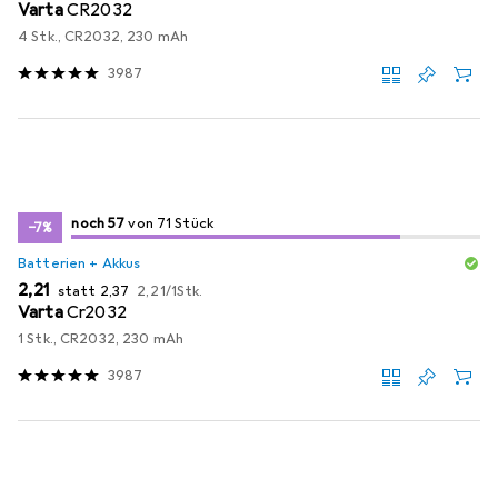
Varta
CR2032
4 Stk., CR2032, 230 mAh
3987
57
57
noch 57
/ 71
von 71 Stück
von 71 Stück
−7%
Batterien + Akkus
EUR
EUR
EUR
2,21
statt
2,37
2,21
/
1Stk.
Varta
Cr2032
1 Stk., CR2032, 230 mAh
3987