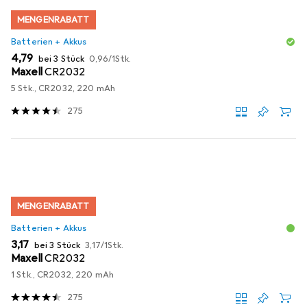
MENGENRABATT
Batterien + Akkus
EUR
EUR
4,79
bei 3 Stück
0,96
/
1Stk.
Maxell
CR2032
5 Stk., CR2032, 220 mAh
275
MENGENRABATT
Batterien + Akkus
EUR
EUR
3,17
bei 3 Stück
3,17
/
1Stk.
Maxell
CR2032
1 Stk., CR2032, 220 mAh
275