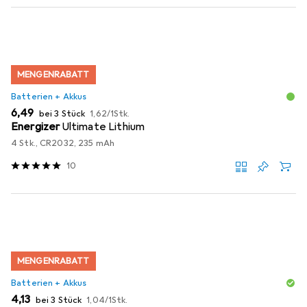
MENGENRABATT
Batterien + Akkus
EUR
EUR
6,49
bei 3 Stück
1,62
/
1Stk.
Energizer
Ultimate Lithium
4 Stk., CR2032, 235 mAh
10
MENGENRABATT
Batterien + Akkus
EUR
EUR
4,13
bei 3 Stück
1,04
/
1Stk.