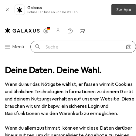
Galaxus
Zur App
Schneller finden und bestellen
Einstellungen
Kundenkonto
Vergleichslisten
Merklisten
Warenkorb
Navigation nach Kategorien
Menü
Suche
gel + Türsprechanlage
Deine Daten. Deine Wahl.
Heidemann Funkgong Set Radix
Zubehör
Wenn du nur das Nötigste wählst, erfassen wir mit Cookies
Heidemann
Funkgong Set Radix
und ähnlichen Technologien Informationen zu deinem Gerät
Funk
und deinem Nutzungsverhalten auf unserer Website. Diese
brauchen wir, um dir bspw. ein sicheres Login und
Basisfunktionen wie den Warenkorb zu ermöglichen.
Wenn du allem zustimmst, können wir diese Daten darüber
Zubehör für Heidemann
hinaus nutzen, um dir personalisierte Angebote zu zeigen,