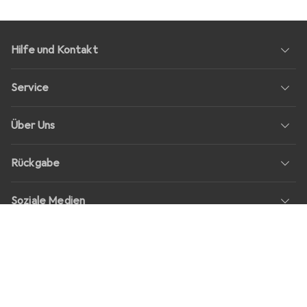
Hilfe und Kontakt
Service
Über Uns
Rückgabe
Soziale Medien
Stellenangebote
Preise
Alle Preise in EUR inkl. MwSt., zzgl.
Versandkosten
bei Bestellungen