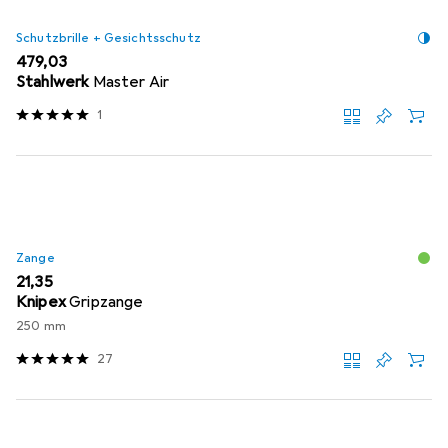
Schutzbrille + Gesichtsschutz
EUR
479,03
Stahlwerk
Master Air
1
Zange
EUR
21,35
Knipex
Gripzange
250 mm
27