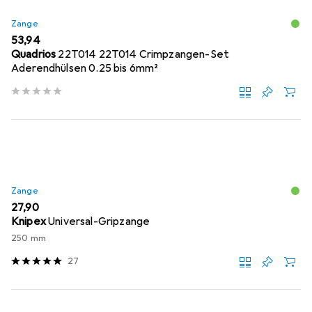
Zange
EUR
53,94
Quadrios
22T014 22T014 Crimpzangen-Set
Aderendhülsen 0.25 bis 6mm²
Zange
EUR
27,90
Knipex
Universal-Gripzange
250 mm
27