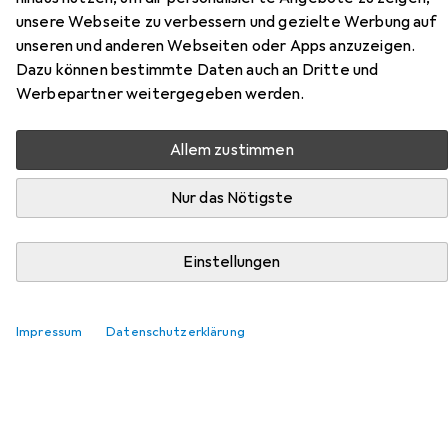
Zubehör für Holzmann
unsere Webseite zu verbessern und gezielte Werbung auf
unseren und anderen Webseiten oder Apps anzuzeigen.
TISA185ACDC WIG-
Dazu können bestimmte Daten auch an Dritte und
Schweissgerät 10 - 125 A
Werbepartner weitergegeben werden.
Hier findest du passendes Zubehör zum Produkt
Allem zustimmen
Holzmann TISA185ACDC WIG-Schweissgerät 10 - 125 A
aus den Kategorien Schutzhandschuhe, Schutzbrille +
Nur das Nötigste
Gesichtsschutz und Zange.
Einstellungen
Beliebt
Schutzhandschuhe
Schutzbrille + Gesichtsschutz
Impressum
Datenschutzerklärung
Relevanz
Produktliste