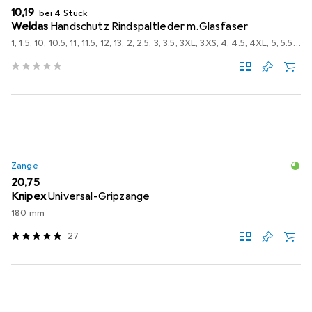
EUR
10,19
bei 4 Stück
Weldas
Handschutz Rindspaltleder m.Glasfaser
1, 1.5, 10, 10.5, 11, 11.5, 12, 13, 2, 2.5, 3, 3.5, 3XL, 3XS, 4, 4.5, 4XL, 5, 5.5, 5XL, 6, 6.5, 7, 7.5, 8, 8.5, 9, 9.5, L, M, S, XL, XS, XXL, XXS
Zange
EUR
20,75
Knipex
Universal-Gripzange
180 mm
27