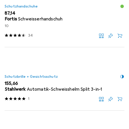
Schutzhandschuhe
EUR
87,14
Fortis
Schweisserhandschuh
10
34
Schutzbrille + Gesichtsschutz
EUR
155,66
Stahlwerk
Automatik-Schweisshelm Split 3-in-1
1