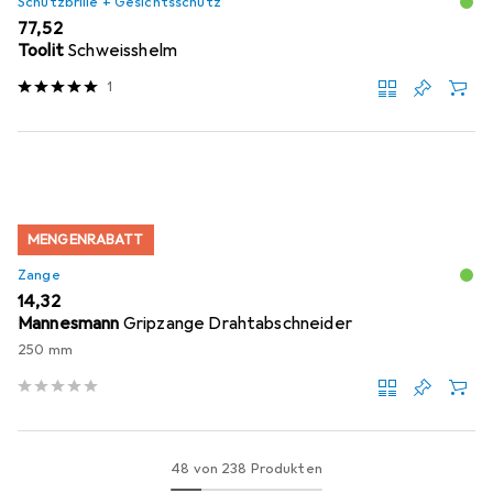
Schutzbrille + Gesichtsschutz
EUR
77,52
Toolit
Schweisshelm
1
MENGENRABATT
Zange
EUR
14,32
Mannesmann
Gripzange Drahtabschneider
250 mm
48 von 238 Produkten