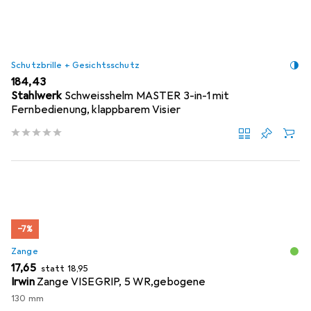
Schutzbrille + Gesichtsschutz
EUR
184,43
Stahlwerk
Schweisshelm MASTER 3-in-1 mit
Fernbedienung, klappbarem Visier
−7%
Zange
EUR
EUR
17,65
statt
18,95
Irwin
Zange VISEGRIP, 5 WR,gebogene
130 mm