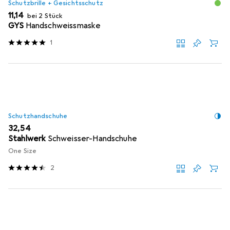
Schutzbrille + Gesichtsschutz
EUR
11,14
bei 2 Stück
GYS
Handschweissmaske
1
Schutzhandschuhe
EUR
32,54
Stahlwerk
Schweisser-Handschuhe
One Size
2