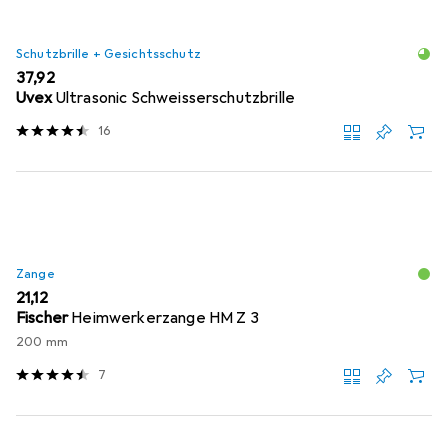
Schutzbrille + Gesichtsschutz
EUR
37,92
Uvex
Ultrasonic Schweisserschutzbrille
16
Zange
EUR
21,12
Fischer
Heimwerkerzange HM Z 3
200 mm
7