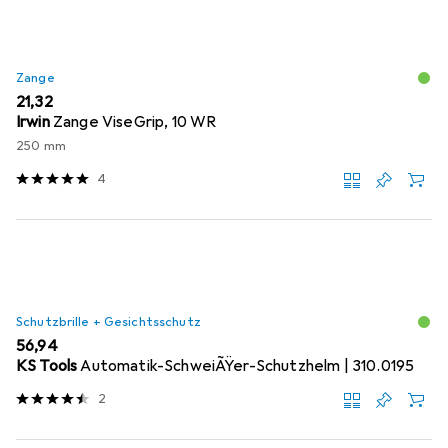
Zange
EUR
21,32
Irwin
Zange ViseGrip, 10 WR
250 mm
4
Schutzbrille + Gesichtsschutz
EUR
56,94
KS Tools
Automatik-SchweiÃŸer-Schutzhelm | 310.0195
2