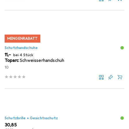
MENGENRABATT
Schutzhandschuhe
EUR
11,–
bei 4 Stück
Toparc
Schweisserhandschuh
10
Schutzbrille + Gesichtsschutz
EUR
30,85