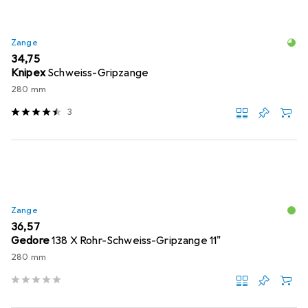
Zange
EUR
34,75
Knipex
Schweiss-Gripzange
280 mm
3
Zange
EUR
36,57
Gedore
138 X Rohr-Schweiss-Gripzange 11"
280 mm