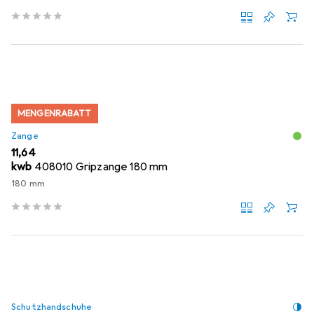
MENGENRABATT
Zange
EUR
11,64
kwb
408010 Gripzange 180 mm
180 mm
Schutzhandschuhe