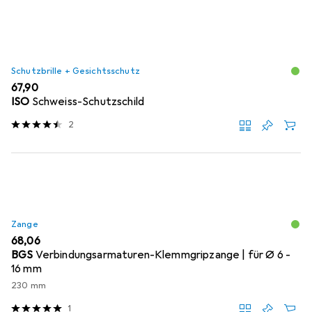
Schutzbrille + Gesichtsschutz
EUR
67,90
ISO
Schweiss-Schutzschild
2
Zange
EUR
68,06
BGS
Verbindungsarmaturen-Klemmgripzange | für Ø 6 -
16 mm
230 mm
1