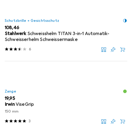
Schutzbrille + Gesichtsschutz
EUR
108,46
Stahlwerk
Schweisshelm TITAN 3-in-1 Automatik-
Schweisserhelm Schweissermaske
6
Zange
EUR
19,95
Irwin
ViseGrip
150 mm
3