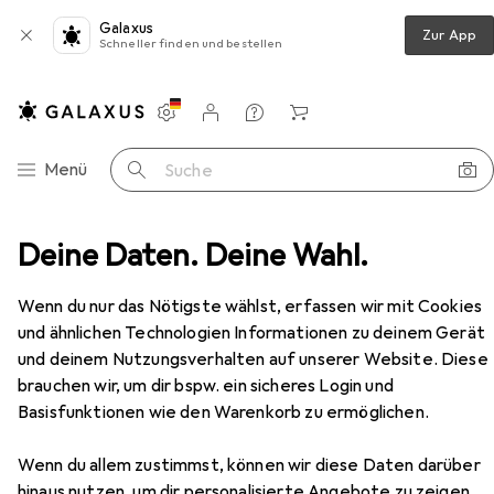
Galaxus
Zur App
Schneller finden und bestellen
Einstellungen
Kundenkonto
Vergleichslisten
Merklisten
Warenkorb
Navigation nach Kategorien
Menü
Suche
Holzmann TISA185ACDC WIG-Schweissgerät 10 - 125 A
Deine Daten. Deine Wahl.
Zubehör
Wenn du nur das Nötigste wählst, erfassen wir mit Cookies
EUR
468,05
und ähnlichen Technologien Informationen zu deinem Gerät
Holzmann
TISA185ACDC WIG-
und deinem Nutzungsverhalten auf unserer Website. Diese
Schweissgerät 10 - 125 A
brauchen wir, um dir bspw. ein sicheres Login und
Inverterschweissgerät
Basisfunktionen wie den Warenkorb zu ermöglichen.
Wenn du allem zustimmst, können wir diese Daten darüber
hinaus nutzen, um dir personalisierte Angebote zu zeigen,