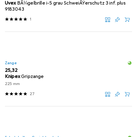
Uvex
BÃ¼gelbrille i-5 grau SchweiÃŸerschutz 3 inf. plus
9183043
1
Zange
EUR
25,32
Knipex
Gripzange
225 mm
27