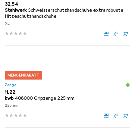
EUR
32,54
Stahlwerk
Schweisserschutzhandschuhe extra robuste
Hitzeschutzhandschuhe
XL
MENGENRABATT
Zange
EUR
11,22
kwb
408000 Gripzange 225 mm
225 mm