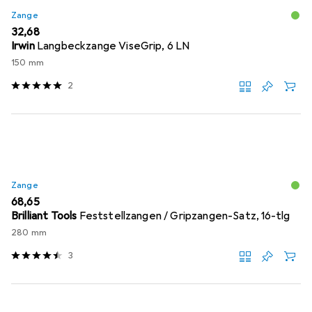
Zange
EUR
32,68
Irwin
Langbeckzange ViseGrip, 6 LN
150 mm
2
Zange
EUR
68,65
Brilliant Tools
Feststellzangen / Gripzangen-Satz, 16-tlg
280 mm
3