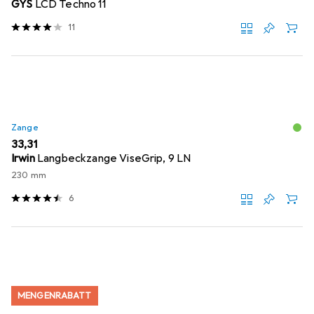
GYS
LCD Techno 11
11
Zange
EUR
33,31
Irwin
Langbeckzange ViseGrip, 9 LN
230 mm
6
MENGENRABATT