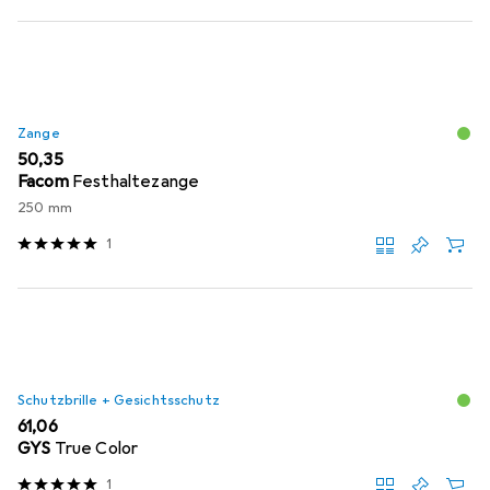
Zange
EUR
50,35
Facom
Festhaltezange
250 mm
1
Schutzbrille + Gesichtsschutz
EUR
61,06
GYS
True Color
1