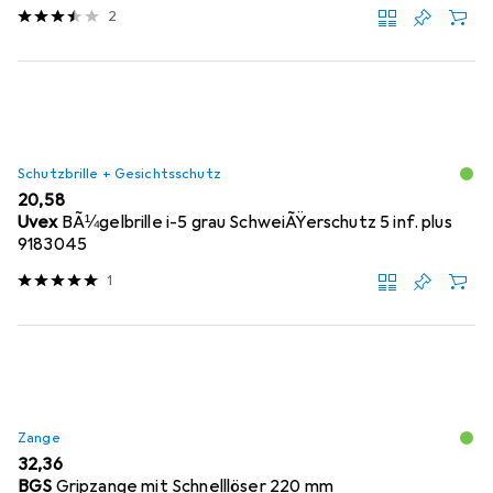
2
Schutzbrille + Gesichtsschutz
EUR
20,58
Uvex
BÃ¼gelbrille i-5 grau SchweiÃŸerschutz 5 inf. plus
9183045
1
Zange
EUR
32,36
BGS
Gripzange mit Schnelllöser 220 mm