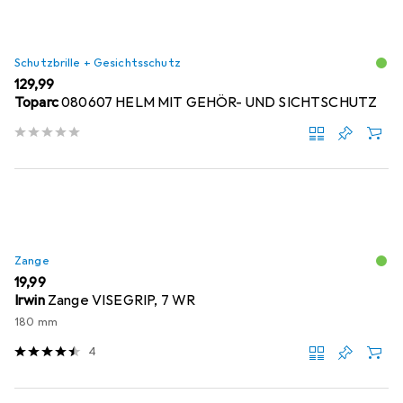
Schutzbrille + Gesichtsschutz
EUR
129,99
Toparc
080607 HELM MIT GEHÖR- UND SICHTSCHUTZ
Zange
EUR
19,99
Irwin
Zange VISEGRIP, 7 WR
180 mm
4