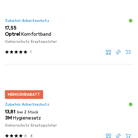
Zubehör Arbeitsschutz
EUR
17,55
Optrel
Komfortband
Gehörschutz Ersatzpolster
1
MENGENRABATT
Zubehör Arbeitsschutz
EUR
13,81
bei 2 Stück
3M
Hygienesatz
Gehörschutz Ersatzpolster
4