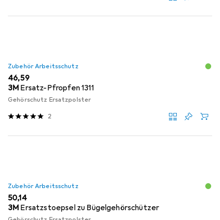
Zubehör Arbeitsschutz
EUR
46,59
3M
Ersatz-Pfropfen 1311
Gehörschutz Ersatzpolster
2
Zubehör Arbeitsschutz
EUR
50,14
3M
Ersatzstoepsel zu Bügelgehörschützer
Gehörschutz Ersatzpolster