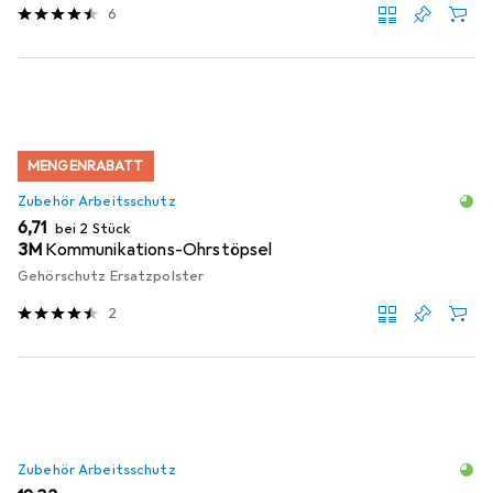
6
MENGENRABATT
Zubehör Arbeitsschutz
EUR
6,71
bei 2 Stück
3M
Kommunikations-Ohrstöpsel
Gehörschutz Ersatzpolster
2
Zubehör Arbeitsschutz