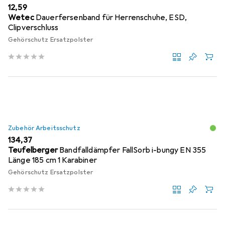
EUR
12,59
Wetec
Dauerfersenband für Herrenschuhe, ESD,
Clipverschluss
Gehörschutz Ersatzpolster
Zubehör Arbeitsschutz
EUR
134,37
Teufelberger
Bandfalldämpfer FallSorb i-bungy EN 355
Länge 185 cm 1 Karabiner
Gehörschutz Ersatzpolster