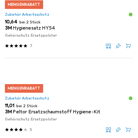
MENGENRABATT
Zubehör Arbeitsschutz
EUR
10,64
bei 2 Stück
3M
Hygienesatz HY54
Gehörschutz Ersatzpolster
7
MENGENRABATT
Zubehör Arbeitsschutz
EUR
11,01
bei 2 Stück
3M
Peltor Ersatzschaumstoff Hygiene-Kit
Gehörschutz Ersatzpolster
5