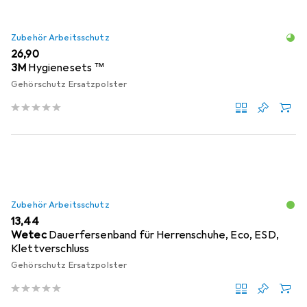
Zubehör Arbeitsschutz
EUR
26,90
3M
Hygienesets ™
Gehörschutz Ersatzpolster
Zubehör Arbeitsschutz
EUR
13,44
Wetec
Dauerfersenband für Herrenschuhe, Eco, ESD,
Klettverschluss
Gehörschutz Ersatzpolster