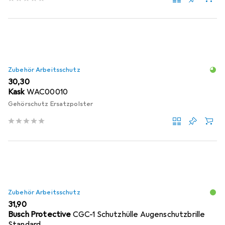
Zubehör Arbeitsschutz
EUR
30,30
Kask
WAC00010
Gehörschutz Ersatzpolster
Zubehör Arbeitsschutz
EUR
31,90
Busch Protective
CGC-1 Schutzhülle Augenschutzbrille
Standard