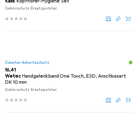
Kask
Kopfhörer-Hygiene Set
Gehörschutz Ersatzpolster
Zubehör Arbeitsschutz
EUR
16,41
Wetec
Handgelenkband One Touch, ESD, Anschlussart
DK 10 mm
Gehörschutz Ersatzpolster