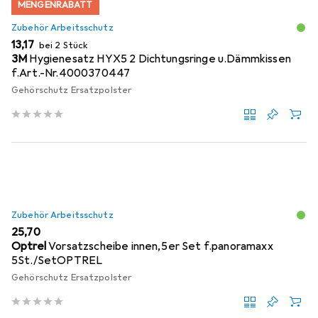
MENGENRABATT
Zubehör Arbeitsschutz
EUR
13,17
bei 2 Stück
3M
Hygienesatz HYX5 2 Dichtungsringe u.Dämmkissen
f.Art.-Nr.4000370447
Gehörschutz Ersatzpolster
Zubehör Arbeitsschutz
EUR
25,70
Optrel
Vorsatzscheibe innen,5er Set f.panoramaxx
5St./SetOPTREL
Gehörschutz Ersatzpolster