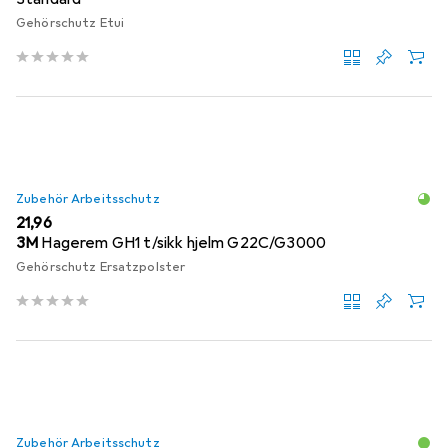
Gehörschutz Etui
Zubehör Arbeitsschutz
EUR
21,96
3M
Hagerem GH1 t/sikk hjelm G22C/G3000
Gehörschutz Ersatzpolster
Zubehör Arbeitsschutz