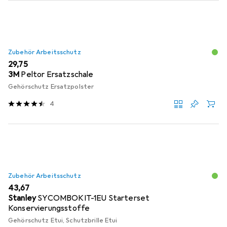
Zubehör Arbeitsschutz
EUR
29,75
3M
Peltor Ersatzschale
Gehörschutz Ersatzpolster
4
Zubehör Arbeitsschutz
EUR
43,67
Stanley
SYCOMBOKIT-1EU Starterset
Konservierungsstoffe
Gehörschutz Etui, Schutzbrille Etui