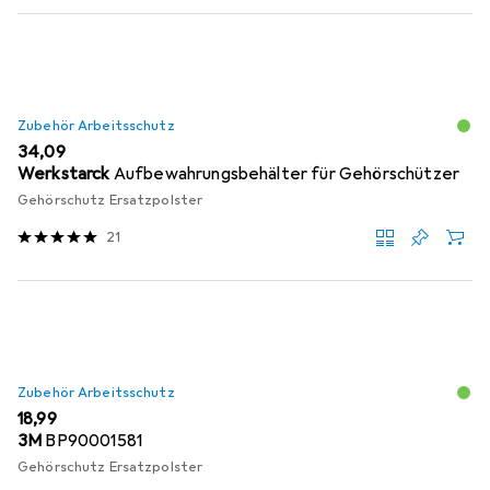
Zubehör Arbeitsschutz
EUR
34,09
Werkstarck
Aufbewahrungsbehälter für Gehörschützer
Gehörschutz Ersatzpolster
21
Zubehör Arbeitsschutz
EUR
18,99
3M
BP90001581
Gehörschutz Ersatzpolster