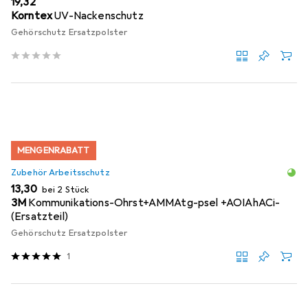
EUR
19,32
Korntex
UV-Nackenschutz
Gehörschutz Ersatzpolster
MENGENRABATT
Zubehör Arbeitsschutz
EUR
13,30
bei 2 Stück
3M
Kommunikations-Ohrst+AMMAtg-psel +AOIAhACi-
(Ersatzteil)
Gehörschutz Ersatzpolster
1