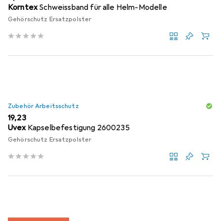
Korntex
Schweissband für alle Helm-Modelle
Gehörschutz Ersatzpolster
Zubehör Arbeitsschutz
EUR
19,23
Uvex
Kapselbefestigung 2600235
Gehörschutz Ersatzpolster