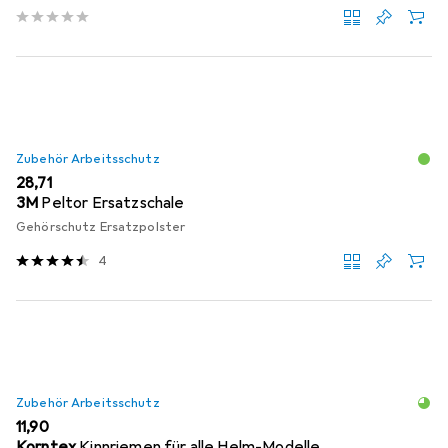
Zubehör Arbeitsschutz
EUR
28,71
3M
Peltor Ersatzschale
Gehörschutz Ersatzpolster
4
Zubehör Arbeitsschutz
EUR
11,90
Korntex
Kinnriemen für alle Helm-Modelle