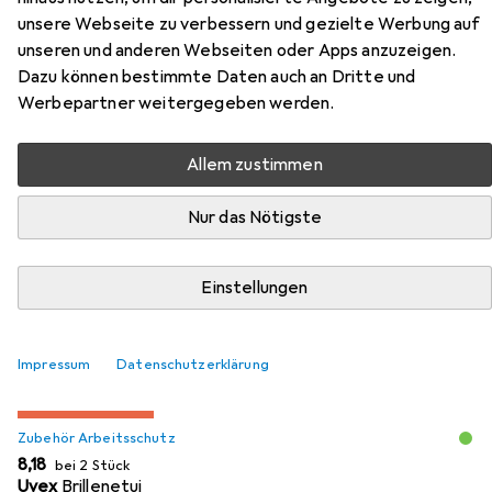
unsere Webseite zu verbessern und gezielte Werbung auf
Zubehör für Honeywell Safety
unseren und anderen Webseiten oder Apps anzuzeigen.
Dazu können bestimmte Daten auch an Dritte und
headphones AM / FM with radio
Werbepartner weitergegeben werden.
receiver
Allem zustimmen
Hier findest du passendes Zubehör zum Produkt
Honeywell Safety headphones AM / FM with radio
Nur das Nötigste
receiver aus der Kategorie Zubehör Arbeitsschutz.
Relevanz
Einstellungen
Produktliste
Impressum
Datenschutzerklärung
MENGENRABATT
Zubehör Arbeitsschutz
EUR
8,18
bei 2 Stück
Uvex
Brillenetui