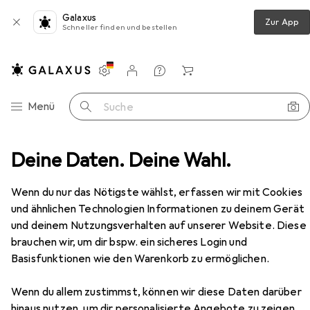
Galaxus
Zur App
Schneller finden und bestellen
Einstellungen
Kundenkonto
Vergleichslisten
Merklisten
Warenkorb
Navigation nach Kategorien
Menü
Suche
oneywell Safety headphones AM / FM with radio receiver
Deine Daten. Deine Wahl.
Zubehör
Wenn du nur das Nötigste wählst, erfassen wir mit Cookies
und ähnlichen Technologien Informationen zu deinem Gerät
EUR
149,10
Honeywell
Safety headphones AM /
und deinem Nutzungsverhalten auf unserer Website. Diese
FM with radio receiver
brauchen wir, um dir bspw. ein sicheres Login und
1x
Basisfunktionen wie den Warenkorb zu ermöglichen.
Wenn du allem zustimmst, können wir diese Daten darüber
hinaus nutzen, um dir personalisierte Angebote zu zeigen,