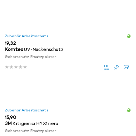
Zubehör Arbeitsschutz
EUR
19,32
Korntex
UV-Nackenschutz
Gehörschutz Ersatzpolster
Zubehör Arbeitsschutz
EUR
15,90
3M
Kit igienici HYX1 nero
Gehörschutz Ersatzpolster