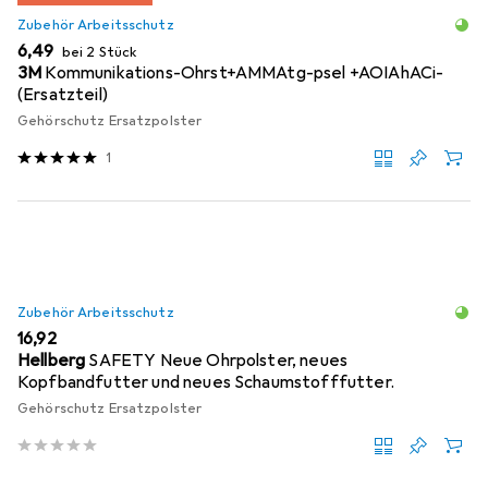
Zubehör Arbeitsschutz
EUR
6,49
bei 2 Stück
3M
Kommunikations-Ohrst+AMMAtg-psel +AOIAhACi-
(Ersatzteil)
Gehörschutz Ersatzpolster
1
Zubehör Arbeitsschutz
EUR
16,92
Hellberg
SAFETY Neue Ohrpolster, neues
Kopfbandfutter und neues Schaumstofffutter.
Gehörschutz Ersatzpolster