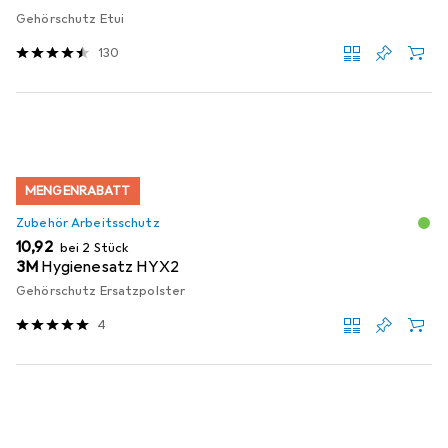
Gehörschutz Etui
130
MENGENRABATT
Zubehör Arbeitsschutz
EUR
10,92
bei 2 Stück
3M
Hygienesatz HYX2
Gehörschutz Ersatzpolster
4