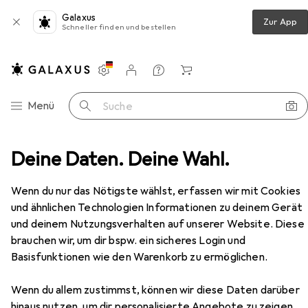
Galaxus
Zur App
Schneller finden und bestellen
Einstellungen
Kundenkonto
Vergleichslisten
Merklisten
Warenkorb
Navigation nach Kategorien
Menü
Suche
rie Zubehör
Deine Daten. Deine Wahl.
HP Autozubehör KfzSicherheitsschalter
Zubehör
EUR
EUR
16,99
Wenn du nur das Nötigste wählst, erfassen wir mit Cookies
statt
18,80
HP Autozubehör
und ähnlichen Technologien Informationen zu deinem Gerät
KfzSicherheitsschalter
und deinem Nutzungsverhalten auf unserer Website. Diese
brauchen wir, um dir bspw. ein sicheres Login und
Basisfunktionen wie den Warenkorb zu ermöglichen.
Zubehör für HP Autozubehör
Wenn du allem zustimmst, können wir diese Daten darüber
KfzSicherheitsschalter
hinaus nutzen, um dir personalisierte Angebote zu zeigen,