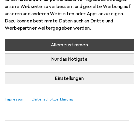
unsere Webseite zu verbessern und gezielte Werbung auf
unseren und anderen Webseiten oder Apps anzuzeigen.
Hier findest du passendes Zubehör zum Produkt HP
Dazu können bestimmte Daten auch an Dritte und
Autozubehör KfzSicherheitsschalter aus der Kategorie
Werbepartner weitergegeben werden.
Auto Adapter.
Relevanz
Allem zustimmen
Produktliste
Nur das Nötigste
−6%
Einstellungen
Auto Adapter
EUR
EUR
15,31
statt
16,22
Voltcraft
2fach
Impressum
Datenschutzerklärung