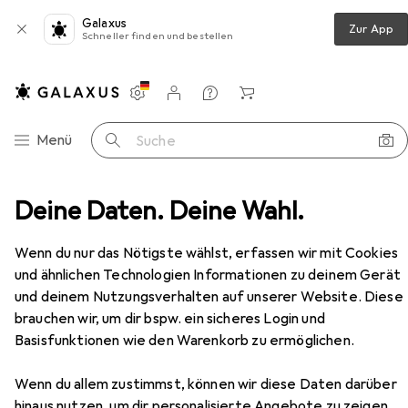
Galaxus
Zur App
Schneller finden und bestellen
Einstellungen
Kundenkonto
Vergleichslisten
Merklisten
Warenkorb
Navigation nach Kategorien
Menü
Suche
hrzeugschutz
Deine Daten. Deine Wahl.
Marderabwehr
Kemo Marderschutz
Zubehör
Wenn du nur das Nötigste wählst, erfassen wir mit Cookies
EUR
78,94
und ähnlichen Technologien Informationen zu deinem Gerät
Kemo
Marderschutz
und deinem Nutzungsverhalten auf unserer Website. Diese
brauchen wir, um dir bspw. ein sicheres Login und
Basisfunktionen wie den Warenkorb zu ermöglichen.
Zubehör für Kemo Marderschutz
Wenn du allem zustimmst, können wir diese Daten darüber
hinaus nutzen, um dir personalisierte Angebote zu zeigen,