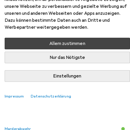
Hier findest du passendes Zubehör zum Produkt Kemo
unsere Webseite zu verbessern und gezielte Werbung auf
Marderschutz aus der Kategorie Marderabwehr.
unseren und anderen Webseiten oder Apps anzuzeigen.
Relevanz
Dazu können bestimmte Daten auch an Dritte und
Werbepartner weitergegeben werden.
Produktliste
Allem zustimmen
MENGENRABATT
Nur das Nötigste
Marderabwehr
EUR
7,99
Einstellungen
Kemo
Motorhaubenschalter inkl. Winkel
Impressum
Datenschutzerklärung
Marderabwehr