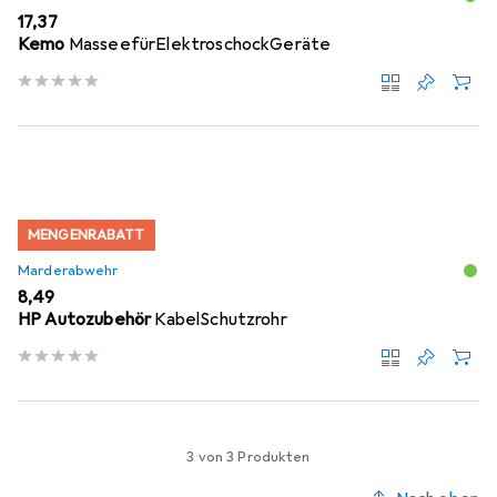
EUR
17,37
Kemo
MasseefürElektroschockGeräte
MENGENRABATT
Marderabwehr
EUR
8,49
HP Autozubehör
KabelSchutzrohr
3 von 3 Produkten