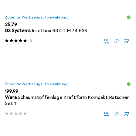
Zubehör Werkzeugaufbewahrung
EUR
25,79
BS Systems
Insetbox B3 CT M 74 BSS
6
Zubehör Werkzeugaufbewahrung
EUR
199,99
Wera
Schaumstoffeinlage Kraftform Kompakt Ratschen
Set 1