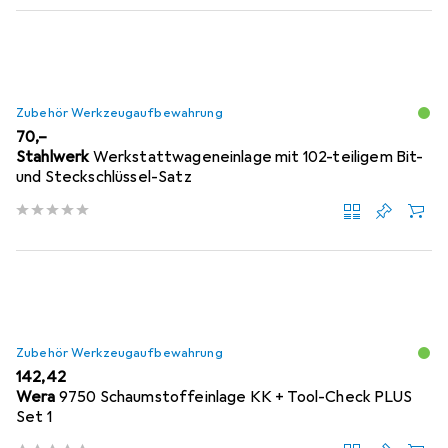
Zubehör Werkzeugaufbewahrung
EUR
70,–
Stahlwerk
Werkstattwageneinlage mit 102-teiligem Bit-
und Steckschlüssel-Satz
Zubehör Werkzeugaufbewahrung
EUR
142,42
Wera
9750 Schaumstoffeinlage KK + Tool-Check PLUS
Set 1