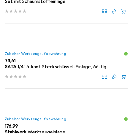
Set mit Schaumstoffeinlage
Zubehör Werkzeugaufbewahrung
EUR
73,61
SATA
1/4" 6-kant Steckschlüssel-Einlage, 66-tlg.
Zubehör Werkzeugaufbewahrung
EUR
176,99
Stahlwerk
Werkzeugeinlage