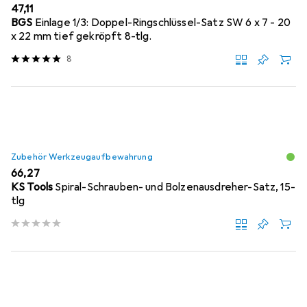
EUR
47,11
BGS
Einlage 1/3: Doppel-Ringschlüssel-Satz SW 6 x 7 - 20
x 22 mm tief gekröpft 8-tlg.
8
Zubehör Werkzeugaufbewahrung
EUR
66,27
KS Tools
Spiral-Schrauben- und Bolzenausdreher-Satz, 15-
tlg