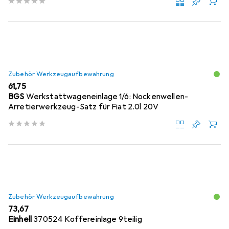
Zubehör Werkzeugaufbewahrung
EUR
61,75
BGS
Werkstattwageneinlage 1/6: Nockenwellen-
Arretierwerkzeug-Satz für Fiat 2.0l 20V
Zubehör Werkzeugaufbewahrung
EUR
73,67
Einhell
370524 Koffereinlage 9teilig