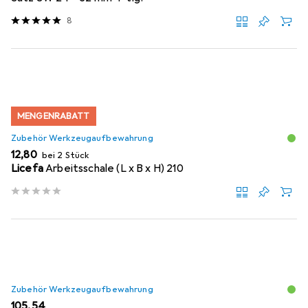
8
MENGENRABATT
Zubehör Werkzeugaufbewahrung
EUR
12,80
bei 2 Stück
Licefa
Arbeitsschale (L x B x H) 210
Zubehör Werkzeugaufbewahrung
EUR
105,54