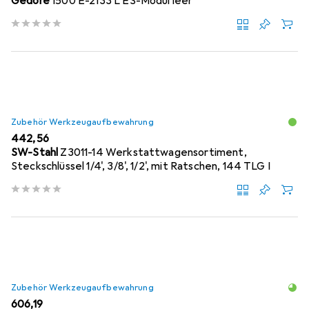
Gedore
1500 E-2133 L ES-Modul leer
Zubehör Werkzeugaufbewahrung
EUR
442,56
SW-Stahl
Z3011-14 Werkstattwagensortiment,
Steckschlüssel 1/4', 3/8', 1/2', mit Ratschen, 144 TLG I
Zubehör Werkzeugaufbewahrung
EUR
606,19