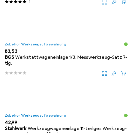
1
Zubehör Werkzeugaufbewahrung
EUR
83,53
BGS
Werkstattwageneinlage 1/3: Messwerkzeug-Satz 7-
tlg.
Zubehör Werkzeugaufbewahrung
EUR
42,99
Stahlwerk
Werkzeugwageneinlage 11-teiliges Werkzeug-