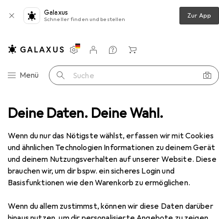
Galaxus
Zur App
Schneller finden und bestellen
Einstellungen
Kundenkonto
Vergleichslisten
Merklisten
Warenkorb
Navigation nach Kategorien
Menü
Suche
erkzeugwagen + Montagewagen
Deine Daten. Deine Wahl.
Kraftwerk Mobilio 7
Zubehör
Wenn du nur das Nötigste wählst, erfassen wir mit Cookies
und ähnlichen Technologien Informationen zu deinem Gerät
EUR
680,39
und deinem Nutzungsverhalten auf unserer Website. Diese
Kraftwerk
Mobilio 7
brauchen wir, um dir bspw. ein sicheres Login und
Basisfunktionen wie den Warenkorb zu ermöglichen.
Wenn du allem zustimmst, können wir diese Daten darüber
hinaus nutzen, um dir personalisierte Angebote zu zeigen,