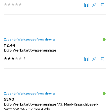
Zubehör Werkzeugaufbewahrung
EUR
112,44
BGS
Werkstattwageneinlage
1
Zubehör Werkzeugaufbewahrung
EUR
53,90
BGS
Werkstattwageneinlage 1/3: Maul-Ringschlüssel-
Satz SW 24 - 32 mm 4-tlg.