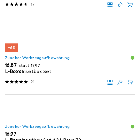
17
−6%
Zubehör Werkzeugaufbewahrung
EUR
EUR
16,87
statt
17,97
L-Boxx
Insetbox Set
21
Zubehör Werkzeugaufbewahrung
EUR
16,97