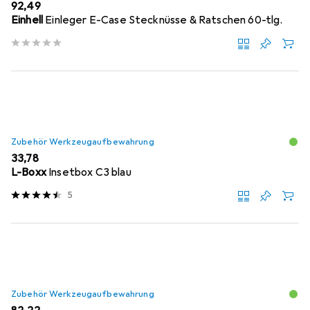
EUR
92,49
Einhell
Einleger E-Case Stecknüsse & Ratschen 60-tlg.
Zubehör Werkzeugaufbewahrung
EUR
33,78
L-Boxx
Insetbox C3 blau
5
Zubehör Werkzeugaufbewahrung