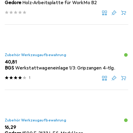
Gedore
Holz-Arbeitsplatte für WorkMo B2
Zubehör Werkzeugaufbewahrung
EUR
40,81
BGS
Werkstattwageneinlage 1/3: Gripzangen 4-tlg.
1
Zubehör Werkzeugaufbewahrung
EUR
16,29