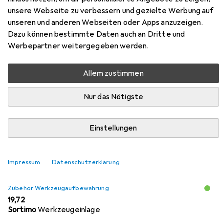
unsere Webseite zu verbessern und gezielte Werbung auf
Zubehör für Kraftwerk Mobilio 7
unseren und anderen Webseiten oder Apps anzuzeigen.
Dazu können bestimmte Daten auch an Dritte und
Hier findest du passendes Zubehör zum Produkt
Werbepartner weitergegeben werden.
Kraftwerk Mobilio 7 aus der Kategorie Zubehör
Werkzeugaufbewahrung.
Allem zustimmen
Nur das Nötigste
Beliebt
Kraftwerk
Relevanz
Einstellungen
Produktliste
Impressum
Datenschutzerklärung
Zubehör Werkzeugaufbewahrung
EUR
19,72
Sortimo
Werkzeugeinlage