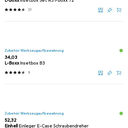
L-Boxx
Insetbox Set A3 i-Boxx 72
31
Zubehör Werkzeugaufbewahrung
EUR
34,03
L-Boxx
Insetbox B3
9
Zubehör Werkzeugaufbewahrung
EUR
52,32
Einhell
Einleger E-Case Schraubendreher