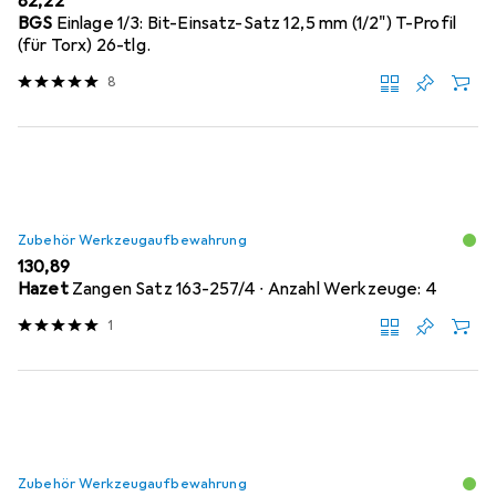
EUR
82,22
BGS
Einlage 1/3: Bit-Einsatz-Satz 12,5 mm (1/2") T-Profil
(für Torx) 26-tlg.
8
Zubehör Werkzeugaufbewahrung
EUR
130,89
Hazet
Zangen Satz 163-257/4 ∙ Anzahl Werkzeuge: 4
1
Zubehör Werkzeugaufbewahrung