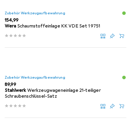
Zubehör Werkzeugaufbewahrung
EUR
154,99
Wera
Schaumstoffeinlage KK VDE Set 1 9751
Zubehör Werkzeugaufbewahrung
EUR
89,99
Stahlwerk
Werkzeugwageneinlage 21-teiliger
Schraubenschlüssel-Satz