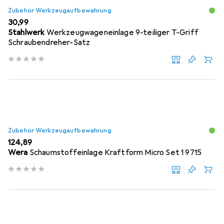
Zubehör Werkzeugaufbewahrung
EUR
30,99
Stahlwerk
Werkzeugwageneinlage 9-teiliger T-Griff
Schraubendreher-Satz
Zubehör Werkzeugaufbewahrung
EUR
124,89
Wera
Schaumstoffeinlage Kraftform Micro Set 1 9715