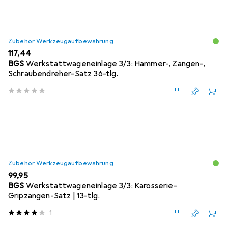
Zubehör Werkzeugaufbewahrung
EUR
117,44
BGS
Werkstattwageneinlage 3/3: Hammer-, Zangen-,
Schraubendreher-Satz 36-tlg.
Zubehör Werkzeugaufbewahrung
EUR
99,95
BGS
Werkstattwageneinlage 3/3: Karosserie-
Gripzangen-Satz | 13-tlg.
1