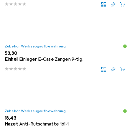
Zubehör Werkzeugaufbewahrung
EUR
53,30
Einhell
Einleger E-Case Zangen 9-tlg.
Zubehör Werkzeugaufbewahrung
EUR
18,43
Hazet
Anti-Rutschmatte 161-1