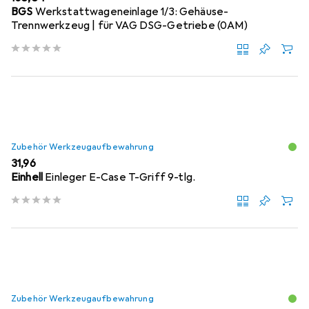
BGS
Werkstattwageneinlage 1/3: Gehäuse-
Trennwerkzeug | für VAG DSG-Getriebe (0AM)
Zubehör Werkzeugaufbewahrung
EUR
31,96
Einhell
Einleger E-Case T-Griff 9-tlg.
Zubehör Werkzeugaufbewahrung