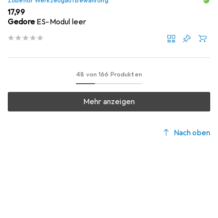
Zubehör Werkzeugaufbewahrung
EUR
17,99
Gedore
ES-Modul leer
48 von 166 Produkten
Mehr anzeigen
Nach oben