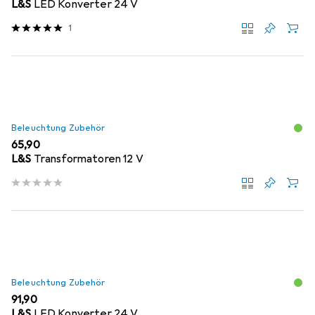
L&S
LED Konverter 24 V
1
Beleuchtung Zubehör
EUR
65,90
L&S
Transformatoren 12 V
Beleuchtung Zubehör
EUR
91,90
L&S
LED Konverter 24 V