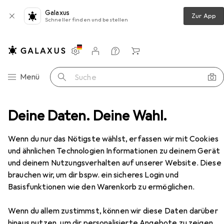
Galaxus
Zur App
Schneller finden und bestellen
Einstellungen
Kundenkonto
Vergleichslisten
Merklisten
Warenkorb
Navigation nach Kategorien
Menü
Suche
Deine Daten. Deine Wahl.
L&S Berührungs-Dimmschalter Emotion rund 12 / 24 V
Zubehör
EUR
51,90
Wenn du nur das Nötigste wählst, erfassen wir mit Cookies
L&S
Berührungs-Dimmschalter
und ähnlichen Technologien Informationen zu deinem Gerät
Emotion rund 12 / 24 V
und deinem Nutzungsverhalten auf unserer Website. Diese
brauchen wir, um dir bspw. ein sicheres Login und
Basisfunktionen wie den Warenkorb zu ermöglichen.
Zubehör für L&S Berührungs-
Dimmschalter Emotion rund 12 /
Wenn du allem zustimmst, können wir diese Daten darüber
hinaus nutzen, um dir personalisierte Angebote zu zeigen,