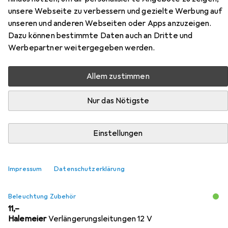
24 V
unsere Webseite zu verbessern und gezielte Werbung auf
unseren und anderen Webseiten oder Apps anzuzeigen.
Hier findest du passendes Zubehör zum Produkt L&S
Dazu können bestimmte Daten auch an Dritte und
Berührungs-Dimmschalter Emotion rund 12 / 24 V aus den
Werbepartner weitergegeben werden.
Kategorien Beleuchtung Zubehör, Spannungswandler und
Deckenleuchte.
Allem zustimmen
Nur das Nötigste
Beliebt
Beleuchtung Zubehör
L&S
Spannungswandler
Relevanz
Einstellungen
Produktliste
Impressum
Datenschutzerklärung
Beleuchtung Zubehör
EUR
11,–
Halemeier
Verlängerungsleitungen 12 V