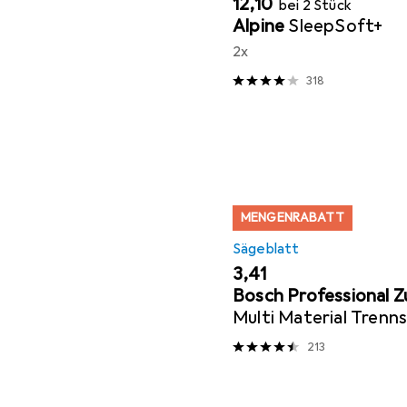
EUR
12,10
bei 2 Stück
Alpine
SleepSoft+
2x
318
MENGENRABATT
Sägeblatt
EUR
3,41
Bosch Professional 
Multi Material Trenns
1,6 x 22,23 mm
213