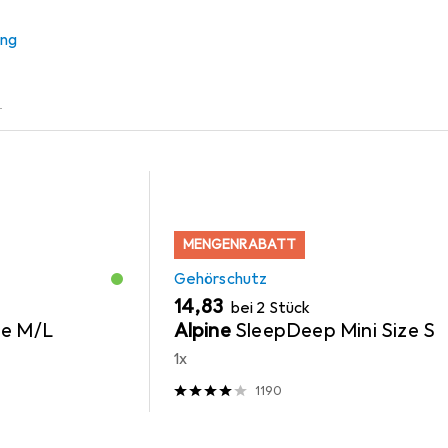
ung
z
Schutzbrille + Gesichtsschutz
Werkzeugakku + Lade
MENGENRABATT
Gehörschutz
EUR
14,83
bei 2 Stück
ze M/L
Alpine
SleepDeep Mini Size S
1x
1190