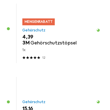
MENGENRABATT
Gehörschutz
EUR
4,39
3M
Gehörschutzstöpsel
1x
12
Gehörschutz
EUR
15,16