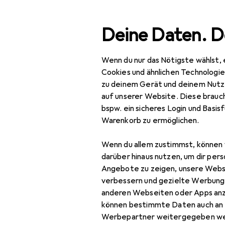
Suche
Deine Daten. D
Wenn du nur das Nötigste wählst, 
Navigation nach Kategorien
Gesamtsortiment
Baumarkt + Garten
Gesamtsortiment
Cookies und ähnlichen Technologi
zu deinem Gerät und deinem Nutz
Baumarkt + Garten
auf unserer Website. Diese brauch
EU
29
bspw. ein sicheres Login und Basis
Ma
Werkzeug +
Warenkorb zu ermöglichen.
125
Werkstatt
Wenn du allem zustimmst, können 
Elektrowerkzeug
darüber hinaus nutzen, um dir pers
Schleifen + Polieren
Angebote zu zeigen, unsere Webs
Zubehör für
verbessern und gezielte Werbung
Multifunktionswerkzeug
anderen Webseiten oder Apps an
Hier findest du passendes
können bestimmte Daten auch an 
Schleifmaschine +
Werkzeugakku + Ladegerä
Werbepartner weitergegeben we
Poliermaschine