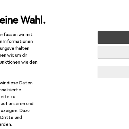
eine Wahl.
erfassen wir mit
Werkzeug + Werkstatt
Elektrowerkzeug
Schleifen + Po
en Informationen
ungsverhalten
en wir, um dir
R
9,–
funktionen wie den
kita
DGA 511
 mm
wir diese Daten
onalisierte
eite zu
 Makita DGA 511
 auf unseren und
zuzeigen. Dazu
 Zubehör zum Produkt Makita DGA 511 aus den Kategorien Gehör
Dritte und
t.
rden.