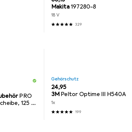
Makita
197280-8
18 V
329
Gehörschutz
EUR
24,95
3M
Peltor Optime III H540A
Zubehör
PRO
cheibe, 125 x
1x
199