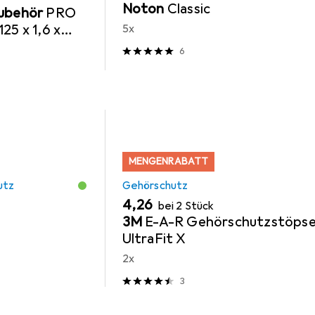
Noton
Classic
Zubehör
PRO
25 x 1,6 x
5x
6
MENGENRABATT
utz
Gehörschutz
EUR
4,26
bei 2 Stück
3M
E-A-R Gehörschutzstöpse
UltraFit X
2x
3