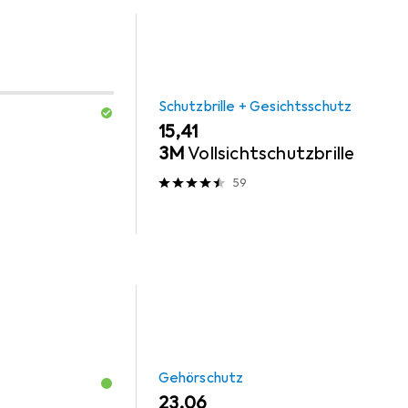
Schutzbrille + Gesichtsschutz
EUR
15,41
3M
Vollsichtschutzbrille
59
Gehörschutz
EUR
23,06