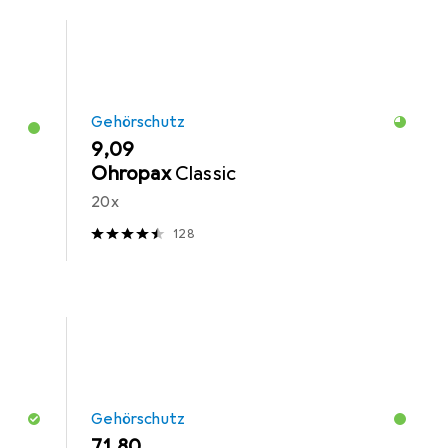
Gehörschutz
EUR
9,09
Ohropax
Classic
20x
128
Gehörschutz
EUR
71,80