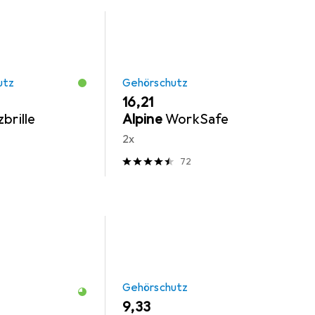
utz
Gehörschutz
EUR
16,21
brille
Alpine
WorkSafe
2x
72
Gehörschutz
EUR
9,33