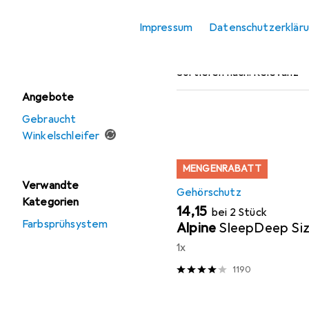
Schleifmittel
Impressum
Datenschutzerklär
Beliebt
Gehörschut
Winkelschleifer
Sortieren nach
:
Relevanz
Angebote
Produktliste
Gebraucht
Winkelschleifer
MENGENRABATT
Verwandte
Gehörschutz
Kategorien
EUR
14,15
bei 2 Stück
Farbsprühsystem
Alpine
SleepDeep Si
1x
1190