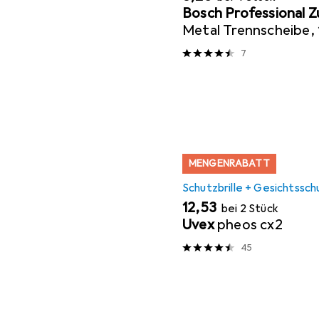
Bosch Professional 
Metal Trennscheibe, 1
22,23 mm
7
MENGENRABATT
Schutzbrille + Gesichtssch
EUR
12,53
bei 2 Stück
Uvex
pheos cx2
45