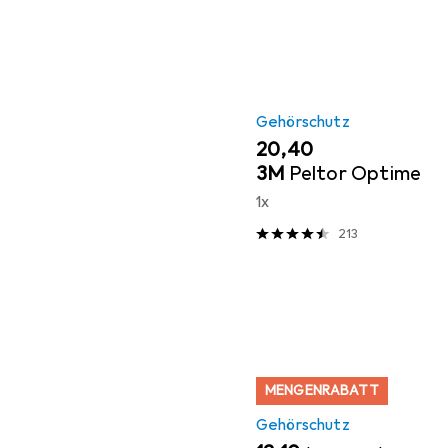
Gehörschutz
EUR
20,40
3M
Peltor Optime
1x
213
MENGENRABATT
Gehörschutz