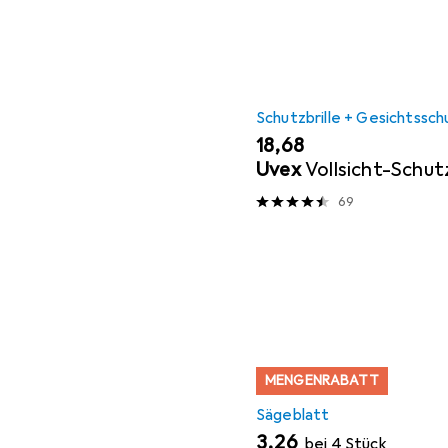
Schutzbrille + Gesichtssch
EUR
18,68
Uvex
Vollsicht-Schutz
69
MENGENRABATT
Sägeblatt
EUR
3,26
bei 4 Stück