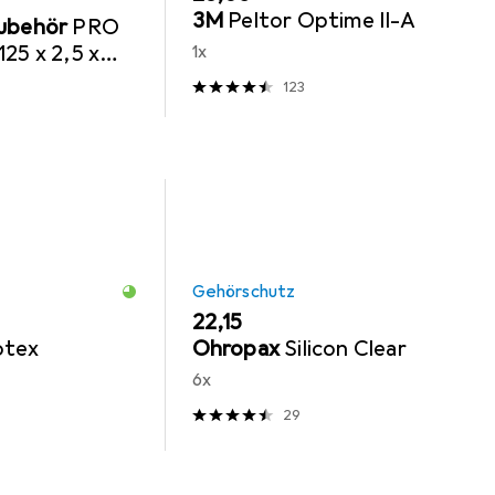
3M
Peltor Optime II-A
Zubehör
PRO
25 x 2,5 x
1x
123
Gehörschutz
EUR
22,15
otex
Ohropax
Silicon Clear
6x
29