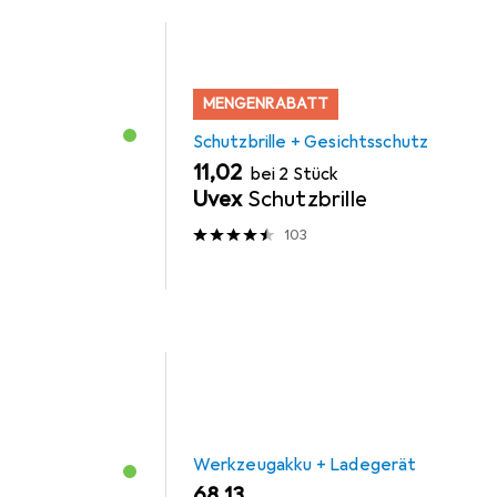
MENGENRABATT
Schutzbrille + Gesichtsschutz
EUR
11,02
bei 2 Stück
Uvex
Schutzbrille
103
Werkzeugakku + Ladegerät
EUR
68,13