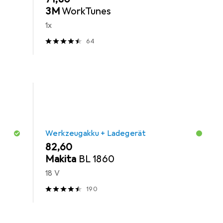
3M
WorkTunes
1x
64
Werkzeugakku + Ladegerät
EUR
82,60
Makita
BL 1860
18 V
190