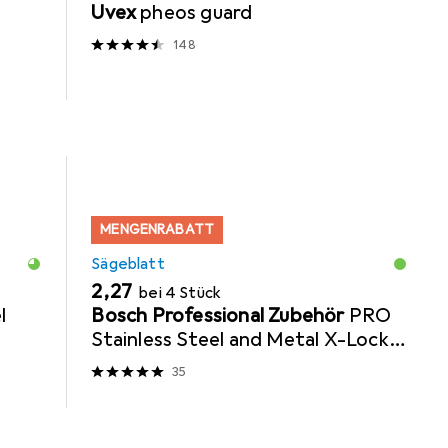
Uvex
pheos guard
148
MENGENRABATT
Sägeblatt
EUR
2,27
bei 4 Stück
l
Bosch Professional Zubehör
PRO
Stainless Steel and Metal X-Lock
Trennscheibe, 125 x 1 x 22,23 mm
35