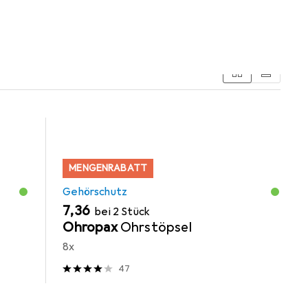
gerät
Makita
Sägeblatt
Schleifmittel
MENGENRABATT
Gehörschutz
EUR
7,36
bei 2 Stück
Ohropax
Ohrstöpsel
8x
47