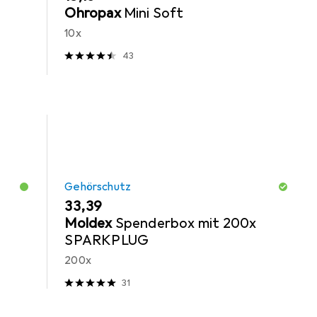
Ohropax
Mini Soft
10x
43
Gehörschutz
EUR
33,39
Moldex
Spenderbox mit 200x
SPARKPLUG
200x
31