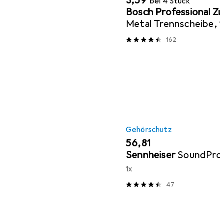
EUR
3,59
bei 4 Stück
Bosch Professional 
Metal Trennscheibe, 1
22,23 mm
162
Gehörschutz
EUR
56,81
Sennheiser
SoundPr
1x
47