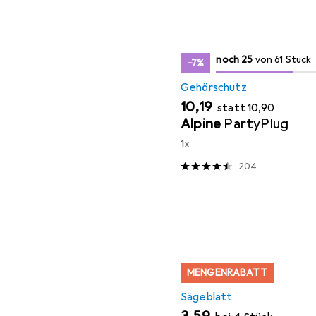
25
25
noch 25
/ 61
von 61 Stück
von 61 Stück
−7%
Gehörschutz
EUR
EUR
10,19
statt
10,90
Alpine
PartyPlug
1x
204
MENGENRABATT
Sägeblatt